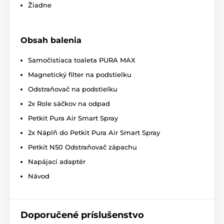
Žiadne
Obsah balenia
Samočistiaca toaleta PURA MAX
Magnetický filter na podstielku
Odstraňovač na podstielku
2x Role sáčkov na odpad
Petkit Pura Air Smart Spray
2x Náplň do Petkit Pura Air Smart Spray
Petkit N50 Odstraňovač zápachu
Trojitá regulácia zápachu
Napájací adaptér
Váš domov bude vždy dokonale čistý a voňavý vďaka
Návod
trojitej regulácii zápachu
skrz
sprejový čistič
vzduchu, eliminátor zápachu
a dokonale
uzavretý
odpadkový kôš
. Tesne uzavretá nádoba na odpad
nedovolí uniknúť najmenšiemu zápachu. Odpad je
Doporučené príslušenstvo
odvážaný do umývateľného a utesneného kontajnera,