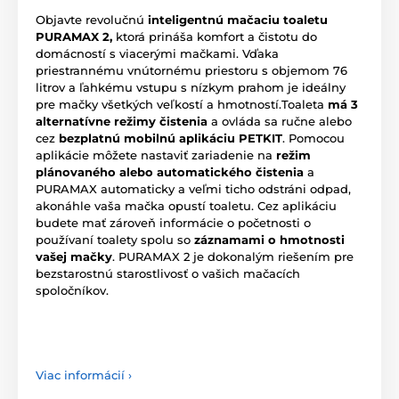
Objavte revolučnú
inteligentnú mačaciu toaletu
PURAMAX 2,
ktorá prináša komfort a čistotu do
domácností s viacerými mačkami. Vďaka
priestrannému vnútornému priestoru s objemom 76
litrov a ľahkému vstupu s nízkym prahom je ideálny
pre mačky všetkých veľkostí a hmotností.Toaleta
má 3
alternatívne režimy čistenia
a ovláda sa ručne alebo
cez
bezplatnú mobilnú aplikáciu PETKIT
. Pomocou
aplikácie môžete nastaviť zariadenie na
režim
plánovaného alebo automatického čistenia
a
PURAMAX automaticky a veľmi ticho odstráni odpad,
akonáhle vaša mačka opustí toaletu. Cez aplikáciu
budete mať zároveň informácie o početnosti o
používaní toalety spolu so
záznamami o hmotnosti
vašej mačky
. PURAMAX 2 je dokonalým riešením pre
bezstarostnú starostlivosť o vašich mačacích
spoločníkov.
Viac informácií ›