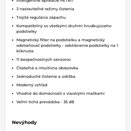
Inteligentné aplikácie PETKIT
problémom, PURA MAX automaticky vyčistí a múdro
3 nastaviteľné režimy čistenia
odstráni nepríjemné pachy, ktoré sú často problémom
vašej domácností. Múdra toaleta PURAMAX 2 má 3
Trojitá regulácia zápachu
alternatívne režimy čistenia: rež
im automatického
Kompatibilný so všetkými druhmi hrudkujúceho
čistenia, režim plánovaného čistenia a režim
podstielky
ručného čistenia.
Prostredníctvom aplikácie môžete
zariadenie nastaviť na režim plánovaného alebo
Magnetický filter na podstielku a magnetický
automatického čistenia a toaleta automaticky
odstraňovač podstielky - odstránenie podstielky na 1
odstráni odpad, akonáhle vaša mačka opustí toaletu.
kliknutie
Ak chcete aktivovať režim ručného čistenia,
11 bezpečnostných senzorov
jednoducho kliknite na tlačidlo "Vyčistiť (Clean)"
prostredníctvom aplikácie PETKIT alebo stlačte
Čitateľná a intuitívna obrazovka
tlačidlo priamo na toalete a vyčistite mačacie
Jednoduché čistenie a údržba
podstielky.
Moderný vzhľad
Vhodné do domácnosti s viacerými mačkami
Veľmi tichá prevádzka - 35 dB
Nevýhody