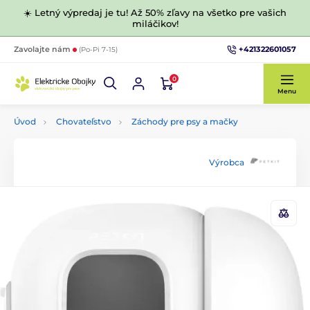
☀️ Letný výpredaj je tu! Až 50% zľavy na všetko pre vašich
miláčikov!
+421322601057
Zavolajte nám
(Po-Pi 7-15)
0
Menu
Úvod
Chovateľstvo
Záchody pre psy a mačky
Výrobca