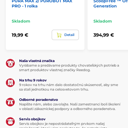
S
inteligentnou aplikáciou máte PETKIT
máte
PURA MAX 2/ PUROBOT MAX
ScoopFree ™ Ori
dokonalý prehľad o
frekvencii používania toalety
a
PRO - 1 rolka
Generation
tiež o hmotnosti vašej mačky. Pokiaľ máte doma viac
mačičiek, toaleta ich vďaka váhovým senzorom
Skladom
Skladom
dokáže rozpoznať. V aplikácii si tiež vyberiete a
nastavíte požadovaný režim čistenia -
automatický,
plánovaný
alebo
manuálny
režim čistenia.
19,99 €
394,99 €
Detail
Naša vlastná značka
Vyrábame a predávame produkty chovateľských potrieb a
smart produktov vlastnej značky Reedog.
Na trhu 9 rokov
9 rokov na trhu nám dalo dostatočnú skúsenosť, aby sme
sa stali jednotkou na celosvetovom trhu.
Odborné poradenstvo
Napíšte nám, alebo zavolajte. Naši zamestnanci boli školení
v oblasti zákazníckej podpory a odborného poradenstva.
Servis obojkov
Servis obojkov je nepostrádateľným prvkom našej