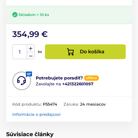
Skladom > 10 ks
354,99 €
Do košíka
ks
Potrebujete poradiť?
offline
Zavolajte na
+421322601057
Kód produktu:
P55474
Záruka:
24 mesiacov
Informácie o predajcovi
Súvisiace články