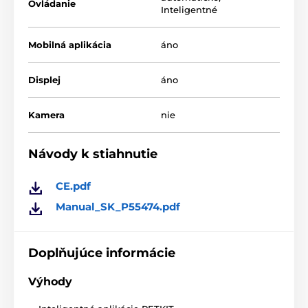
Ovládanie
Inteligentné
Mobilná aplikácia
áno
Displej
áno
Kamera
nie
Návody k stiahnutie
CE.pdf
Manual_SK_P55474.pdf
Doplňujúce informácie
3 režimy čistenia
Výhody
Nepríjemné pachy už nie sú vo vašej domácnosti