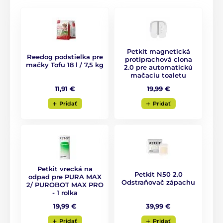
ktorý zabraňuje vzniku nepríjemných pachov. Savá
podložka vo vnútri valca toalety pojme až
2 litre
tekutiny,
takže toaleta zostáva stále čistá a suchá.
Nemusíte sa báť pretečenia ani v prípade, že vaša
mačička rada vykonáva potrebu na krajoch toalety.
Petkit magnetická
Reedog podstielka pre
protiprachová clona
mačky Tofu 18 l / 7,5 kg
2.0 pre automatickú
mačaciu toaletu
11,91 €
19,99 €
Pridať
Pridať
Petkit vrecká na
Petkit N50 2.0
odpad pre PURA MAX
Odstraňovač zápachu
2/ PUROBOT MAX PRO
- 1 rolka
39,99 €
19,99 €
Pridať
Pridať