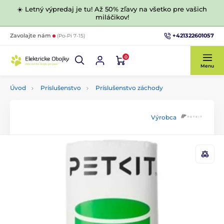
☀️ Letný výpredaj je tu! Až 50% zľavy na všetko pre vašich
miláčikov!
+421322601057
Zavolajte nám
(Po-Pi 7-15)
0
Menu
Úvod
Príslušenstvo
Príslušenstvo záchody
Výrobca