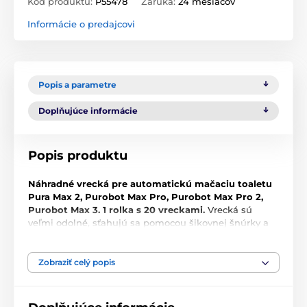
Kód produktu:
P55478
Záruka:
24 mesiacov
Informácie o predajcovi
Popis a parametre
Doplňujúce informácie
Popis produktu
Náhradné vrecká pre automatickú mačaciu toaletu
Pura Max 2, Purobot Max Pro, Purobot Max Pro 2,
Purobot Max 3. 1 rolka s 20 vreckami.
Vrecká sú
veľmi odolné, sťahujú sa pomocou šikovnej šnúrky a
jednoducho sa odtrhávajú z rolky.
Technické špecifikácie sa môžu zmeniť bez
Zobraziť celý popis
výslovného upozornenia. Obrázky majú iba ilustračný
charakter.