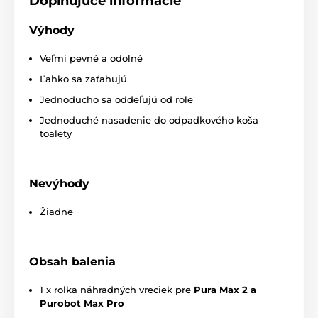
Doplňujúce informácie
Produkt je zaradený v kategóriách
Výhody
Príslušenstvo záchody
Pura X / Pura Max
Veľmi pevné a odolné
Ľahko sa zaťahujú
Jednoducho sa oddeľujú od role
Jednoduché nasadenie do odpadkového koša
toalety
Nevýhody
Žiadne
Obsah balenia
1 x rolka náhradných vreciek pre
Pura Max 2 a
Purobot Max Pro