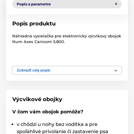
Popis a parametre
Popis produktu
Náhradná vysielačka pre elektronický výcvikový obojok
Num Axes Canicom 5.800.
Zobraziť celý popis
Pozor! Naše príslušenstvo je kompatibilné len s
príslušenstvom Canicom zakúpeným v EÚ. Ak si u
nás kupujete príslušenstvo pre už zakúpené
produkty mimo Európskej únie, tieto produkty
nebudú kompatibilné! Pracujú na rôznych
Výcvikové obojky
frekvenciách.
V čom vám obojok pomôže?
Technické špecifikácie sa môžu zmeniť bez
predchádzajúceho upozornenia. Obrázky majú len
ilustračný charakter.
v chôdzi u nohy bez vodítka a pre
spoľahlivé privolanie či zastavenie psa