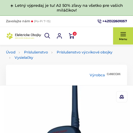
☀️ Letný výpredaj je tu! Až 50% zľavy na všetko pre vašich
miláčikov!
+421322601057
Zavolajte nám
(Po-Pi 7-15)
0
Menu
Úvod
Príslušenstvo
Príslušenstvo výcvikové obojky
Vysielačky
Výrobca