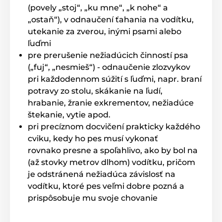
(povely „stoj“, „ku mne“, „k nohe“ a
Produkt je zaradený v kategóriách
„ostaň“), v odnaučení ťahania na vodítku,
utekanie za zverou, inými psami alebo
Príslušenstvo výcvikové obojky
ľuďmi
Vysielačky
pre prerušenie nežiadúcich činností psa
(„fuj“, „nesmieš“) - odnaučenie zlozvykov
Vysielačky pre elektronické obojky Canicom
pri každodennom súžití s ľuďmi, napr. braní
Num´Axes
potravy zo stolu, skákanie na ľudí,
hrabanie, žranie exkrementov, nežiadúce
štekanie, vytie apod.
pri precíznom docvičení prakticky každého
cviku, kedy ho pes musí vykonať
rovnako presne a spoľahlivo, ako by bol na
(až stovky metrov dlhom) vodítku, pričom
je odstránená nežiadúca závislosť na
vodítku, ktoré pes veľmi dobre pozná a
prispôsobuje mu svoje chovanie