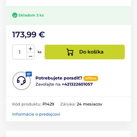
Skladom 3 ks
173,99 €
Do košíka
ks
Potrebujete poradiť?
offline
Zavolajte na
+421322601057
Kód produktu:
P1429
Záruka:
24 mesiacov
Informácie o predajcovi