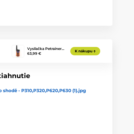
Vysílačka Petrainer…
K nákupu
63,99 €
tiahnutie
o shodě - P310,P320,P620,P630 (1).jpg