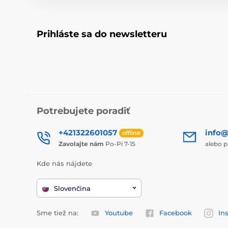
Prihláste sa do newsletteru
Potrebujete poradiť
+421322601057
info@
offline
Zavolajte nám
Po-Pi 7-15
alebo p
Kde nás nájdete
Slovenčina
Sme tiež na:
Youtube
Facebook
In