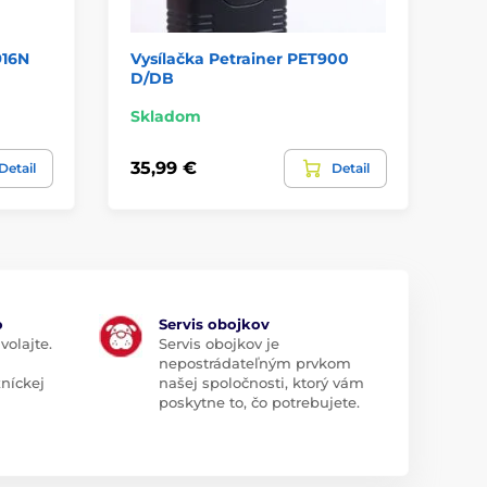
916N
Vysílačka Petrainer PET900
Vy
D/DB
Skladom
Sk
35,99 €
66
Detail
Detail
o
Servis obojkov
volajte.
Servis obojkov je
nepostrádateľným prvkom
zníckej
našej spoločnosti, ktorý vám
poskytne to, čo potrebujete.