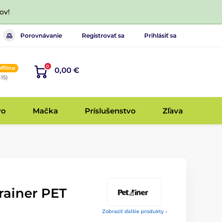
ov!
Porovnávanie
Registrovať sa
Prihlásiť sa
0
offline
0,00 €
-15)
vo
Mačka
Príslušenstvo
Zľava
rainer PET
Zobraziť ďalšie produkty ›