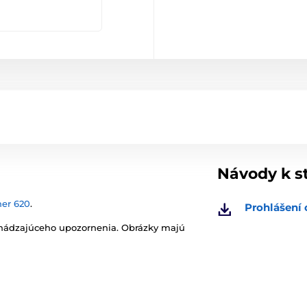
Návody k s
ner 620
.
Prohlášení 
chádzajúceho upozornenia. Obrázky majú