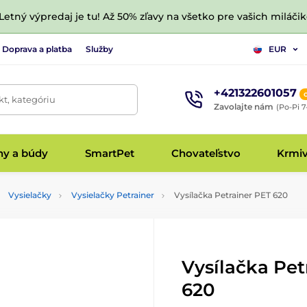
 Letný výpredaj je tu! Až 50% zľavy na všetko pre vašich miláčik
Doprava a platba
Služby
EUR
+421322601057
t, kategóriu
Zavolajte nám
(Po-Pi 7
hy a búdy
SmartPet
Chovateľstvo
Krmi
Vysielačky
Vysielačky Petrainer
Vysílačka Petrainer PET 620
Vysílačka Pet
620