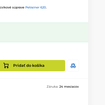
ýcvikové súprave
Petrainer 620
.
Pridať do košíka
Záruka:
24 mesiacov