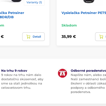
Varianty (1)
ačka Petrainer
Vysielačka Petrainer PET
98DR/DB
om
Skladom
 €
35,99 €
Detail
Na trhu 9 rokov
Odborné poradenstv
9 rokov na trhu nám dalo
Napíšte nám, alebo za
dostatočnú skúsenosť, aby
Naši zamestnanci boli
sme sa stali jednotkou na
školení v oblasti záka
celosvetovom trhu.
podpory a odborného
poradenstva.