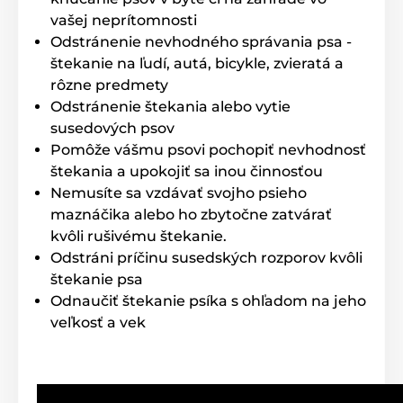
zaistí komfort malým, stredným aj väčším
plemenám, pretože poskytuje korekčný variant pre
vašej neprítomnosti
väčšinu psích temperamentov od 5 do 50 kg.
Odstránenie nevhodného správania psa -
štekanie na ľudí, autá, bicykle, zvieratá a
rôzne predmety
Délka obojku
Odstránenie štekania alebo vytie
susedových psov
Súčasťou balenia je tiež pevný
nylonový
čierno-biely obojok,
ktorý je nastaviteľný
Pomôže vášmu psovi pochopiť nevhodnosť
a pohodlný. Psíkovi nebude jeho nosenie
štekania a upokojiť sa inou činnosťou
nepríjemné. Obojok si ľahko nastavíte podľa potreby
Nemusíte sa vzdávať svojho psieho
pre obvod krku 25 až 62 cm.
maznáčika alebo ho zbytočne zatvárať
kvôli rušivému štekanie.
Odstráni príčinu susedských rozporov kvôli
Váha a rozměry
štekanie psa
Obojok proti štekanie disponuje malými
Odnaučiť štekanie psíka s ohľadom na jeho
rozmermi: 4 cm x 7 cm x 3,7 cm (šírka,
veľkosť a vek
výška, hĺbka) a ergonomickým tvarom.
Psíkom tak veľmi uľahčí nosenie a ľahšie si naň
zvyknú. Obojok
váži iba 93 g.