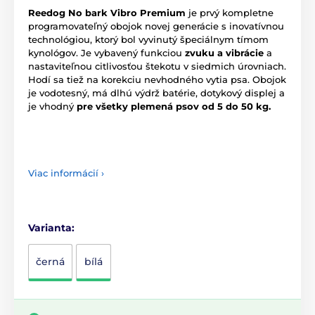
Reedog No bark Vibro Premium
je prvý kompletne
programovateľný obojok novej generácie s inovatívnou
technológiou, ktorý bol vyvinutý špeciálnym tímom
kynológov. Je vybavený funkciou
zvuku a vibrácie
a
nastaviteľnou citlivosťou štekotu v siedmich úrovniach.
Hodí sa tiež na korekciu nevhodného vytia psa. Obojok
je vodotesný, má dlhú výdrž batérie, dotykový displej a
je vhodný
pre všetky plemená psov od 5 do 50 kg.
Viac informácií ›
Varianta:
černá
bílá