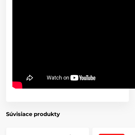
Technické špecifikácie sa môžu zmeniť bez
predchádzajúceho upozornenia. Obrázky majú len
ilustračný charakter.
Produkt je zaradený v kategóriách
Obojky proti štekaniu
Pre stredné psy
Pre veľké psy
Pre najväčšie psy
Vibračné
Zvukové
Ponoriteľné
Súvisiace produkty