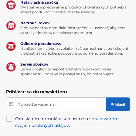
Naša vlastná značka
Vyrábame a predávame produkty chovateľských potrieb a
smart produktov vlastnej značky Reedog.
Na trhu 9 rokov
9 rokov na trhu nám dalo dostatočnú skúsenosť, aby sme
sa stali jednotkou na celosvetovom trhu.
Odborné poradenstvo
Napíšte nám, alebo zavolajte. Naši zamestnanci boli školení
v oblasti zákazníckej podpory a odborného poradenstva.
Servis obojkov
Servis obojkov je nepostrádateľným prvkom našej
spoločnosti, ktorý vám poskytne to, čo potrebujete.
Prihláste sa do newsletteru
Tu napíšte váš e-mail
Prihlásiť
Odoslaním formulára súhlasím so
spracovaním
svojich osobných údajov
.