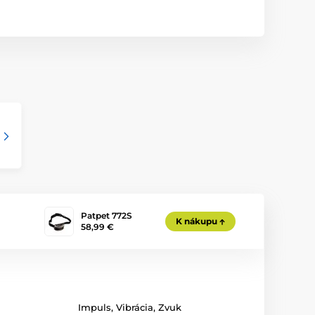
Patpet 772S
K nákupu
58,99 €
Impuls
,
Vibrácia
,
Zvuk