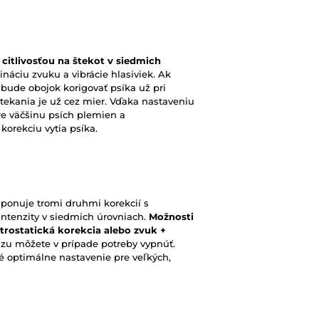
 citlivosťou na štekot v siedmich
áciu zvuku a vibrácie hlasiviek. Ak
, bude obojok korigovať psíka už pri
 štekania je už cez mier. Vďaka nastaveniu
re väčšinu psích plemien a
korekciu vytia psíka.
sponuje tromi druhmi korekcií s
ntenzity v siedmich úrovniach.
Možnosti
ektrostatická korekcia alebo zvuk +
zu môžete v prípade potreby vypnúť.
né optimálne nastavenie pre veľkých,