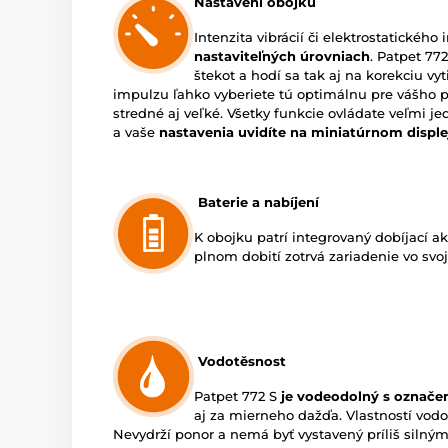
Nastavení obojku
Intenzita vibrácií či elektrostatického
nastaviteľných úrovniach
. Patpet 772
štekot a hodí sa tak aj na korekciu vyt
impulzu ľahko vyberiete tú optimálnu pre vášho p
stredné aj veľké. Všetky funkcie ovládate veľmi j
a vaše
nastavenia uvidíte na miniatúrnom displej
Baterie a nabíjení
K obojku patrí integrovaný dobíjací a
plnom dobití zotrvá zariadenie vo svo
Vodotěsnost
Patpet 772 S
je vodeodolný s označe
aj za mierneho dažďa. Vlastností vod
Nevydrží ponor a nemá byť vystavený príliš silným