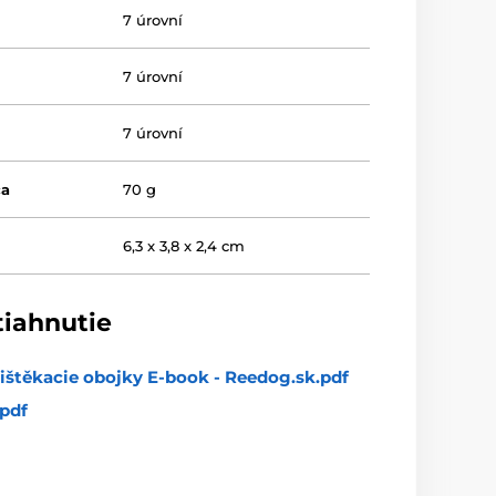
7 úrovní
7 úrovní
7 úrovní
ča
70 g
a
6,3 x 3,8 x 2,4 cm
tiahnutie
ištěkacie obojky E-book - Reedog.sk.pdf
pdf