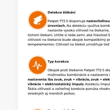
Detekce štěkání
Patpet 772 S disponuje
nastaviteľnou
úrovniach.
Na detekciu využíva kombin
nastavíte vysokú citlivosť na štekanie
tichom štekaní. Určíte si teda sami, aká hlasitosť
citlivosti na štekanie bude obojok kompatibilný p
temperamentov. Citlivosť na štekot umožňuje tiež 
Typ korekce
Obojok proti štekanie Patpet 772 S di
možnosťou kombinácie a nastavenia i
nastavenia: iba zvuk, zvuk + vibrácie, zvuk + el
vibrácie + elektrostatický impulz.
Korekciu impul
Škála citlivosti a voliteľnej korekcie ponúka vhod
stredných aj menších psíkov.