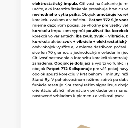
elektrostatický impulz.
Citlivosť na štekanie je m
určíte, aká intenzita štekania presahuje hranicu va
nevhodného vytia psíka.
Obojok
umožňuje kore
korekciu zvukom a vibráciou.
Patpet 772 S je vod
mierne daždivom počasí. Je vhodný pre všetky veľ
korekciu
impulzom vypnúť
používať iba korekci
korekcií vo variantách:
iba zvuk, zvuk + vibrácie, 
korekcia
alebo
zvuk + vibrácie + elektrostatický
obáv obojok využite aj v mierne daždivom počasí
síce len 70 gramov, a jednoduchým ovládaním jedn
Citlivosť nastavenia a intenzitu korekcií skontrol
zariadenia.
Obojok je dobíjací
a vydrží vo funkcií 
obojok
Patpet 772 S disponuje
pre váš pokoj nav
obojok spustí korekciu 7 krát behom 1 minúty, r
Stand By. V pohotovostnom režime zotrvá po dob
funkcie resetuje. Spustený režim signalizuje obojo
orientáciu uľahčí informácie v prikladanom manu
nastavené vzhľadom k plemenu a veľkosti psov.