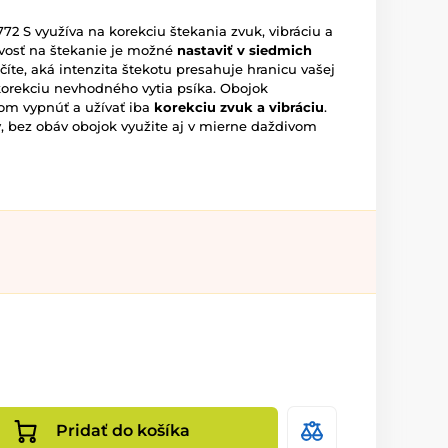
772 S využíva na korekciu štekania zvuk, vibráciu a
livosť na štekanie je možné
nastaviť v siedmich
rčíte, aká intenzita štekotu presahuje hranicu vašej
 korekciu nevhodného vytia psíka. Obojok
om vypnúť a užívať iba
korekciu zvuk a vibráciu
.
ý, bez obáv obojok využite aj v mierne daždivom
Pridať do košíka