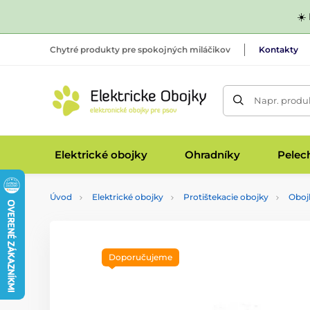
☀️
Chytré produkty pre spokojných miláčikov
Kontakty
Napr. produk
Elektrické obojky
Ohradníky
Pelec
Úvod
Elektrické obojky
Protištekacie obojky
Obojk
Doporučujeme