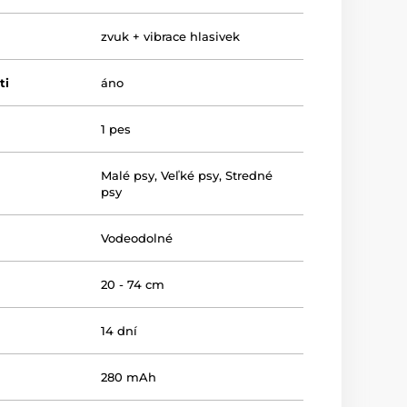
zvuk + vibrace hlasivek
ti
áno
1 pes
Malé psy
,
Veľké psy
,
Stredné
psy
Vodeodolné
20 - 74 cm
14 dní
280 mAh