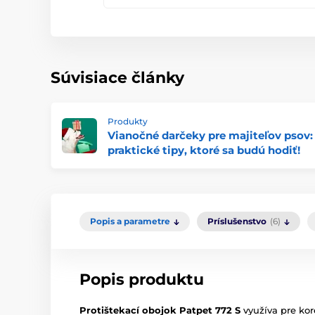
Súvisiace články
Produkty
Vianočné darčeky pre majiteľov psov:
praktické tipy, ktoré sa budú hodiť!
Popis a parametre
Príslušenstvo
(6)
Popis produktu
Protištekací obojok Patpet 772 S
využíva pre ko