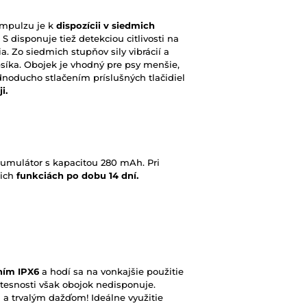
 impulzu je k
dispozícii v siedmich
 S disponuje tiež detekciou citlivosti na
ia. Zo siedmich stupňov sily vibrácií a
síka. Obojek je vhodný pre psy menšie,
ednoducho stlačením príslušných tlačidiel
i.
kumulátor s kapacitou 280 mAh. Pri
jich
funkciách po dobu 14 dní.
ním IPX6
a hodí sa na vonkajšie použitie
otesnosti však obojok nedisponuje.
 a trvalým dažďom! Ideálne využitie