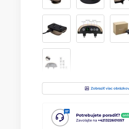
Zobraziť viac obrázko
Potrebujete poradiť?
onl
Zavolajte na
+421322601057