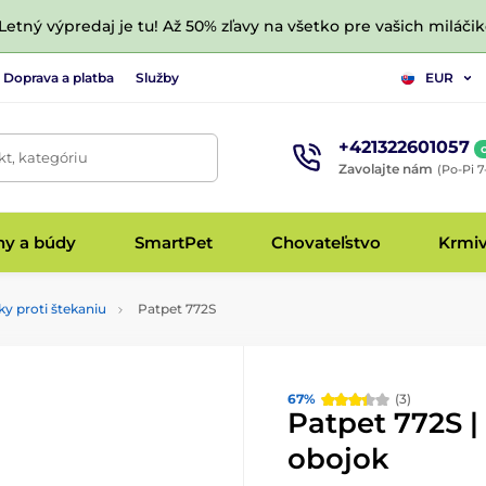
 Letný výpredaj je tu! Až 50% zľavy na všetko pre vašich miláčik
Doprava a platba
Služby
EUR
+421322601057
t, kategóriu
Zavolajte nám
(Po-Pi 7
hy a búdy
SmartPet
Chovateľstvo
Krmi
y proti štekaniu
Patpet 772S
67%
(3)
Patpet 772S |
obojok