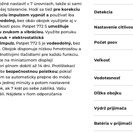
ožné nastaviť v 7 úrovniach, takže si sami
šej tolerancie. Hodí sa tiež
pre korekciu
Detekcia
kciu impulzom vypnúť a
používať iba
eodolný,
bez obáv obojok využijete aj v
kosti psov. Patpet 772 S
umožňuje
Nastavenie citlivos
u zvukom a vibráciou.
Využite ponuku
zvuk + elektrostatická
Počet psov
 impulz.
Patpet 772 S je
vodeodolný,
bez
. . Obojok disponuje nízkou hmotnosťou a
otlivými tlačidlami pre každú funkciu.
ujte na miniatúrnom displeji
Veľkosť
pri plnom dobití až 14 dní. Protištekací
yše
bezpečnostnou poistkou:
pokiaľ
ežim sa automaticky prepne do módu
Vodotesnosť
u jednej minúty a potom nastavené
k, ak 7 krát po sebe zabliká. Vašu
Dĺžka obojku
áli. Nájdete v ňom odporúčania
Výdrž prijímača
Batéria v prijímači