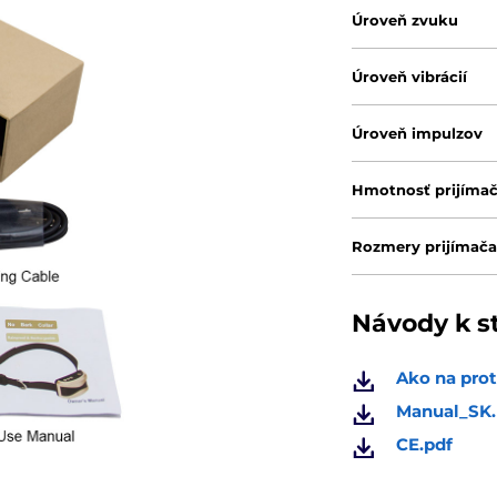
Úroveň zvuku
Úroveň vibrácií
Úroveň impulzov
Hmotnosť prijíma
Rozmery prijímač
Návody k s
Ako na prot
Manual_SK.
CE.pdf