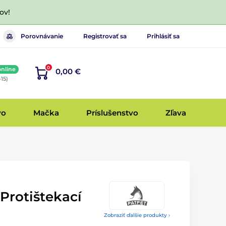
ov!
Porovnávanie
Registrovať sa
Prihlásiť sa
0
online
0,00 €
-15)
vo
Mačka
Príslušenstvo
Zľava
 Protištekací
Zobraziť ďalšie produkty ›