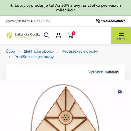
☀️ Letný výpredaj je tu! Až 50% zľavy na všetko pre vašich
miláčikov!
+421322601057
Zavolajte nám
(Po-Pi 7-15)
0
Menu
Úvod
Elektrické obojky
Protištekacie obojky
Protištekacie jednotky
Výrobca