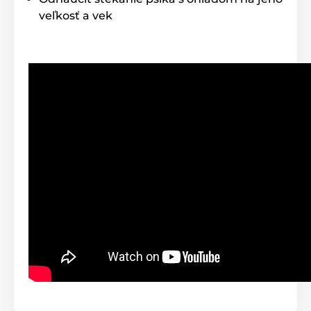
veľkosť a vek
Technické špecifikácie sa môžu zmeniť bez
predchádzajúceho upozornenia. Obrázky majú len
ilustračný charakter.
Produkt je zaradený v kategóriách
Protištekacie jednotky
Vonkajšie