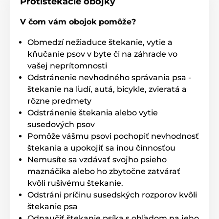
Protištekacie obojky
V čom vám obojok pomôže?
Obmedzí nežiaduce štekanie, vytie a
Vodotesnosť
kňučanie psov v byte či na záhrade vo
Protištekacia jednotka PetSafe je
vašej neprítomnosti
vodeodolná. Dá sa postaviť na stôl alebo
Odstránenie nevhodného správania psa -
zavesiť do záhrady (napr. na strom, plot)
štekanie na ľudí, autá, bicykle, zvieratá a
rôzne predmety
Odstránenie štekania alebo vytie
susedových psov
Počet psov
Pomôže vášmu psovi pochopiť nevhodnosť
štekania a upokojiť sa inou činnosťou
Protištekacia búdka PetSafe vysiela
ultrazvuk, je tak vhodná ako pre jedného
Nemusíte sa vzdávať svojho psieho
psa, tak pre viacerých psov od váhy 3,6 kg.
maznáčika alebo ho zbytočne zatvárať
kvôli rušivému štekanie.
Odstráni príčinu susedských rozporov kvôli
štekanie psa
Odnaučiť štekanie psíka s ohľadom na jeho