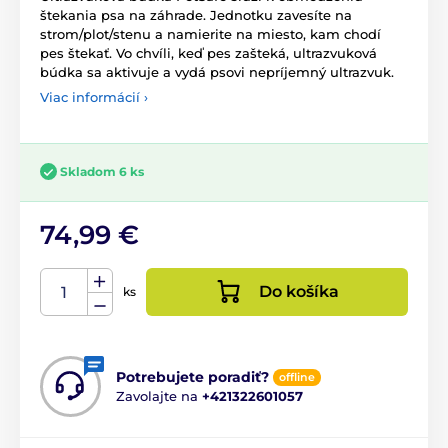
štekania psa na záhrade. Jednotku zavesíte na
strom/plot/stenu a namierite na miesto, kam chodí
pes štekať. Vo chvíli, keď pes zašteká, ultrazvuková
búdka sa aktivuje a vydá psovi nepríjemný ultrazvuk.
Viac informácií ›
Skladom 6 ks
74,99 €
Do košíka
ks
Potrebujete poradiť?
offline
Zavolajte na
+421322601057