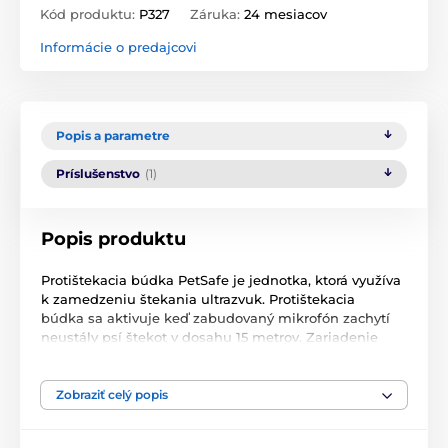
Kód produktu:
P327
Záruka:
24 mesiacov
Informácie o predajcovi
Popis a parametre
Príslušenstvo
(1)
Popis produktu
Protištekacia búdka PetSafe je jednotka, ktorá využíva
k zamedzeniu štekania ultrazvuk. Protištekacia
búdka sa aktivuje keď zabudovaný mikrofón zachytí
neustály psí štekot v dosahu 15 metrov. Zariadenie
vyšle dvoj-sekundový ultrazvukový signál, ktorý môže
počuť iba pes (frekvencia 20 kHz, korekcia cca 120 dB
nepočuteľná pre ľudí). Vysielaný ultrazvuk by mal byť
Zobraziť celý popis
pre štekajúcého psa natoľko nepríjemný, aby prestal
štekať. Zariadenie je vhodné pre vonkajšie použitie a