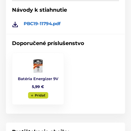
nastaviteľná na 4,9 alebo až 9
Návody k stiahnutie
metrov. Zariadenie je vhodné na záhradu
a malo by byť umiestnené čo najbližšie k štekajúcemu
psovi (do cca 3 metrov), kde pes najčastejšie šteká (u
PBC19-11794.pdf
dverí, okna... apod.)
Doporučené príslušenstvo
Typ korekcie
Protištekacia búdka PetSafe má možnosť
využiť ako korekciu ultrazvukový signál,
ktorý je počuteľný len pre psov, nie pre
ľudí.
Batéria Energizer 9V
5,99 €
Pridať
Batérie a nabíjanie
Jednotka PetSafe proti štekaniu je
napájaná štandardnou 9V batériou, ktorá
nie je súčasťou balenia. Jej výdrž sa
pohybuje okolo 2000 spustení.