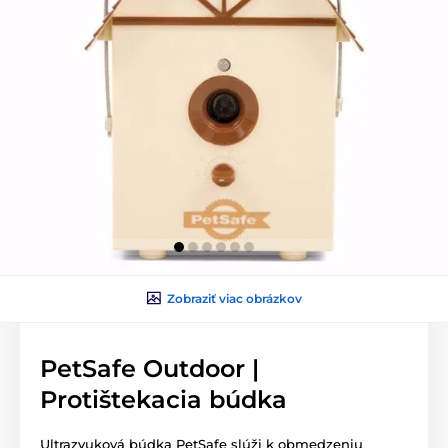
Zobraziť viac obrázkov
PetSafe Outdoor |
Protištekacia búdka
Ultrazvuková búdka PetSafe slúži k obmedzeniu