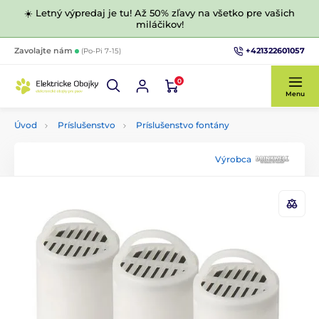
☀️ Letný výpredaj je tu! Až 50% zľavy na všetko pre vašich
miláčikov!
+421322601057
Zavolajte nám
(Po-Pi 7-15)
0
Menu
Úvod
Príslušenstvo
Príslušenstvo fontány
Výrobca