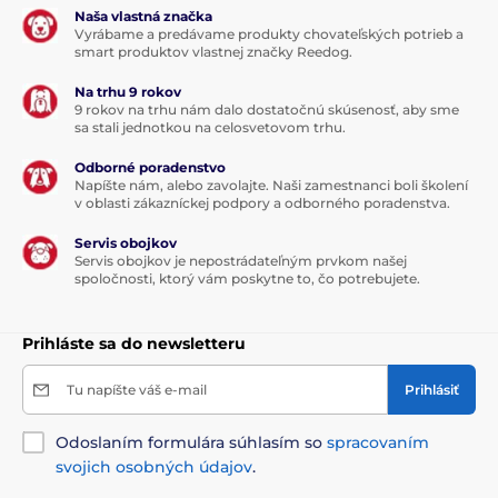
Naša vlastná značka
Vyrábame a predávame produkty chovateľských potrieb a
smart produktov vlastnej značky Reedog.
Na trhu 9 rokov
9 rokov na trhu nám dalo dostatočnú skúsenosť, aby sme
sa stali jednotkou na celosvetovom trhu.
Odborné poradenstvo
Napíšte nám, alebo zavolajte. Naši zamestnanci boli školení
v oblasti zákazníckej podpory a odborného poradenstva.
Servis obojkov
Servis obojkov je nepostrádateľným prvkom našej
spoločnosti, ktorý vám poskytne to, čo potrebujete.
Prihláste sa do newsletteru
Tu napíšte váš e-mail
Prihlásiť
Odoslaním formulára súhlasím so
spracovaním
svojich osobných údajov
.