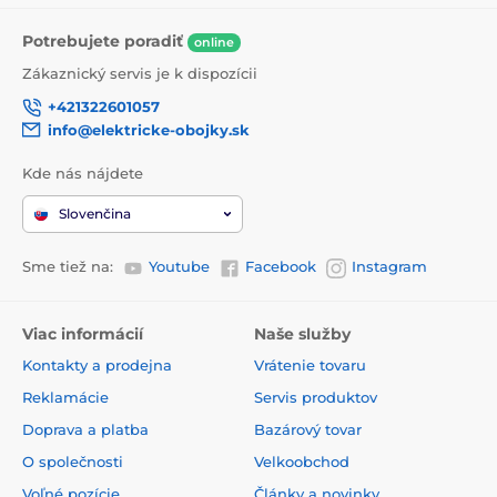
Potrebujete poradiť
online
Zákaznický servis je k dispozícii
+421322601057
info@elektricke-obojky.sk
Kde nás nájdete
Slovenčina
Sme tiež na:
Youtube
Facebook
Instagram
Viac informácií
Naše služby
Kontakty a prodejna
Vrátenie tovaru
Reklamácie
Servis produktov
Doprava a platba
Bazárový tovar
O společnosti
Velkoobchod
Voľné pozície
Články a novinky