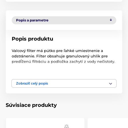
Popis a parametre
Popis produktu
Valcový filter má pútko pre ľahké umiestnenie a
odstránenie. Filter obsahuje granulovaný uhlík pre
predĺženú filtráciu a podložka zachytí z vody nečistoty.
Uhlíkový filter je vhodné meniť každé 2-4 týždne.
Technické špecifikácie sa môžu zmeniť bez
Zobraziť celý popis
predchádzajúceho upozornenia. Obrázky majú len
ilustračný charakter.
Súvisiace produkty