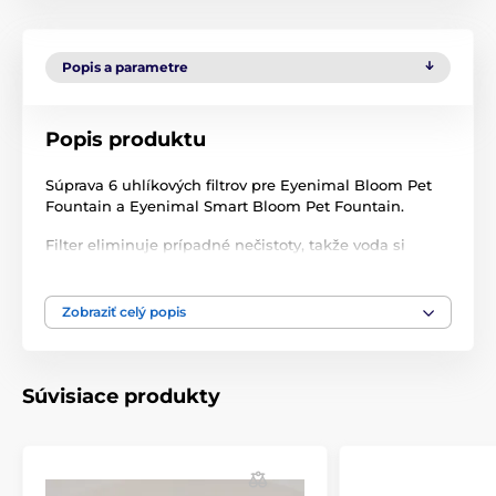
Popis a parametre
Popis produktu
Súprava 6 uhlíkových filtrov pre Eyenimal Bloom Pet
Fountain a Eyenimal Smart Bloom Pet Fountain.
Filter eliminuje prípadné nečistoty, takže voda si
zachová príjemnú chuť a nezapácha.
Technické špecifikácie sa môžu zmeniť bez
Zobraziť celý popis
predchádzajúceho upozornenia. Obrázky majú len
ilustračný charakter.
Súvisiace produkty