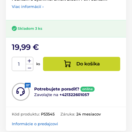
Viac informácií ›
Skladom 3 ks
19,99 €
Do košíka
ks
Potrebujete poradiť?
online
Zavolajte na
+421322601057
Kód produktu:
P53545
Záruka:
24 mesiacov
Informácie o predajcovi