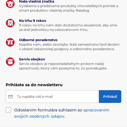
Naša vlastná značka
Vyrábame a predávame produkty chovateľských potrieb a
smart produktov vlastnej značky Reedog.
Na trhu 9 rokov
9 rokov na trhu nám dalo dostatočnú skúsenosť, aby sme
sa stali jednotkou na celosvetovom trhu.
Odborné poradenstvo
Napíšte nám, alebo zavolajte. Naši zamestnanci boli školení
v oblasti zákazníckej podpory a odborného poradenstva.
Servis obojkov
Servis obojkov je nepostrádateľným prvkom našej
spoločnosti, ktorý vám poskytne to, čo potrebujete.
Prihláste sa do newsletteru
Tu napíšte váš e-mail
Prihlásiť
Odoslaním formulára súhlasím so
spracovaním
svojich osobných údajov
.