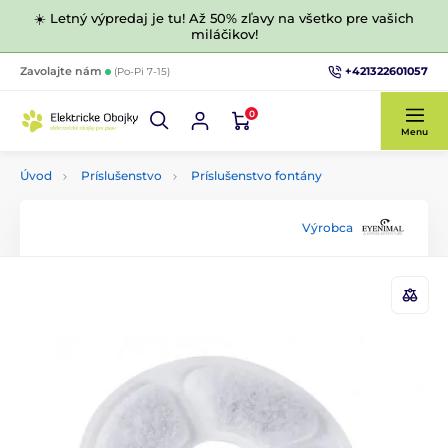
☀️ Letný výpredaj je tu! Až 50% zľavy na všetko pre vašich
miláčikov!
+421322601057
Zavolajte nám
(Po-Pi 7-15)
0
Menu
Úvod
Príslušenstvo
Príslušenstvo fontány
Výrobca