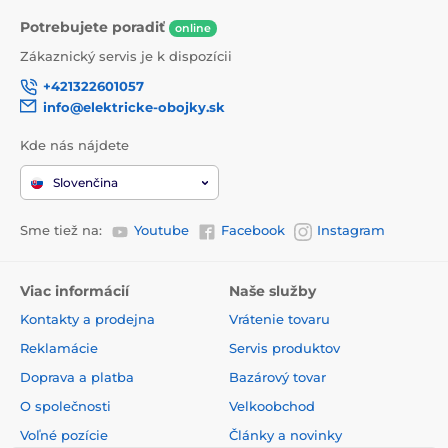
Potrebujete poradiť
online
Zákaznický servis je k dispozícii
+421322601057
info@elektricke-obojky.sk
Kde nás nájdete
Slovenčina
Sme tiež na:
Youtube
Facebook
Instagram
Viac informácií
Naše služby
Kontakty a prodejna
Vrátenie tovaru
Reklamácie
Servis produktov
Doprava a platba
Bazárový tovar
O společnosti
Velkoobchod
Voľné pozície
Články a novinky