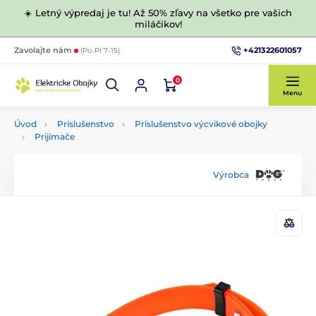
☀️ Letný výpredaj je tu! Až 50% zľavy na všetko pre vašich
miláčikov!
+421322601057
Zavolajte nám
(Po-Pi 7-15)
0
Menu
Úvod
Príslušenstvo
Príslušenstvo výcvikové obojky
Prijímače
Výrobca