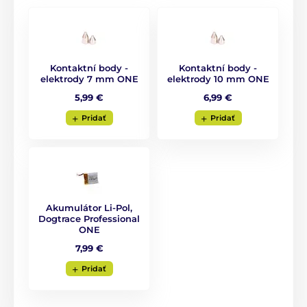
ilustračný charakter.
Produkt je zaradený v kategóriách
Kontaktní body -
Kontaktní body -
elektrody 7 mm ONE
elektrody 10 mm ONE
Príslušenstvo výcvikové obojky
Prijímače
5,99 €
6,99 €
Pridať
Pridať
Akumulátor Li-Pol,
Dogtrace Professional
ONE
7,99 €
Pridať