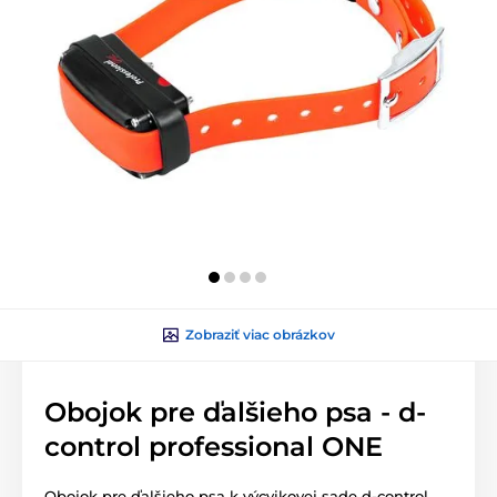
Zobraziť viac obrázkov
Obojok pre ďalšieho psa - d-
control professional ONE
Obojok pre ďalšieho psa k výcvikovej sade d-control