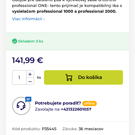
professional ONE- tento prijímač je kompatibilný iba s
vysielačom professional 1000 a professional 2000.
Viac informácií ›
Skladom 3 ks
141,99 €
Do košíka
ks
Potrebujete poradiť?
offline
Zavolajte na
+421322601057
Kód produktu:
P35445
Záruka:
36 mesiacov