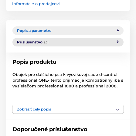
Informácie o predajcovi
Popis a parametre
Príslušenstvo
(3)
Popis produktu
Obojok pre ďalšieho psa k výcvikovej sade d-control
professional ONE- tento prijímač je kompatibilný iba s
vysielačom professional 1000 a professional 2000.
(Nie je kompatibilný vysielačmi d-control, d-control
mini, ani zariadením d-fence)
Zobraziť celý popis
Disponuje funkciami s
timulačný impulz, vibracie,
svetlo, akustický signál.
Doporučené príslušenstvo
Technické špecifikácie sa môžu zmeniť bez
predchádzajúceho upozornenia. Obrázky majú len