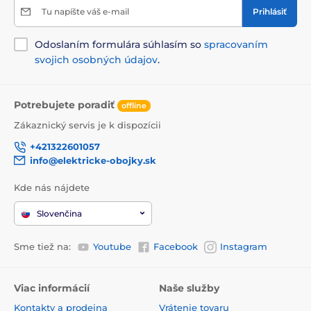
Tu napíšte váš e-mail
Prihlásiť
Odoslaním formulára súhlasím so
spracovaním
svojich osobných údajov
.
Potrebujete poradiť
offline
Zákaznický servis je k dispozícii
+421322601057
info@elektricke-obojky.sk
Kde nás nájdete
Slovenčina
Sme tiež na:
Youtube
Facebook
Instagram
Viac informácií
Naše služby
Kontakty a prodejna
Vrátenie tovaru