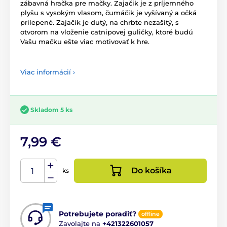
zábavná hračka pre mačky. Zajačik je z príjemného
plyšu s vysokým vlasom, čumáčik je vyšívaný a očká
prilepené. Zajačik je dutý, na chrbte nezašitý, s
otvorom na vloženie catnipovej guličky, ktoré budú
Vašu mačku ešte viac motivovať k hre.
Viac informácií ›
Skladom 5 ks
7,99 €
Do košíka
ks
Potrebujete poradiť?
offline
Zavolajte na
+421322601057