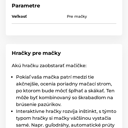
Parametre
Technické špecifikácie sa môžu zmeniť bez
Veľkosť
Pre mačky
predchádzajúceho upozornenia. Obrázky majú len
ilustračný charakter.
Produkt je zaradený v kategóriách
Hračky pre mačky
Chovateľstvo
Hračky
Pre mačky
Myši
Hračky pre mačky Flamingo
Akú hračku zaobstarať mačičke:
Mačka
Pokiaľ vaša mačka patrí medzi tie
akčnejšie, ocenia poriadny mačací strom,
po ktorom bude môcť šplhať a skákať. Ten
môže byť kombinovaný so škrabadlom na
brúsenie pazúrikov.
Interaktívne hračky rozvíja inštinkt, s týmto
typom hračky si mačky väčšinou vystačia
samé. Napr. guľodráhy, automatické prúty