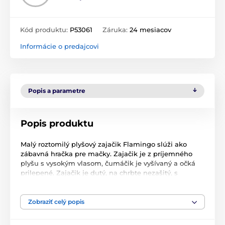
Kód produktu:
P53061
Záruka:
24 mesiacov
Informácie o predajcovi
Popis a parametre
Popis produktu
Malý roztomilý plyšový zajačik Flamingo slúži ako
zábavná hračka pre mačky. Zajačik je z príjemného
plyšu s vysokým vlasom, čumáčik je vyšívaný a očká
prilepené. Zajačik je dutý, na chrbte nezašitý, s
otvorom na vloženie catnipovej guličky, ktoré budú
Vašu mačku ešte viac motivovať k hre.
Zobraziť celý popis