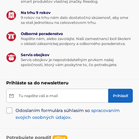
smart produktov vlastnej značky Reedog.
Na trhu 9 rokov
9 rokov na trhu nám dalo dostatočnú skúsenosť, aby sme
sa stali jednotkou na celosvetovom trhu.
Odborné poradenstvo
Napíšte nám, alebo zavolajte. Naši zamestnanci boli školení
v oblasti zákazníckej podpory a odborného poradenstva.
Servis obojkov
Servis obojkov je nepostrádateľným prvkom našej
spoločnosti, ktorý vám poskytne to, čo potrebujete.
Prihláste sa do newsletteru
Tu napíšte váš e-mail
Prihlásiť
Odoslaním formulára súhlasím so
spracovaním
svojich osobných údajov
.
Potrebujete poradiť
offline