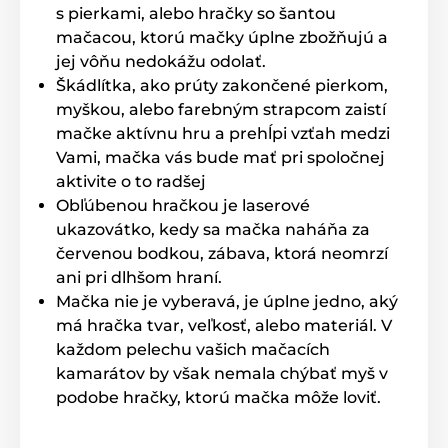
s pierkami, alebo hračky so šantou
mačacou, ktorú mačky úplne zbožňujú a
jej vôňu nedokážu odolať.
Škádlítka, ako prúty zakončené pierkom,
myškou, alebo farebným strapcom zaistí
mačke aktívnu hru a prehĺpi vzťah medzi
Vami, mačka vás bude mať pri spoločnej
aktivite o to radšej
Obľúbenou hračkou je laserové
ukazovátko, kedy sa mačka naháňa za
červenou bodkou, zábava, ktorá neomrzí
ani pri dlhšom hraní.
Mačka nie je vyberavá, je úplne jedno, aký
má hračka tvar, veľkosť, alebo materiál. V
každom pelechu vašich mačacích
kamarátov by však nemala chýbať myš v
podobe hračky, ktorú mačka môže loviť.