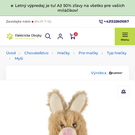
☀️ Letný výpredaj je tu! Až 50% zľavy na všetko pre vašich
miláčikov!
+421322601057
Zavolajte nám
(Po-Pi 7-15)
0
Menu
Úvod
Chovateľstvo
Hračky
Pre mačky
Typ hračky
Myši
Výrobca