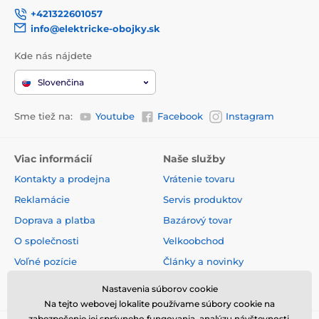
+421322601057
info@elektricke-obojky.sk
Obsah balenia
Kde nás nájdete
Poťah do kufra auta pre psov Reedog
Slovenčina
Technické špecifikácie sa môžu zmeniť bez
predchádzajúceho upozornenia. Obrázky majú len
Sme tiež na:
Youtube
Facebook
Instagram
ilustračný charakter.
Viac informácií
Naše služby
Produkt je zaradený v kategóriách
Kontakty a prodejna
Vrátenie tovaru
Cestovanie
Poťahy do auta
Reklamácie
Servis produktov
Doprava a platba
Bazárový tovar
Cestovanie
O společnosti
Velkoobchod
Voľné pozície
Články a novinky
Obchodné podmienky
Hodnotenia a recenzie
Nastavenia súborov cookie
Na tejto webovej lokalite používame súbory cookie na
zabezpečenie jej správneho fungovania, analýzu návštevnosti,