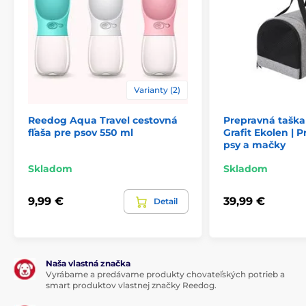
Varianty (2)
Reedog autopoťah do kufra pre psov je vyrobený z
kvalitnej látky cordury, takže sa naň nelepia chlpy. Dá
sa jednoducho umyť alebo vyprať v práčke. Poťah je
Reedog Aqua Travel cestovná
Prepravná tašk
fľaša pre psov 550 ml
Grafit Ekolen | 
veľmi praktický, ľahko sa dá uchytiť na okná auta
psy a mačky
pomocou prísaviek, takže bude vždy držať na svojom
mieste.
Skladom
Skladom
9,99 €
39,99 €
Detail
Naša vlastná značka
Vyrábame a predávame produkty chovateľských potrieb a
smart produktov vlastnej značky Reedog.