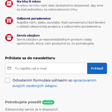
Na trhu 9 rokov
9 rokov na trhu nám dalo dostatočnú skúsenosť, aby sme
sa stali jednotkou na celosvetovom trhu.
Odborné poradenstvo
Napíšte nám, alebo zavolajte. Naši zamestnanci boli školení
v oblasti zákazníckej podpory a odborného poradenstva.
Servis obojkov
Minimálne rozmery poťahu sú 90x90 cm a maximálne
Servis obojkov je nepostrádateľným prvkom našej
rozmery 110x100 cm.
spoločnosti, ktorý vám poskytne to, čo potrebujete.
Prihláste sa do newsletteru
Výhody
kvalitný a odolný materiál
Tu napíšte váš e-mail
Prihlásiť
vynikajúce montážne riešenie
Odoslaním formulára súhlasím so
spracovaním
prateľný
svojich osobných údajov
.
Nevýhody
Potrebujete poradiť
online
Zákaznický servis je k dispozícii
žiadne