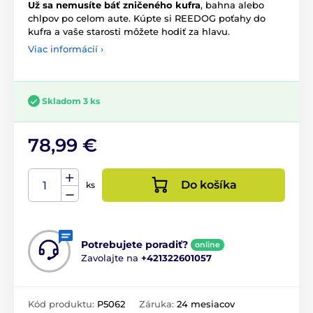
Už sa nemusíte báť zničeného kufra
, bahna alebo
chlpov po celom aute. Kúpte si REEDOG poťahy do
kufra a vaše starosti môžete hodiť za hlavu.
Viac informácií ›
Skladom 3 ks
78,99 €
Do košíka
ks
Potrebujete poradiť?
online
Zavolajte na
+421322601057
Kód produktu:
P5062
Záruka:
24 mesiacov