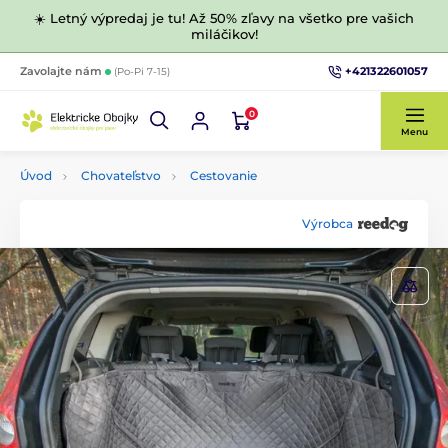
☀️ Letný výpredaj je tu! Až 50% zľavy na všetko pre vašich
miláčikov!
+421322601057
Zavolajte nám
(Po-Pi 7-15)
0
Menu
Úvod
Chovateľstvo
Cestovanie
Výrobca