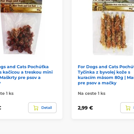
ogs and Cats Pochúťka
For Dogs and Cats Pochú
s kačicou a treskou mini
Tyčinka z byvolej kože s
 Maškrty pre psov a
kuracím mäsom 80g | Ma
y
pre psov a mačky
te 1 ks
Na ceste 1 ks
€
2,99 €
Detail