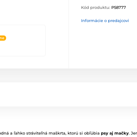
Kód produktu:
P58777
Informácie o predajcovi
ine
ná a ľahko stráviteľná maškrta, ktorú si obľúbia
psy aj mačky
. J