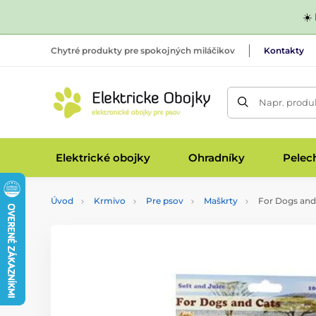
☀️
Chytré produkty pre spokojných miláčikov
Kontakty
Napr. produk
Elektrické obojky
Ohradníky
Pelec
Úvod
Krmivo
Pre psov
Maškrty
For Dogs and