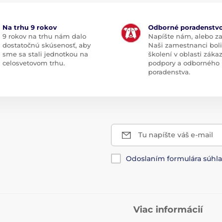
Na trhu 9 rokov
Odborné poradenstv
9 rokov na trhu nám dalo
Napíšte nám, alebo za
dostatočnú skúsenosť, aby
Naši zamestnanci boli
sme sa stali jednotkou na
školení v oblasti záka
celosvetovom trhu.
podpory a odborného
poradenstva.
Tu napíšte váš e-mail
Odoslaním formulára súhl
Viac informácií