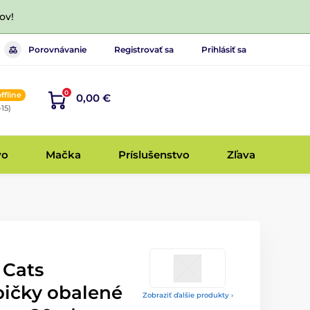
ov!
Porovnávanie
Registrovať sa
Prihlásiť sa
0
offline
0,00 €
-15)
vo
Mačka
Príslušenstvo
Zľava
 Cats
ičky obalené
Zobraziť ďalšie produkty ›