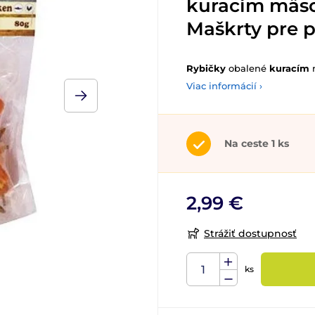
kuracím mäs
Maškrty pre 
Rybičky
obalené
kuracím
Viac informácií ›
Na ceste 1 ks
2,99 €
Strážiť dostupnosť
ks