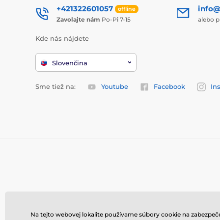
+421322601057
info@
offline
Zavolajte nám
Po-Pi 7-15
alebo p
Kde nás nájdete
Slovenčina
Sme tiež na:
Youtube
Facebook
In
Na tejto webovej lokalite používame súbory cookie na zabezpeče