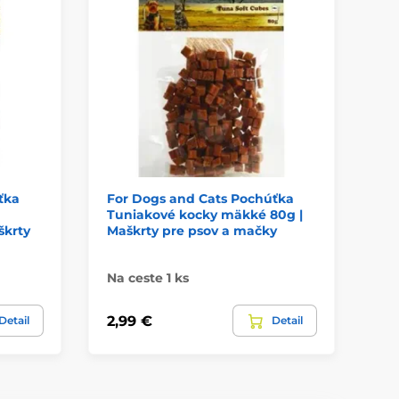
ťka
For Dogs and Cats Pochúťka
Fo
Tuniakové kocky mäkké 80g |
Sa
škrty
Maškrty pre psov a mačky
mä
ma
Na ceste 1 ks
Na
2,99 €
2,
Detail
Detail