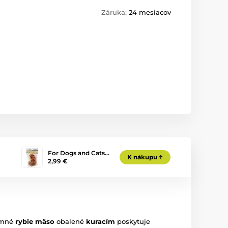
Záruka:
24 mesiacov
For Dogs and Cats…
K nákupu
2,99 €
emné
rybie mäso
obalené
kuracím
poskytuje