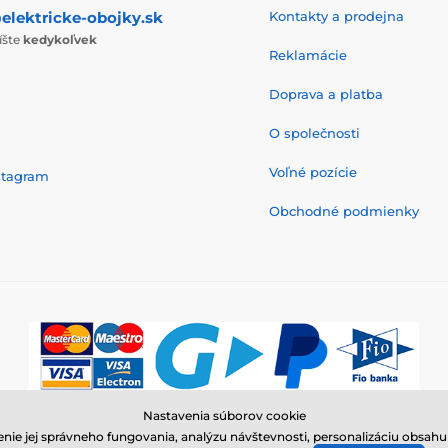
elektricke-obojky.sk
Kontakty a prodejna
íšte
kedykoľvek
Reklamácie
Doprava a platba
O společnosti
Voľné pozície
stagram
Obchodné podmienky
Nastavenia súborov cookie
© 2026 www.elektricke-obojky.sk ⦁ E-shop vytvorila
SIMPLIA.cz
nie jej správneho fungovania, analýzu návštevnosti, personalizáciu obsa