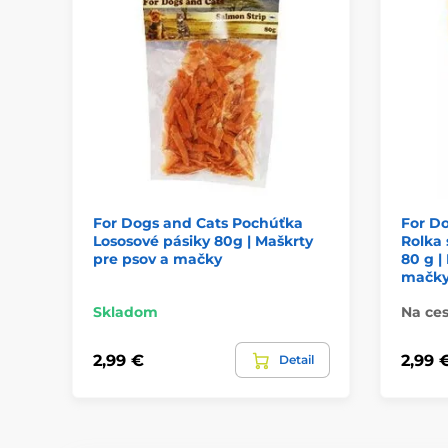
For Dogs and Cats Pochúťka
For D
Lososové pásiky 80g | Maškrty
Rolka 
pre psov a mačky
80 g |
mačk
Skladom
Na ces
2,99 €
2,99 
Detail