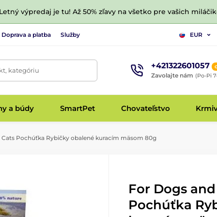
 Letný výpredaj je tu! Až 50% zľavy na všetko pre vašich miláčik
Doprava a platba
Služby
EUR
+421322601057
t, kategóriu
Zavolajte nám
(Po-Pi 7
hy a búdy
SmartPet
Chovateľstvo
Krmi
 Cats Pochúťka Rybičky obalené kuracím mäsom 80g
For Dogs and
Pochúťka Ryb