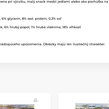
odmena pri výcviku, malý snack medzi jedlami alebo ako pochúťka
 6% glycerín, 8% rast. proteín, 0,3% soľ
k, 6% hrubý popol, 1% hrubá vláknina, 18% vlhkosť
ádzajúceho upozornenia. Obrázky majú len ilustračný charakter.