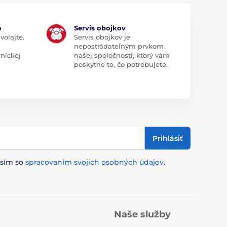
o
Servis obojkov
volajte.
Servis obojkov je
nepostrádateľným prvkom
zníckej
našej spoločnosti, ktorý vám
poskytne to, čo potrebujete.
Prihlásiť
asím so
spracovaním svojich osobných údajov
.
Naše služby