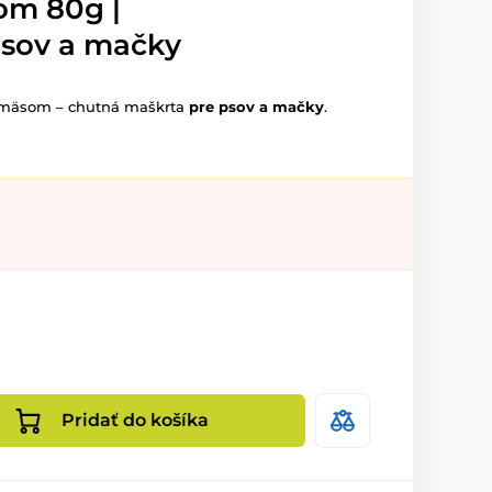
om 80g |
psov a mačky
mäsom – chutná maškrta
pre psov a mačky
.
Pridať do košíka