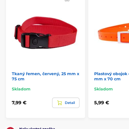
Príslušenstvo výcvikové obojky
Náhradné obojky k prijímačom
Príslušenstvo protištekacie obojky
Náhradné obojky k protištekacím obojkom
Tkaný řemen, červený, 25 mm x
Plastový obojok 
75 cm
mm x 70 cm
Skladom
Skladom
7,99 €
5,99 €
Detail
Naša vlastná značka