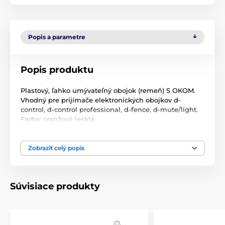
Popis a parametre
Popis produktu
Plastový, ľahko umývateľný obojok (remeň) S OKOM.
Vhodný pre prijímače elektronických obojkov d-
control, d-control professional, d-fence, d-mute/light.
Farba: oranžová lesklá.
Velikost: 20 mm x 70 cm
Zobraziť celý popis
Technické špecifikácie sa môžu zmeniť bez
predchádzajúceho upozornenia. Obrázky majú len
ilustračný charakter.
Súvisiace produkty
Produkt je zaradený v kategóriách