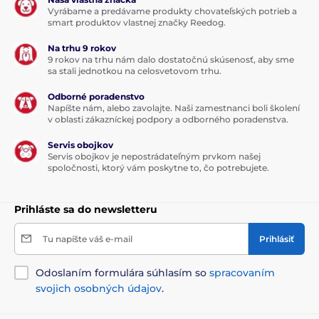
Vyrábame a predávame produkty chovateľských potrieb a
smart produktov vlastnej značky Reedog.
Na trhu 9 rokov
9 rokov na trhu nám dalo dostatočnú skúsenosť, aby sme
sa stali jednotkou na celosvetovom trhu.
Odborné poradenstvo
Napíšte nám, alebo zavolajte. Naši zamestnanci boli školení
v oblasti zákazníckej podpory a odborného poradenstva.
Servis obojkov
Servis obojkov je nepostrádateľným prvkom našej
spoločnosti, ktorý vám poskytne to, čo potrebujete.
Prihláste sa do newsletteru
Tu napíšte váš e-mail
Prihlásiť
Odoslaním formulára súhlasím so
spracovaním
svojich osobných údajov
.