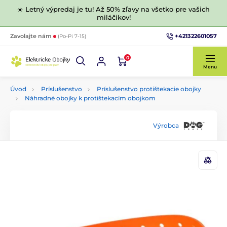
☀️ Letný výpredaj je tu! Až 50% zľavy na všetko pre vašich
miláčikov!
+421322601057
Zavolajte nám
(Po-Pi 7-15)
0
Menu
Úvod
Príslušenstvo
Príslušenstvo protištekacie obojky
Náhradné obojky k protištekacím obojkom
Výrobca