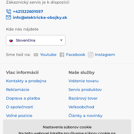
Zákaznický servis je k dispozícii
+421322601057
info@elektricke-obojky.sk
Kde nás nájdete
Slovenčina
Sme tiež na:
Youtube
Facebook
Instagram
Viac informácií
Naše služby
Kontakty a prodejna
Vrátenie tovaru
Reklamácie
Servis produktov
Doprava a platba
Bazárový tovar
O společnosti
Velkoobchod
Voľné pozície
Články a novinky
Obchodné podmienky
Hodnotenia a recenzie
Nastavenia súborov cookie
Na tejto webovej lokalite používame súbory cookie na