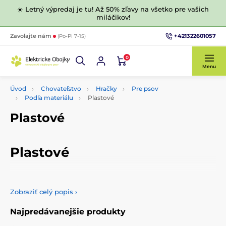
☀️ Letný výpredaj je tu! Až 50% zľavy na všetko pre vašich
miláčikov!
+421322601057
Zavolajte nám
(Po-Pi 7-15)
0
Menu
Úvod
Chovateľstvo
Hračky
Pre psov
Podľa materiálu
Plastové
Plastové
Plastové
Vyberte si z našej ponuky plastových hračiek, ktoré sme pre
vás pripravili. Nájdete tu len kvalitné a odolné hračky pre
Zobraziť celý popis
›
vašich štvornohých miláčikov.
Najpredávanejšie produkty