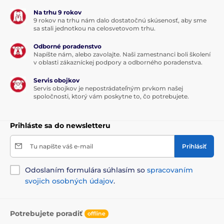
Na trhu 9 rokov
9 rokov na trhu nám dalo dostatočnú skúsenosť, aby sme
sa stali jednotkou na celosvetovom trhu.
Odborné poradenstvo
Napíšte nám, alebo zavolajte. Naši zamestnanci boli školení
v oblasti zákazníckej podpory a odborného poradenstva.
Servis obojkov
Servis obojkov je nepostrádateľným prvkom našej
spoločnosti, ktorý vám poskytne to, čo potrebujete.
Prihláste sa do newsletteru
Tu napíšte váš e-mail
Prihlásiť
Odoslaním formulára súhlasím so
spracovaním
svojich osobných údajov
.
Potrebujete poradiť
offline