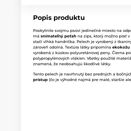
Popis produktu
Poskytnite svojmu psovi jedinečné miesto na odp
má
snímateľný poťah
na zips, ktorý možno prať v
stačí vlhká handrička. Pelech je vyrobený z tkani
zároveň odolná. Textúra látky pripomína
ekokožu
vyrobená z kúskov polyuretánovej peny. Čierna po
polypropylénových vlákien. Všetky použité mater
znamená, že neobsahujú škodlivé látky.
Tento pelech je navrhnutý bez predných a bočných
prístup
(čo je výhodné najmä pre malé, staršie a