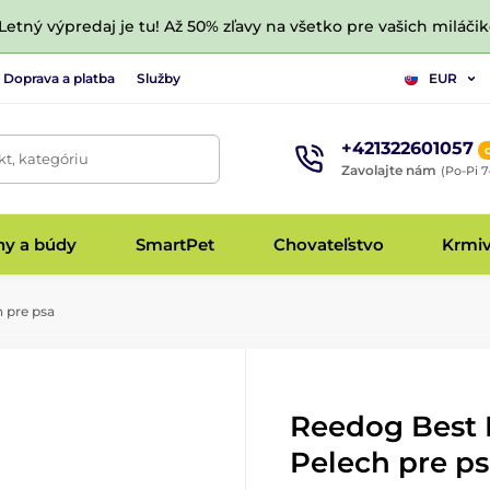
 Letný výpredaj je tu! Až 50% zľavy na všetko pre vašich miláčik
Doprava a platba
Služby
EUR
+421322601057
t, kategóriu
Zavolajte nám
(Po-Pi 7
hy a búdy
SmartPet
Chovateľstvo
Krmi
 pre psa
Reedog Best
Pelech pre p