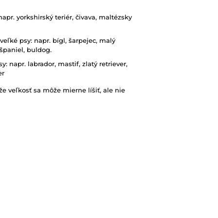
apr. yorkshirský teriér, čivava, maltézsky
eľké psy: napr. bígl, šarpejec, malý
ršpaniel, buldog.
: napr. labrador, mastif, zlatý retriever,
er
e veľkosť sa môže mierne líšiť, ale nie