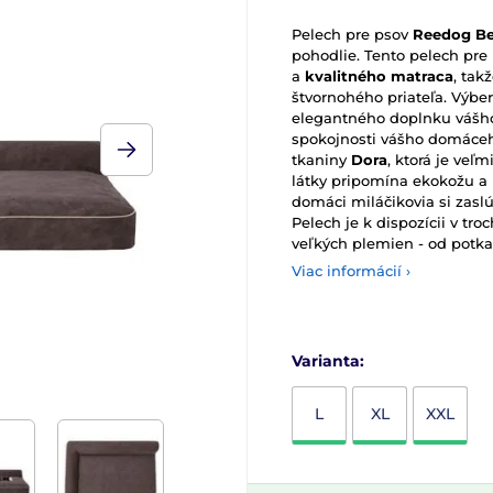
Pelech pre psov
Reedog Be
pohodlie. Tento pelech pre
a
kvalitného matraca
, tak
štvornohého priateľa. Výbe
elegantného doplnku vášho 
spokojnosti vášho domáceho
tkaniny
Dora
, ktorá je veľ
látky pripomína ekokožu a
domáci miláčikovia si zaslú
Pelech je k dispozícii v tr
veľkých plemien - od potk
Viac informácií ›
Varianta:
L
XL
XXL