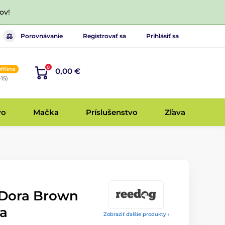
ov!
Porovnávanie
Registrovať sa
Prihlásiť sa
0
offline
0,00 €
-15)
vo
Mačka
Príslušenstvo
Zľava
 Dora Brown
sa
Zobraziť ďalšie produkty ›