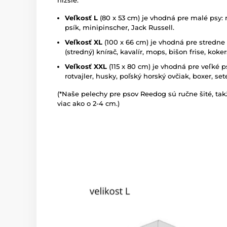
nižšie:
Veľkosť L
(80 x 53 cm) je vhodná pre malé psy: n
psík, minipinscher, Jack Russell.
Veľkosť XL
(100 x 66 cm) je vhodná pre stredne v
(stredný) knírač, kavalír, mops, bišon frise, koke
Veľkosť XXL
(115 x 80 cm) je vhodná pre veľké psy
rotvajler, husky, poľský horský ovčiak, boxer, set
(*Naše pelechy pre psov Reedog sú ručne šité, takž
viac ako o 2-4 cm.)