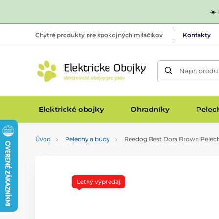
☀️
Chytré produkty pre spokojných miláčikov
Kontakty
Napr. produk
Elektrické obojky
Ohradníky
Pelec
Úvod
Pelechy a búdy
Reedog Best Dora Brown Pelech
Letný výpredaj