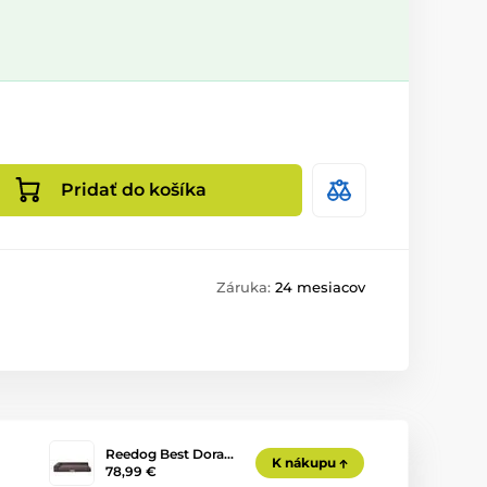
Pridať do košíka
Záruka:
24 mesiacov
Reedog Best Dora…
K nákupu
78,99 €