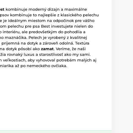
st
kombinuje moderný dizajn a maximálne
 psov kombinuje to najlepšie z klasického pelechu
že je ideálnym miestom na odpočinok pre vášho
rom pelechu pre psa Best investujete nielen do
interiéru, ale predovšetkým do pohodlia a
 maznáčika. Pelech je vyrobený z kvalitnej
mi príjemná na dotyk a zároveň odolná. Textúra
 na dotyk pôsobí ako
zamat
. Veríme, že naši
žia rovnaký luxus a starostlivosť ako my sami.
och veľkostiach, aby vyhovoval potrebám malých aj
aniarika až po nemeckého ovčiaka.