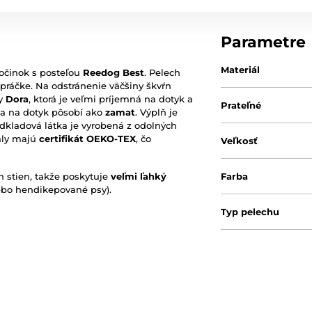
Parametre
Materiál
očinok s posteľou
Reedog Best
. Pelech
 práčke. Na odstránenie väčšiny škvŕn
ny
Dora
, ktorá je veľmi príjemná na dotyk a
Prateľné
a na dotyk pôsobí ako
zamat
. Výplň je
dkladová látka je vyrobená z odolných
iály majú
certifikát OEKO-TEX
, čo
Veľkosť
 stien, takže poskytuje
veľmi ľahký
Farba
lebo hendikepované psy).
Typ pelechu