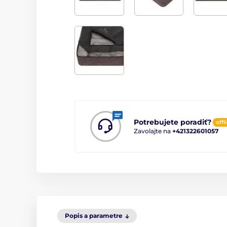
Potrebujete poradiť?
offl
Zavolajte na
+421322601057
Popis a parametre