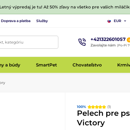
 Letný výpredaj je tu! Až 50% zľavy na všetko pre vašich miláčik
Doprava a platba
Služby
EUR
+421322601057
t, kategóriu
Zavolajte nám
(Po-Pi 7
hy a búdy
SmartPet
Chovateľstvo
Krmi
ory
100%
(1)
Pelech pre p
Victory