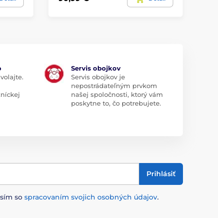
o
Servis obojkov
volajte.
Servis obojkov je
nepostrádateľným prvkom
zníckej
našej spoločnosti, ktorý vám
poskytne to, čo potrebujete.
Prihlásiť
asím so
spracovaním svojich osobných údajov
.