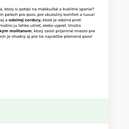
 ktorý si potrpí na mäkkučké a kvalitné spanie?
 pelech pre psov, pre skutočný komfort a luxus!
nej a
odolnej cordury,
ktorá je odolná proti
ožno ju ľahko utrieť, alebo vyprať. Vnútro
kým molitanom
, ktorý zaistí príjemné miesto pre
ech je vhodný aj pre tie najväčšie plemená psov!