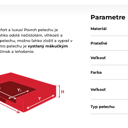
Parametre
Materiál
ort a luxus! Povrch pelechu je
ahko odolá nečistotám, vlhkosti a
elechu, možno ľahko zložiť a vyprať v
Prateľné
útro pelechu je
vystlaný mäkučkým
činok a leňošenie.
Veľkosť
Farba
Veľkosť
Typ pelechu