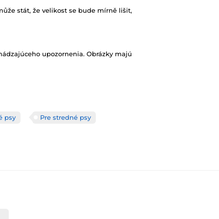
ůže stát, že velikost se bude mírně lišit,
chádzajúceho upozornenia. Obrázky majú
é psy
Pre stredné psy