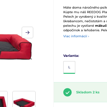
Máte doma náročného psíka,
Kúpte mu náš REEDOG Plain
Pelech je vyrobený z kvalit
škrabancom, nečistotám a m
pelechu je vystlané
mäkuč
odpočinok a leňošenie. Pel
Viac informácií ›
Varianta:
L
Skladom 2 ks