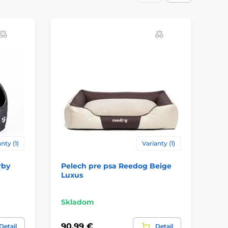
nty (1)
Varianty (1)
rby
Pelech pre psa Reedog Beige
Pe
Luxus
So
Skladom
Sk
90,99 €
90
Detail
Detail