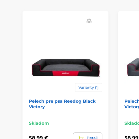
Varianty (1)
Pelech pre psa Reedog Black
Pelec
Victory
Victor
Skladom
Sklad
58,99 €
58,99
Detail