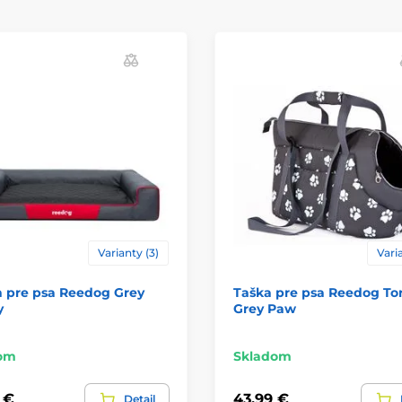
Varianty (3)
Varia
h pre psa Reedog Grey
Taška pre psa Reedog To
y
Grey Paw
om
Skladom
 €
43,99 €
Detail