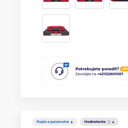
Potrebujete poradiť?
offl
Zavolajte na
+421322601057
Popis a parametre
Hodnotenie
(1)