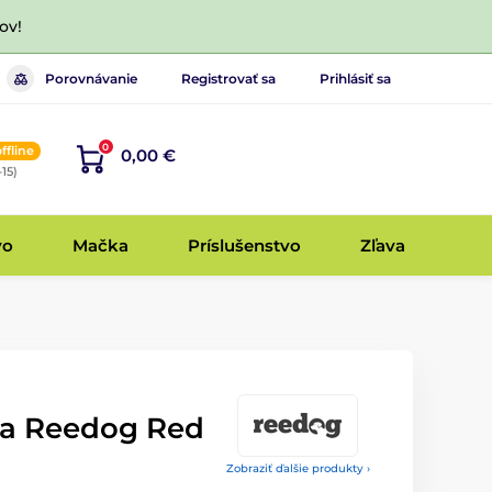
ov!
Porovnávanie
Registrovať sa
Prihlásiť sa
0
offline
0,00 €
-15)
vo
Mačka
Príslušenstvo
Zľava
sa Reedog Red
Zobraziť ďalšie produkty ›