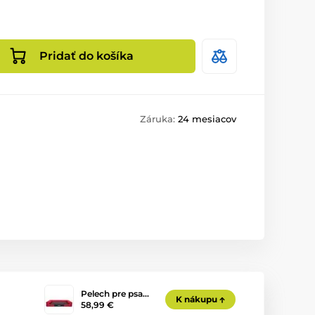
Pridať do košíka
Záruka:
24 mesiacov
Pelech pre psa…
K nákupu
58,99 €