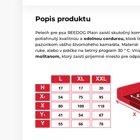
Popis produktu
Pelech pre psa REEDOG Plain zaistí skutočný komf
potiahnutý kvalitnou a
odolnou cordurou,
ktorá ľ
pazúrikom vášho štvornohého kamaráta. Materiál p
ruke, alebo v práčke na šetrný program 30 ° C. Vn
molitanom,
ktorý zaistí príjemné miesto pre odpo