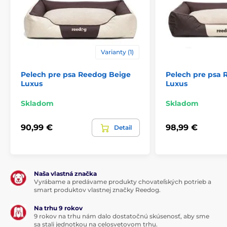
Technické špecifikácie sa môžu zmeniť bez
predchádzajúceho upozornenia. Obrázky majú len
ilustračný charakter.
Varianty (1)
Produkt je zaradený v kategóriách
Pelech pre psa Reedog Beige
Pelech pre psa
Luxus
Luxus
Pelechy a búdy
Pelechy
Skladom
Skladom
Pre malé psy
Pre stredné psy
90,99 €
98,99 €
Detail
Pre velké psy
Naša vlastná značka
Vyrábame a predávame produkty chovateľských potrieb a
smart produktov vlastnej značky Reedog.
Na trhu 9 rokov
9 rokov na trhu nám dalo dostatočnú skúsenosť, aby sme
sa stali jednotkou na celosvetovom trhu.