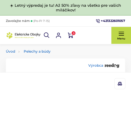
☀️ Letný výpredaj je tu! Až 50% zľavy na všetko pre vašich
miláčikov!
+421322601057
Zavolajte nám
(Po-Pi 7-15)
0
Menu
Úvod
Pelechy a búdy
Výrobca