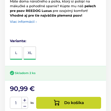
Máte doma náročného a psíka, ktorý si potrpí na
mäkučké a pohodlné spanie? Kúpte mu náš
pelech
pre psov REEDOG Luxus
pre ozajstný komfort!
Vhodné aj pre tie najväčšie plemená psov!
Viac informácií ›
Varianta:
L
XL
Skladom 2 ks
90,99 €
Do košíka
ks