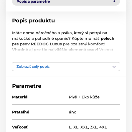
Popis a parametre
Popis produktu
Máte doma náročného a psíka, ktorý si potrpí na
mäkučké a pohodlné spanie? Kúpte mu náš
pelech
pre psov REEDOG Luxus
pre ozajstný komfort!
Vhodné aj pre tie najväčšie plemená psov!
Vrchná
časť pelechu je
tvorený cordurou
(pevná, pazúrom aj
nečistotám odolná tkanina) a eko kože.
Zobraziť celý popis
Matrac pelešteku je veľmi príjemná a vášho psíka
zahreje. Spodná časť pelechu je tvorená
polypropylen. tkaninou a výplň pelechu je z
Parametre
molitanovej drti.
Materiál
Plyš + Eko kůže
Prateľné
áno
Veľkosť
L
,
XL
,
XXL
,
3XL
,
4XL