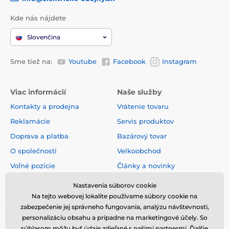
Kde nás nájdete
Slovenčina
Sme tiež na:
Youtube
Facebook
Instagram
Viac informácií
Naše služby
Kontakty a prodejna
Vrátenie tovaru
Reklamácie
Servis produktov
Doprava a platba
Bazárový tovar
O společnosti
Velkoobchod
Voľné pozície
Články a novinky
Obchodné podmienky
Hodnotenia a recenzie
Nastavenia súborov cookie
Na tejto webovej lokalite používame súbory cookie na
zabezpečenie jej správneho fungovania, analýzu návštevnosti,
personalizáciu obsahu a prípadne na marketingové účely. So
súhlasom môžu byť údaje zdieľané s našimi partnermi.
Ďalšie