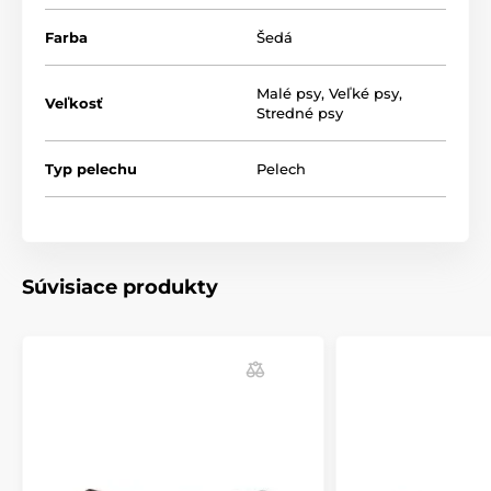
Farba
Šedá
Malé psy
,
Veľké psy
,
Veľkosť
Stredné psy
Typ pelechu
Pelech
Výhodou je poťah, ktorý môžete prať
v práčke. Ručné
pranie (30°). Pelech pre psov Reedog Luxus je aj pre tie
najväčšie plemená, máte na výber až 5
velikostí! (*Naše pelechy pre psov Reedog sú ručne
šité, a tak sa môže stať, že velkosť sa bude mierne
Súvisiace produkty
lišiť, maximálne však o 2 - 4cm.)