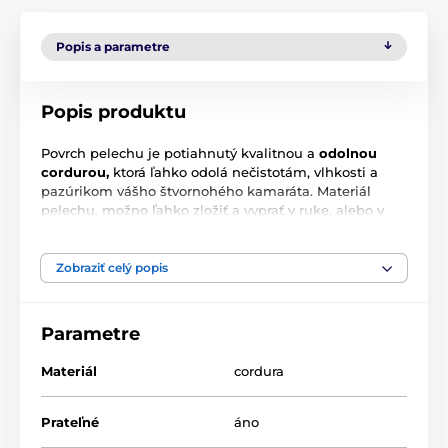
Popis a parametre
Popis produktu
Povrch pelechu je potiahnutý kvalitnou a
odolnou
cordurou,
ktorá ľahko odolá nečistotám, vlhkosti a
pazúrikom vášho štvornohého kamaráta. Materiál
pelechu, možno ľahko zložiť a vyprať v ruke, alebo v
práčke na šetrný program 30 ° C. Vnútro pelechu je
vystlaný mäkučkým molitanom, ktorý zaistí príjemné
miesto pre odpočinok a leňošenie.
Zobraziť celý popis
Parametre
Materiál
cordura
Prateľné
áno