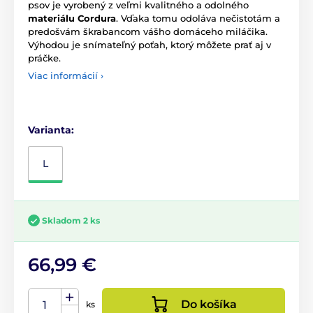
psov je vyrobený z veľmi kvalitného a odolného
materiálu Cordura
. Vďaka tomu odoláva nečistotám a
predošvám škrabancom vášho domáceho miláčika.
Výhodou je snímateľný poťah, ktorý môžete prať aj v
práčke.
Viac informácií ›
Varianta:
L
Skladom 2 ks
66,99 €
Do košíka
ks