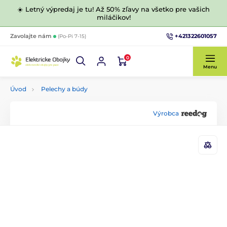
☀️ Letný výpredaj je tu! Až 50% zľavy na všetko pre vašich
miláčikov!
+421322601057
Zavolajte nám
(Po-Pi 7-15)
0
Menu
Úvod
Pelechy a búdy
Výrobca