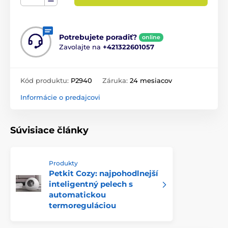
Potrebujete poradiť?
online
Zavolajte na
+421322601057
Kód produktu:
P2940
Záruka:
24 mesiacov
Informácie o predajcovi
Súvisiace články
Produkty
Petkit Cozy: najpohodlnejší
inteligentný pelech s
automatickou
termoreguláciou