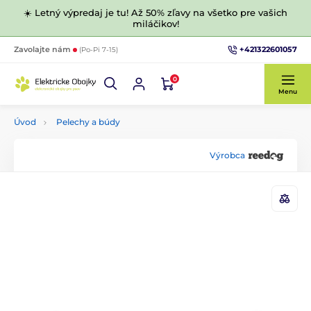
☀️ Letný výpredaj je tu! Až 50% zľavy na všetko pre vašich
miláčikov!
+421322601057
Zavolajte nám
(Po-Pi 7-15)
0
Menu
Úvod
Pelechy a búdy
Výrobca