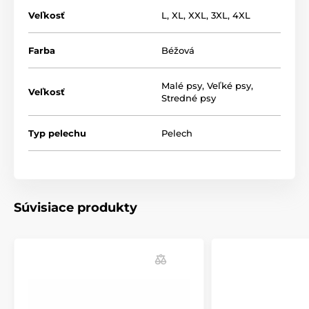
Veľkosť
L
,
XL
,
XXL
,
3XL
,
4XL
Farba
Béžová
Malé psy
,
Veľké psy
,
Veľkosť
Stredné psy
Typ pelechu
Pelech
Výhodou je poťah, ktorý môžete prať
v práčke.
Pelech pre psov Reedog Luxus je aj pre tie najvačšie
plemená, máte na výber až 5 velikostí! (*Naše
pelechy pre psov Reedog jsou ručně šité, a tak se
Súvisiace produkty
může stát, že velikost se bude mírně lišit, maximálně
však o 2 - 4cm.)