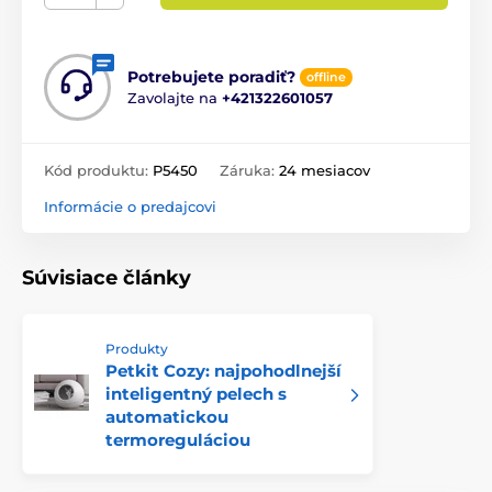
Potrebujete poradiť?
offline
Zavolajte na
+421322601057
Kód produktu:
P5450
Záruka:
24 mesiacov
Informácie o predajcovi
Súvisiace články
Produkty
Petkit Cozy: najpohodlnejší
inteligentný pelech s
automatickou
termoreguláciou