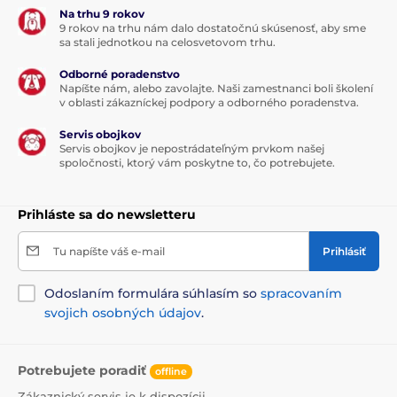
Na trhu 9 rokov
9 rokov na trhu nám dalo dostatočnú skúsenosť, aby sme
sa stali jednotkou na celosvetovom trhu.
Produkt je zaradený v kategóriách
Odborné poradenstvo
Pelechy a búdy
Pelechy
Napíšte nám, alebo zavolajte. Naši zamestnanci boli školení
v oblasti zákazníckej podpory a odborného poradenstva.
Pre malé psy
Pre stredné psy
Servis obojkov
Pre velké psy
Servis obojkov je nepostrádateľným prvkom našej
spoločnosti, ktorý vám poskytne to, čo potrebujete.
Prihláste sa do newsletteru
Tu napíšte váš e-mail
Prihlásiť
Odoslaním formulára súhlasím so
spracovaním
svojich osobných údajov
.
Potrebujete poradiť
offline
Zákaznický servis je k dispozícii