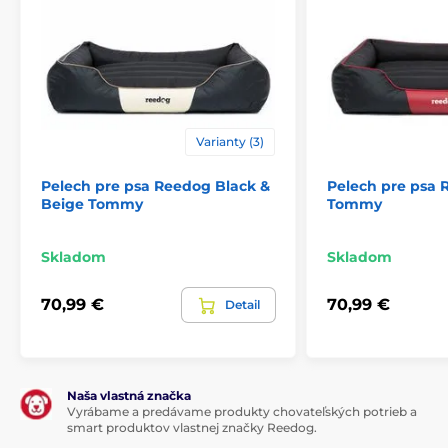
Výhody
kvalitný a odolný materiál
vhodné aj pro velké plemená
Varianty (3)
vysoký matrac
Pelech pre psa Reedog Black &
Pelech pre psa 
jedinečný design
Beige Tommy
Tommy
môžete prať v práčke
Nevýhody
Skladom
Skladom
žiadne
70,99 €
70,99 €
Detail
Obsah balení
Pelech pre psa Reedog
Technické špecifikácie sa môžu zmeniť bez
Naša vlastná značka
Vyrábame a predávame produkty chovateľských potrieb a
predchádzajúceho upozornenia. Obrázky majú len
smart produktov vlastnej značky Reedog.
ilustračný charakter.