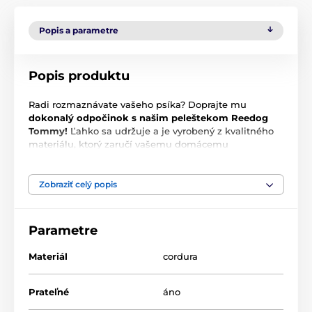
Popis a parametre
Popis produktu
Radi rozmaznávate vašeho psíka? Doprajte mu
dokonalý odpočinok s našim peleštekom Reedog
Tommy!
Ľahko sa udržuje a je vyrobený z kvalitného
materiálu, ktorý zaručí vašemu domácemu
maznáčikovi perfektný odpočinok.
Matrac je dostatočne vysoký a mäkký pre príjemný
Zobraziť celý popis
spánok vášho psíka. Vnútorná časť pelechu je z
odolného materiálu cordura a bočné časti pelechu sú
z eko kože.
Parametre
Materiál
cordura
Prateľné
áno