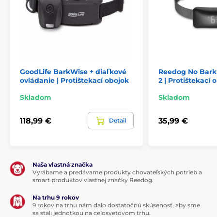
býky a jazvečíky
. Dĺžka obojku z TPU sa dá ľahko
skrátiť nožnicami na obvod krku
od 20 do 55 cm.
Dĺžka obojku
GoodLife BarkWise + diaľkové
Reedog No Bark
ovládanie | Protištekací obojok
2 | Protištekací 
Dĺžku obojku z TPU možno ľahko skrátiť
nožnicami na obvod krku
od 20 do 55 cm
.
Skladom
Skladom
118,99 €
35,99 €
Detail
Hmotnosť a rozmery
Naša vlastná značka
Obojok
má veľmi ľahký a ergonomicky
Vyrábame a predávame produkty chovateľských potrieb a
tvarovaný prijímač
. Meria 5,5 cm na šírku,
smart produktov vlastnej značky Reedog.
3 cm na výšku a 3 cm do hĺbky a jeho
hmotnosť je 53 gramov.
Na trhu 9 rokov
9 rokov na trhu nám dalo dostatočnú skúsenosť, aby sme
sa stali jednotkou na celosvetovom trhu.