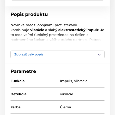
Popis produktu
Novinka medzi obojkami proti štekaniu
kombinuje
vibrácie
a slabý
elektrostatický impulz
. Je
to teda veľmi funkčný prostriedok na riešenie
nadmerného štekania vášho psieho partnera. Patpet
B78 je spoľahlivý, účinný, pohodlný na nosenie
pre
veľké aj malé plemená
. Obojok je plne
nastaviteľný v rozmedzí
20 až 55 cm
obvodu krku psa
Zobraziť celý popis
a je vhodný pre plemená
od 7 kg,
jazvečíky až po
veľké labradory.
Parametre
Funkcia
Impuls
,
Vibrácia
Detekcia
vibrácie
Farba
Čierna