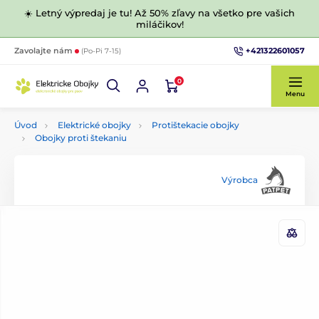
☀️ Letný výpredaj je tu! Až 50% zľavy na všetko pre vašich
miláčikov!
+421322601057
Zavolajte nám
(Po-Pi 7-15)
0
Menu
Úvod
Elektrické obojky
Protištekacie obojky
Obojky proti štekaniu
Výrobca