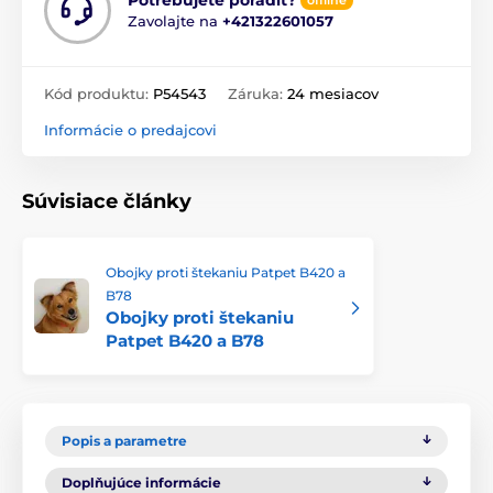
Potrebujete poradiť?
offline
Zavolajte na
+421322601057
Kód produktu:
P54543
Záruka:
24 mesiacov
Informácie o predajcovi
Súvisiace články
Obojky proti štekaniu Patpet B420 a
B78
Obojky proti štekaniu
Patpet B420 a B78
Popis a parametre
Doplňujúce informácie