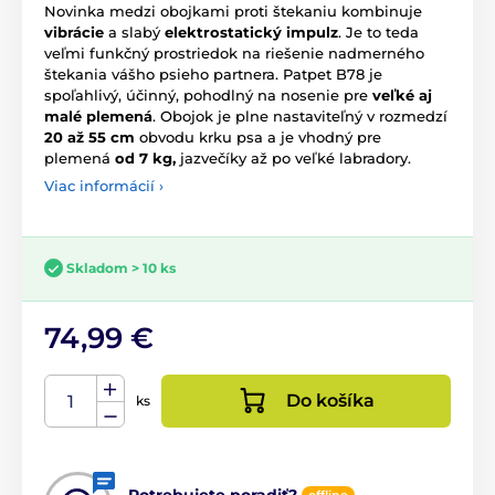
Novinka medzi obojkami proti štekaniu kombinuje
vibrácie
a slabý
elektrostatický impulz
. Je to teda
veľmi funkčný prostriedok na riešenie nadmerného
štekania vášho psieho partnera. Patpet B78 je
spoľahlivý, účinný, pohodlný na nosenie pre
veľké aj
malé plemená
. Obojok je plne nastaviteľný v rozmedzí
20 až 55 cm
obvodu krku psa a je vhodný pre
plemená
od 7 kg,
jazvečíky až po veľké labradory.
Viac informácií ›
Skladom > 10 ks
74,99 €
Do košíka
ks