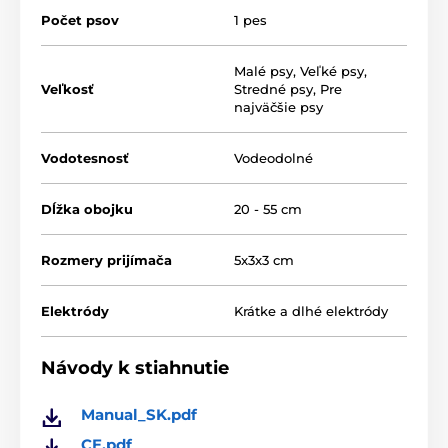
Počet psov
1 pes
Malé psy
,
Veľké psy
,
Veľkosť
Stredné psy
,
Pre
najväčšie psy
Vodotesnosť
Vodeodolné
Dĺžka obojku
20 - 55 cm
Detekcia štekotu
Rozmery prijímača
5x3x3 cm
Patpet B78 detekuje štekanie na
základe
vibrácií hlasiviek
. Ide o najspoľahlivejšiu a
Elektródy
Krátke a dlhé elektródy
najbezpečnejšiu metódu detekcie, ktorá
eliminuje spustenie na základe štekania iného psa.
Návody k stiahnutie
Manual_SK.pdf
Typ korekcie
CE.pdf