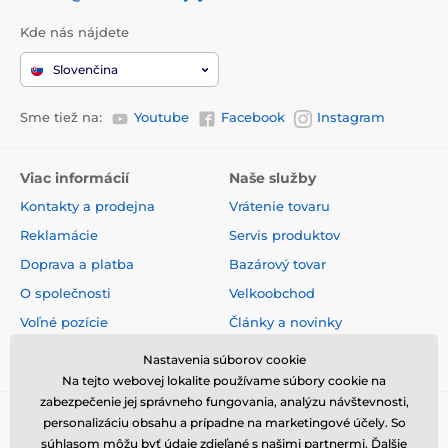
Kde nás nájdete
Slovenčina
Sme tiež na:
Youtube
Facebook
Instagram
Viac informácií
Naše služby
Kontakty a prodejna
Vrátenie tovaru
Reklamácie
Servis produktov
Doprava a platba
Bazárový tovar
O společnosti
Velkoobchod
Voľné pozície
Články a novinky
Obchodné podmienky
Hodnotenia a recenzie
Nastavenia súborov cookie
Na tejto webovej lokalite používame súbory cookie na
zabezpečenie jej správneho fungovania, analýzu návštevnosti,
personalizáciu obsahu a prípadne na marketingové účely. So
súhlasom môžu byť údaje zdieľané s našimi partnermi.
Ďalšie