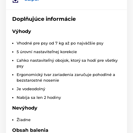
Zariadenie používa ako korekciu
kombináciu
vibrácií
s miernymi
elektrostatickými impulzmi
, takže ide o
veľmi účinnú a bezpečnú metódu korekcie, na ktorú
Doplňujúce informácie
pes okamžite zareaguje. Oboje sa dá jednoducho
nastaviť pre akéhokoľvek psa.
Výhody
Vhodné pre psy od 7 kg až po najväčšie psy
5 úrovní nastaviteľnej korekcie
Nastavenie obojku
Ľahko nastaviteľný obojok, ktorý sa hodí pre všetky
Obojok Patpet B78 umožňuje nastaviť
psy
úroveň vibrácií aj úroveň elektroimpulzov
Ergonomický tvar zariadenia zaručuje pohodlné a
pomocou
jednoduchého päťstupňového
bezstarostné nosenie
nastavenia
kompasu na tele obojku. Vďaka tomu je
obojok skvelý pre veľké aj malé psy.
Je vodeodolný
Nabíja sa len 2 hodiny
Nevýhody
Batéria a nabíjanie
Žiadne
Obsah balenia
Obojok je možné dobíjať pomocou kábla