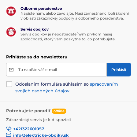
Technické špecifikácie sa môžu zmeniť bez
Odborné poradenstvo
Napíšte nám, alebo zavolajte. Naši zamestnanci boli školení
predchádzajúceho upozornenia. Obrázky majú len
v oblasti zákazníckej podpory a odborného poradenstva.
ilustračný charakter.
Servis obojkov
Servis obojkov je nepostrádateľným prvkom našej
spoločnosti, ktorý vám poskytne to, čo potrebujete.
Produkt je zaradený v kategóriách
Obojky proti štekaniu
Pre malé psy
Prihláste sa do newsletteru
Pre stredné psy
Pre veľké psy
Tu napíšte váš e-mail
Prihlásiť
Pre najväčšie psy
Elektronické
Odoslaním formulára súhlasím so
spracovaním
Vibračné
Vodeodolné
svojich osobných údajov
.
Potrebujete poradiť
offline
Zákaznický servis je k dispozícii
+421322601057
info@elektricke-obojky.sk