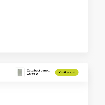
Zatvárací panel…
K nákupu
46,99 €