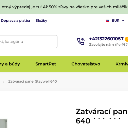
 Letný výpredaj je tu! Až 50% zľavy na všetko pre vašich miláčik
Doprava a platba
Služby
EUR
+421322601057
t, kategóriu
Zavolajte nám
(Po-Pi 7
hy a búdy
SmartPet
Chovateľstvo
Krmi
Zatvárací panel Staywell 640
Zatvárací pan
640 ``` ```