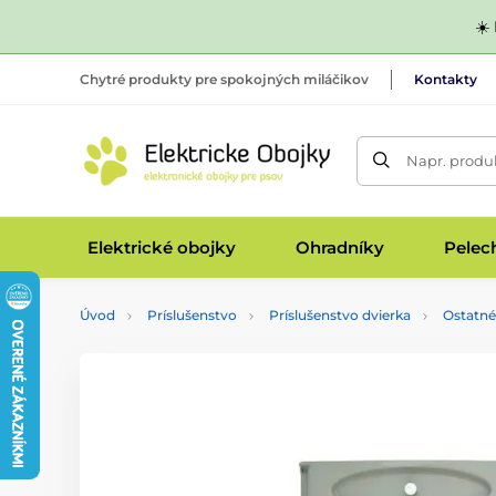
☀️
Chytré produkty pre spokojných miláčikov
Kontakty
Napr. produk
Elektrické obojky
Ohradníky
Pelec
Úvod
Príslušenstvo
Príslušenstvo dvierka
Ostatné