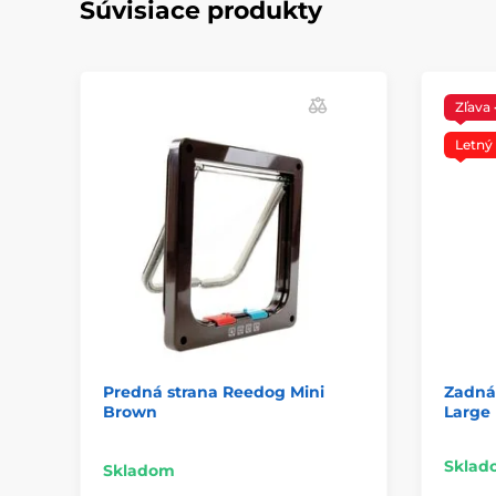
Súvisiace produkty
Zľava
Letný
Predná strana Reedog Mini
Zadná
Brown
Large
Sklad
Skladom