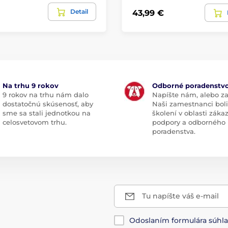
Detail
43,99 €
Na trhu 9 rokov
Odborné poradenstv
9 rokov na trhu nám dalo
Napíšte nám, alebo za
dostatočnú skúsenosť, aby
Naši zamestnanci boli
sme sa stali jednotkou na
školení v oblasti záka
celosvetovom trhu.
podpory a odborného
poradenstva.
Tu napíšte váš e-mail
Odoslaním formulára súhl