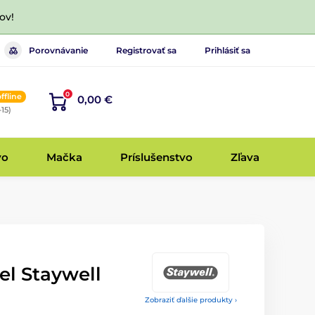
ov!
Porovnávanie
Registrovať sa
Prihlásiť sa
0
offline
0,00 €
-15)
vo
Mačka
Príslušenstvo
Zľava
el Staywell
Zobraziť ďalšie produkty ›