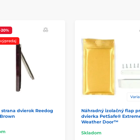
-20%
 výpredaj
Varia
 strana dvierok Reedog
Náhradný izolačný flap p
 Brown
dvierka PetSafe® Extrem
Weather Door™
om
Skladom