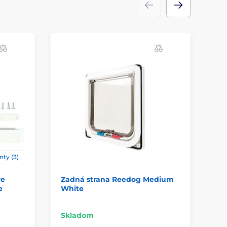
Z
L
nty (3)
re
Zadná strana Reedog Medium
Pr
e
White
La
Sk
Skladom