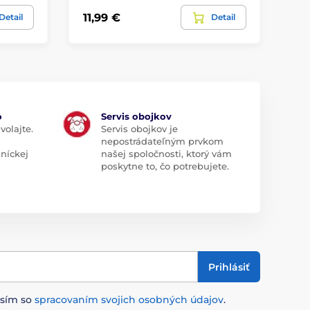
3,9
11,99 €
Detail
Detail
3,
o
Servis obojkov
volajte.
Servis obojkov je
nepostrádateľným prvkom
zníckej
našej spoločnosti, ktorý vám
poskytne to, čo potrebujete.
Prihlásiť
asím so
spracovaním svojich osobných údajov
.