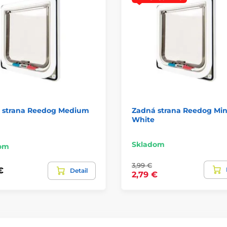
 strana Reedog Medium
Zadná strana Reedog Min
White
Skladom
om
3,99 €
€
Detail
2,79 €