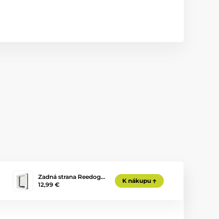
Zadná strana Reedog…
K nákupu
12,99 €