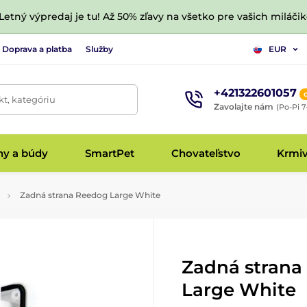
 Letný výpredaj je tu! Až 50% zľavy na všetko pre vašich miláčik
Doprava a platba
Služby
EUR
+421322601057
t, kategóriu
Zavolajte nám
(Po-Pi 7
hy a búdy
SmartPet
Chovateľstvo
Krmi
Zadná strana Reedog Large White
Zadná strana
Large White