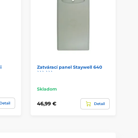
i
Zatvárací panel Staywell 640
Pr
``` ```
Wh
Skladom
Sk
Detail
46,99 €
9,
Detail