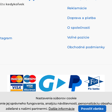
íšte
kedykoľvek
Reklamácie
Doprava a platba
O společnosti
Voľné pozície
stagram
Obchodné podmienky
Nastavenia súborov cookie
© 2026 www.elektricke-obojky.sk ⦁ E-shop vytvorila
SIMPLIA.cz
nie jej správneho fungovania, analýzu návštevnosti, personalizáciu obsa
zdieľané s našimi partnermi.
Ďalšie informácie
Povoliť všetko