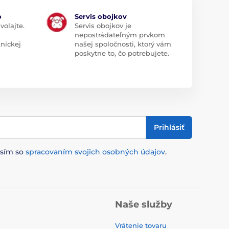
o
Servis obojkov
volajte.
Servis obojkov je
nepostrádateľným prvkom
zníckej
našej spoločnosti, ktorý vám
poskytne to, čo potrebujete.
Prihlásiť
asím so
spracovaním svojich osobných údajov
.
Naše služby
Vrátenie tovaru