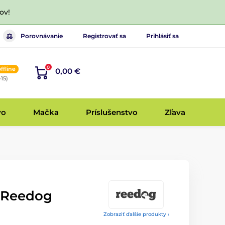
ov!
Porovnávanie
Registrovať sa
Prihlásiť sa
0
offline
0,00 €
-15)
vo
Mačka
Príslušenstvo
Zľava
 Reedog
Zobraziť ďalšie produkty ›