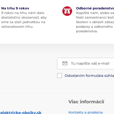
Na trhu 9 rokov
Odborné poradenstv
9 rokov na trhu nám dalo
Napíšte nám, alebo za
dostatočnú skúsenosť, aby
Naši zamestnanci boli
sme sa stali jednotkou na
školení v oblasti záka
celosvetovom trhu.
podpory a odborného
poradenstva.
Tu napíšte váš e-mail
Odoslaním formulára súhl
Viac informácií
elektricke-obojky.sk
Kontakty a prodejna