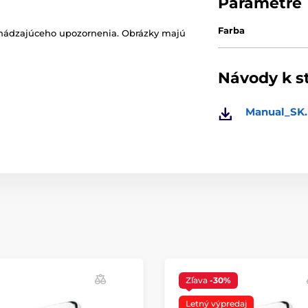
Parametre
Farba
chádzajúceho upozornenia. Obrázky majú
Návody k s
Manual_SK.
Zľava
-30%
Letný výpredaj