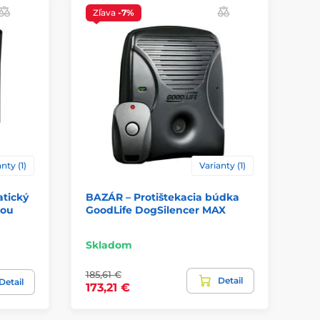
Zľava
-7%
nty (1)
Varianty (1)
tický
BAZÁR – Protištekacia búdka
BA
rou
GoodLife DogSilencer MAX
Ae
Skladom
Sk
185,61 €
Detail
50
Detail
173,21 €