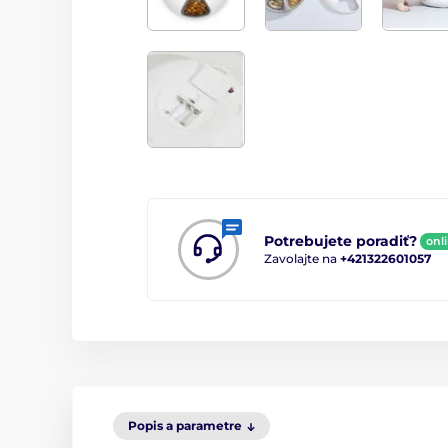
Potrebujete poradiť?
onl
Zavolajte na
+421322601057
Popis a parametre