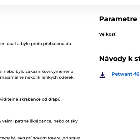
Parametre
Veľkosť
zen obal a bylo proto přebaleno do
Návody k s
ně, nebo bylo zákazníkovi vyměněno
Petwant-f6
 maximálně několik lehkých oděrek.
 viditelné škrábance od drápů.
m velmi patrné škrábance, nebo otisky
rovnaká, ako pri novom tovare, pri stave