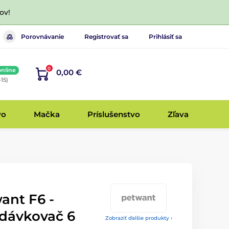
ov!
Porovnávanie
Registrovať sa
Prihlásiť sa
0
online
0,00 €
-15)
vo
Mačka
Príslušenstvo
Zľava
ant F6 -
dávkovač 6
Zobraziť ďalšie produkty ›