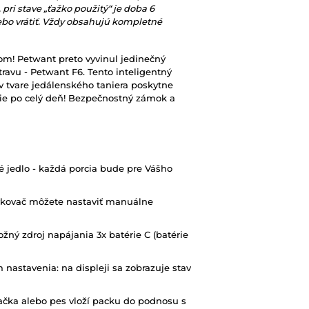
pri stave „ťažko použitý“ je doba 6
ebo vrátiť. Vždy obsahujú kompletné
m! Petwant preto vyvinul jedinečný
ravu - Petwant F6. Tento inteligentný
 tvare jedálenského taniera poskytne
e po celý deň! Bezpečnostný zámok a
 jedlo - každá porcia bude pre Vášho
kovač môžete nastaviť manuálne
ožný zdroj napájania 3x batérie C (batérie
nastavenia: na displeji sa zobrazuje stav
čka alebo pes vloží packu do podnosu s