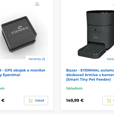
Varianty (1)
Varia
 - GPS obojok a monitor
Bazar - EYENIMAL automa
ty Eyenimal
dávkovač krmiva s kame
(Smart Tiny Pet Feeder)
om
Skladom
9 €
149,99 €
Detail