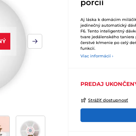
porcií
Aj láska k domácim miláči
jedinečný automatický dá
F6. Tento inteligentný dá
tvare jedálenského tanie
NÝ
čerstvé kŕmenie po celý d
funkcií.
Viac informácií ›
PREDAJ UKONČEN
Strážiť dostupnosť