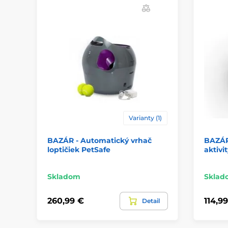
Varianty (1)
BAZÁR - Automatický vrhač
BAZÁR
loptičiek PetSafe
aktivi
Skladom
Sklad
260,99 €
114,9
Detail