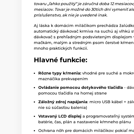
tovaru „ľahko použitý“ je záručná doba 12 mesiacov, 
mesiacov. Tovar je možné do 30tich dní vymeniť al
príslušenstvo, ak nie je uvedené inak.
Aj láska k domácim miláčikom prechádza žalúdko
automatický dávkovač krmiva na suchú aj vlhkú st
dávkovač s prehľadným podsvieteným displejom v
mačkám, malým a stredným psom čerstvé kŕmeni
mnoho praktických funkcií.
Hlavné funkcie:
Rôzne typy kŕmenia:
vhodné pre suché a mokré
maznáčika prekvapením
Ovládanie pomocou dotykového tlačidla
- dáv
pomocou tlačidla na hornej strane
Záložný zdroj napájania
: micro USB kábel + zál
nie sú súčasťou balenia)
Vstavaný LCD displej
a programovateľný systém 
batérie, čas, plán a nastavenie kŕmneho plánu
Ochrana nôh pre domácich miláčikov: pokiaľ ma