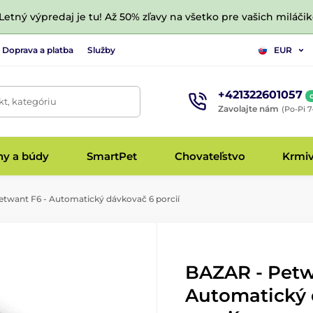
 Letný výpredaj je tu! Až 50% zľavy na všetko pre vašich miláčik
Doprava a platba
Služby
EUR
+421322601057
t, kategóriu
Zavolajte nám
(Po-Pi 7
hy a búdy
SmartPet
Chovateľstvo
Krmi
twant F6 - Automatický dávkovač 6 porcií
BAZAR - Petw
Automatický 