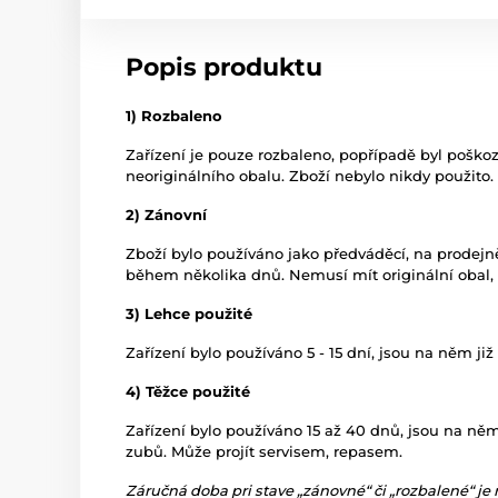
Popis produktu
1) Rozbaleno
Zařízení je pouze rozbaleno, popřípadě byl poško
neoriginálního obalu. Zboží nebylo nikdy použito.
2) Zánovní
Zboží bylo používáno jako předváděcí, na prodej
během několika dnů. Nemusí mít originální obal,
3) Lehce použité
Zařízení bylo používáno 5 - 15 dní, jsou na něm již
4) Těžce použité
Zařízení bylo používáno 15 až 40 dnů, jsou na ně
zubů. Může projít servisem, repasem.
Záručná doba pri stave „zánovné“ či „rozbalené“ je 