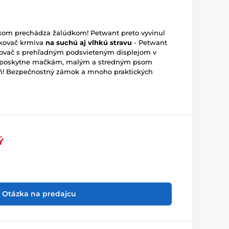
kom prechádza žalúdkom! Petwant preto vyvinul
vkovač krmiva
na suchú aj vlhkú stravu
- Petwant
vkovač s prehľadným podsvieteným displejom v
ra poskytne mačkám, malým a stredným psom
eň! Bezpečnostný zámok a mnoho praktických
Ý
Otázka na predajcu