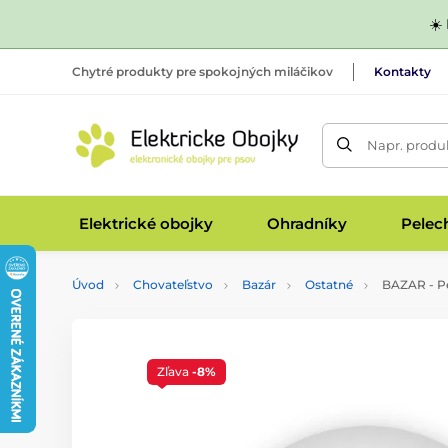
☀️
Chytré produkty pre spokojných miláčikov
Kontakty
Napr. produk
Elektrické obojky
Ohradníky
Pelec
Úvod
Chovateľstvo
Bazár
Ostatné
BAZAR - Pe
Zľava
-8%