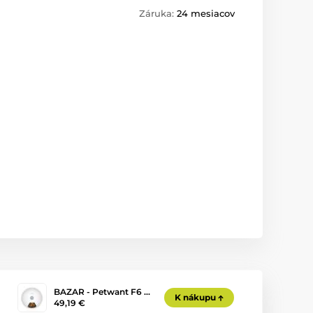
Záruka:
24 mesiacov
BAZAR - Petwant F6 …
K nákupu
49,19 €