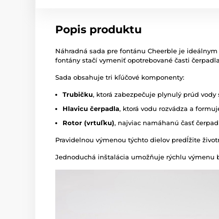
Popis produktu
Náhradná sada pre fontánu Cheerble je ideálnym r
fontány stačí vymeniť opotrebované časti čerpadla
Sada obsahuje tri kľúčové komponenty:
Trubičku
, ktorá zabezpečuje plynulý prúd vod
Hlavicu čerpadla
, ktorá vodu rozvádza a formuje
Rotor (vrtuľku)
, najviac namáhanú časť čerpad
Pravidelnou výmenou týchto dielov predĺžite životno
Jednoduchá inštalácia umožňuje rýchlu výmenu b