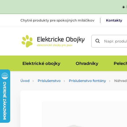
☀️
Chytré produkty pre spokojných miláčikov
Kontakty
Napr. produk
Elektrické obojky
Ohradníky
Pelec
Úvod
Príslušenstvo
Príslušenstvo fontány
Náhradn