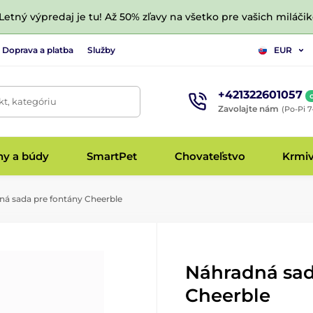
 Letný výpredaj je tu! Až 50% zľavy na všetko pre vašich miláčik
Doprava a platba
Služby
EUR
+421322601057
t, kategóriu
Zavolajte nám
(Po-Pi 7
hy a búdy
SmartPet
Chovateľstvo
Krmi
á sada pre fontány Cheerble
Náhradná sad
Cheerble