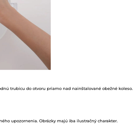
dnú trubicu do otvoru priamo nad nainštalované obežné koleso.
ného upozornenia. Obrázky majú iba ilustračný charakter.