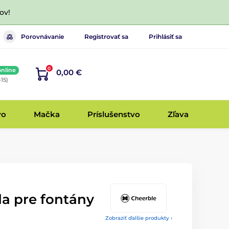
ov!
Porovnávanie
Registrovať sa
Prihlásiť sa
0
online
0,00 €
-15)
vo
Mačka
Príslušenstvo
Zľava
a pre fontány
Zobraziť ďalšie produkty ›