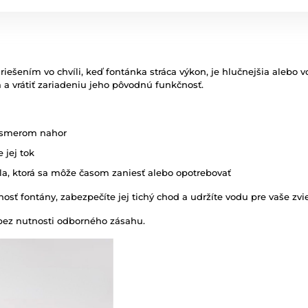
iešením vo chvíli, keď fontánka stráca výkon, je hlučnejšia alebo
 a vrátiť zariadeniu jeho pôvodnú funkčnosť.
y smerom nahor
 jej tok
la, ktorá sa môže časom zaniesť alebo opotrebovať
sť fontány, zabezpečíte jej tichý chod a udržíte vodu pre vaše zvier
ez nutnosti odborného zásahu.