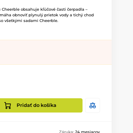
Cheerble obsahuje kľúčové časti čerpadla –
Pomáha obnoviť plynulý prietok vody a tichý chod
so všetkými sadami Cheerble.
Pridať do košíka
Záruka:
24 mesiacov