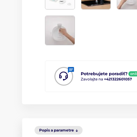
Potrebujete poradiť?
onl
Zavolajte na
+421322601057
Popis a parametre