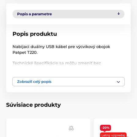
Popis a parametre
Popis produktu
Nabíjací duálny USB kábel pre výcvikový obojok
Patpet T220.
Technické špecifikácie sa môžu zmeniť bez
predchádzajúceho upozornenia. Obrázky majú len
ilustračný charakter.
Zobraziť celý popis
Produkt je zaradený v kategóriách
Súvisiace produkty
Príslušenstvo výcvikové obojky
Nabíjačky
-20%
Letný výpredaj