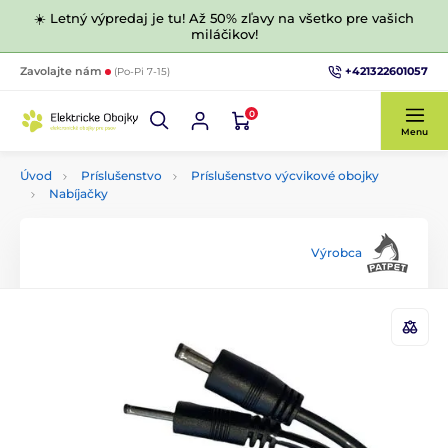
☀️ Letný výpredaj je tu! Až 50% zľavy na všetko pre vašich
miláčikov!
+421322601057
Zavolajte nám
(Po-Pi 7-15)
0
Menu
Úvod
Príslušenstvo
Príslušenstvo výcvikové obojky
Nabíjačky
Výrobca