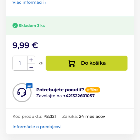
Viac informácií ›
Skladom 3 ks
9,99 €
Do košíka
ks
Potrebujete poradiť?
offline
Zavolajte na
+421322601057
Kód produktu:
P52121
Záruka:
24 mesiacov
Informácie o predajcovi