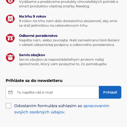
Vyrábame a predávame produkty chovateľských potrieb a
smart produktov vlastnej značky Reedog.
Na trhu 9 rokov
9 rokov na trhu nám dalo dostatočnú skúsenosť, aby sme
sa stali jednotkou na celosvetovom trhu.
Odborné poradenstvo
Napíšte nám, alebo zavolajte. Naši zamestnanci boli školení
v oblasti zákazníckej podpory a odborného poradenstva.
Servis obojkov
Servis obojkov je nepostrádateľným prvkom našej
spoločnosti, ktorý vám poskytne to, čo potrebujete.
Prihláste sa do newsletteru
Tu napíšte váš e-mail
Prihlásiť
Odoslaním formulára súhlasím so
spracovaním
svojich osobných údajov
.