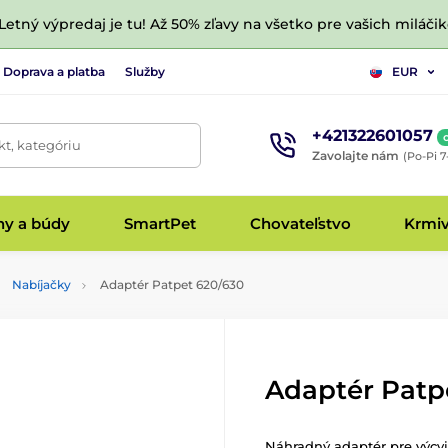
 Letný výpredaj je tu! Až 50% zľavy na všetko pre vašich miláčik
Doprava a platba
Služby
EUR
+421322601057
t, kategóriu
Zavolajte nám
(Po-Pi 7
hy a búdy
SmartPet
Chovateľstvo
Krmi
Nabíjačky
Adaptér Patpet 620/630
Adaptér Patp
Náhradný adaptér pre výcvi