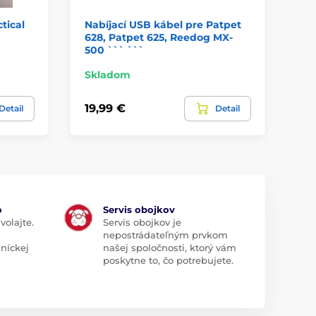
tical
Nabíjací USB kábel pre Patpet
Re
628, Patpet 625, Reedog MX-
na
500 ``` ```
Skladom
Sk
19,99 €
7,
Detail
Detail
o
Servis obojkov
volajte.
Servis obojkov je
nepostrádateľným prvkom
zníckej
našej spoločnosti, ktorý vám
poskytne to, čo potrebujete.