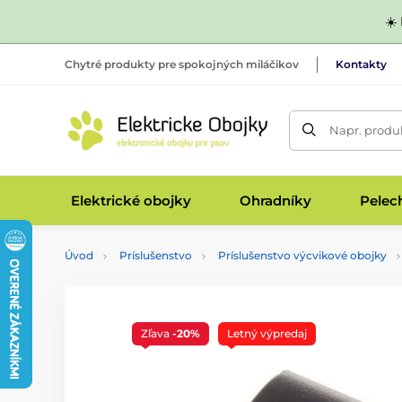
☀️
Chytré produkty pre spokojných miláčikov
Kontakty
Napr. produk
Elektrické obojky
Ohradníky
Pelec
Úvod
Príslušenstvo
Príslušenstvo výcvikové obojky
Zľava
-20%
Letný výpredaj