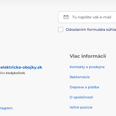
Tu napíšte váš e-mail
Odoslaním formulára súhl
Viac informácií
elektricke-obojky.sk
Kontakty a prodejna
íšte
kedykoľvek
Reklamácie
Doprava a platba
O společnosti
Voľné pozície
stagram