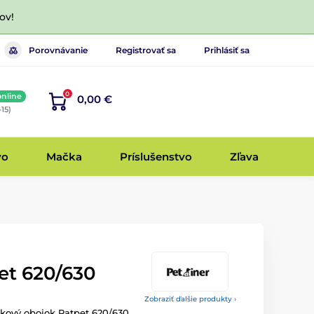
ov!
Porovnávanie
Registrovať sa
Prihlásiť sa
0
online
0,00 €
-15)
vo
Mačka
Príslušenstvo
Zľava
et 620/630
Zobraziť ďalšie produkty ›
kový obojok Patpet 620/630.