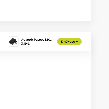
Adaptér Patpet 620…
K nákupu
3,19 €