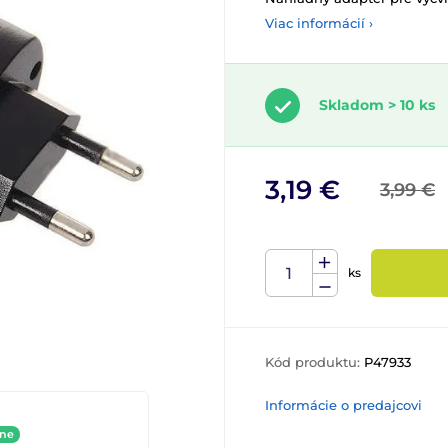
Viac informácií ›
Skladom > 10 ks
3,19 €
3,99 €
ks
Kód produktu:
P47933
Informácie o predajcovi
ine