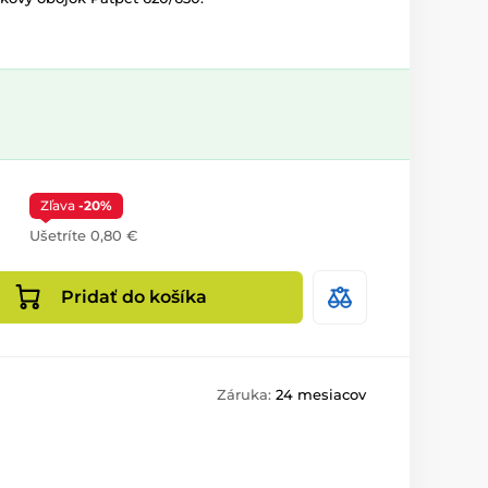
Zľava
-20%
Ušetríte 0,80 €
Pridať do košíka
Záruka:
24 mesiacov