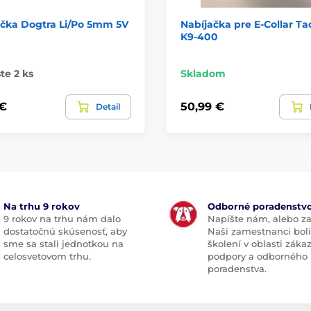
ačka Dogtra Li/Po 5mm 5V
Nabíjačka pre E-Collar Tac
K9-400
te 2 ks
Skladom
 €
50,99 €
Detail
Na trhu 9 rokov
Odborné poradenstv
9 rokov na trhu nám dalo
Napíšte nám, alebo za
dostatočnú skúsenosť, aby
Naši zamestnanci boli
sme sa stali jednotkou na
školení v oblasti záka
celosvetovom trhu.
podpory a odborného
poradenstva.