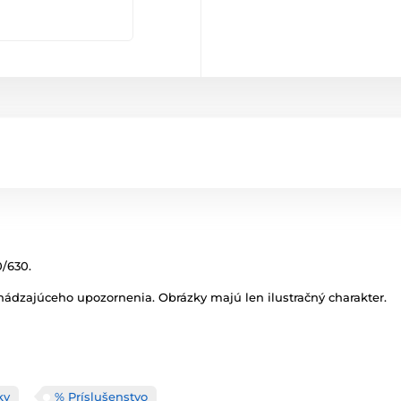
0/630.
ádzajúceho upozornenia. Obrázky majú len ilustračný charakter.
ky
% Príslušenstvo