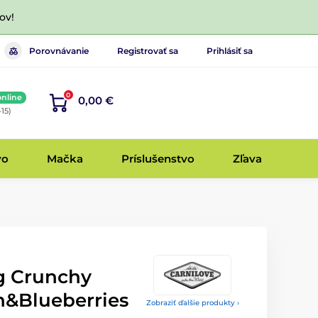
ov!
Porovnávanie
Registrovať sa
Prihlásiť sa
0
online
0,00 €
-15)
vo
Mačka
Príslušenstvo
Zľava
g Crunchy
&Blueberries
Zobraziť ďalšie produkty ›