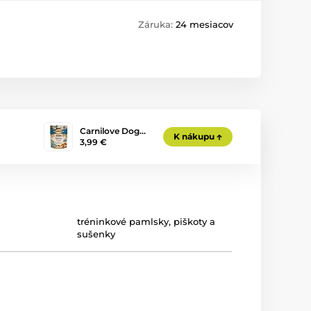
Záruka:
24 mesiacov
Carnilove Dog…
K nákupu
3,99 €
tréninkové pamlsky
,
piškoty a
sušenky