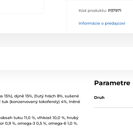
Kód produktu:
P37971
Informácie o predajcovi
Parametre
s 15%), dýně 15%, žlutý hrách 8%, sušené
Druh
í tuk (konzervovaný tokoferoly) 4%, lněné
bsah tuku 11,0 %, vlhkost 10,0 %, hrubý
sfor 0,9 %, omega-3 0,5 %, omega-6 1,0 %.