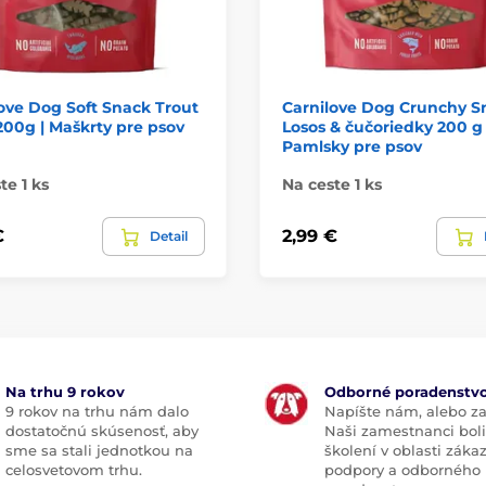
ove Dog Soft Snack Trout
Carnilove Dog Crunchy S
 200g | Maškrty pre psov
Losos & čučoriedky 200 g 
Pamlsky pre psov
te 1 ks
Na ceste 1 ks
€
2,99 €
Detail
Na trhu 9 rokov
Odborné poradenstv
9 rokov na trhu nám dalo
Napíšte nám, alebo za
dostatočnú skúsenosť, aby
Naši zamestnanci boli
sme sa stali jednotkou na
školení v oblasti záka
celosvetovom trhu.
podpory a odborného