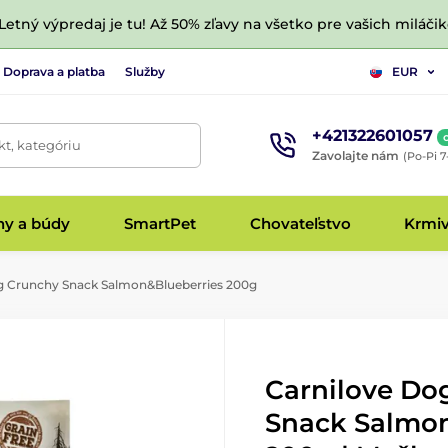
 Letný výpredaj je tu! Až 50% zľavy na všetko pre vašich miláčik
Doprava a platba
Služby
EUR
+421322601057
t, kategóriu
Zavolajte nám
(Po-Pi 7
hy a búdy
SmartPet
Chovateľstvo
Krmi
g Crunchy Snack Salmon&Blueberries 200g
Carnilove Do
Snack Salmon