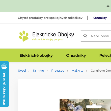
☀️
Chytré produkty pre spokojných miláčikov
Kontakty
Napr. produk
Elektrické obojky
Ohradníky
Pelec
Úvod
Krmivo
Pre psov
Maškrty
Carnilove Do