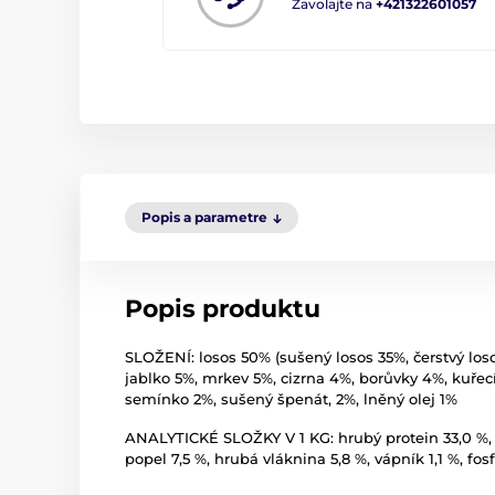
Zavolajte na
+421322601057
Popis a parametre
Popis produktu
SLOŽENÍ: losos 50% (sušený losos 35%, čerstvý loso
jablko 5%, mrkev 5%, cizrna 4%, borůvky 4%, kuřec
semínko 2%, sušený špenát, 2%, lněný olej 1%
ANALYTICKÉ SLOŽKY V 1 KG: hrubý protein 33,0 %, o
popel 7,5 %, hrubá vláknina 5,8 %, vápník 1,1 %, fo