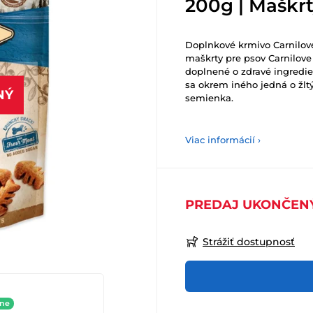
200g | Maškrt
Doplnkové krmivo Carnilove
maškrty pre psov Carnilove
doplnené o zdravé ingredie
sa okrem iného jedná o žltý
NÝ
semienka.
Viac informácií ›
PREDAJ UKONČEN
Strážiť dostupnosť
ine