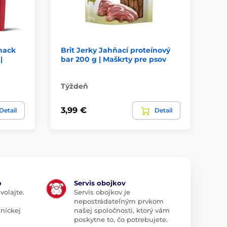
nack
Brit Jerky Jahňací proteínový
Br
|
bar 200 g | Maškrty pre psov
Mo
pr
Týždeň
Tý
3,99 €
3,
Detail
Detail
o
Servis obojkov
volajte.
Servis obojkov je
nepostrádateľným prvkom
zníckej
našej spoločnosti, ktorý vám
poskytne to, čo potrebujete.