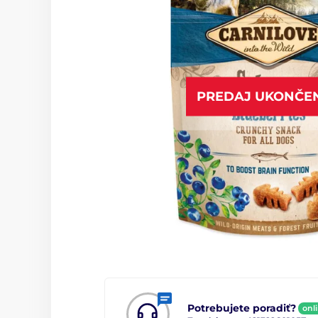
PREDAJ UKONČE
Potrebujete poradiť?
onl