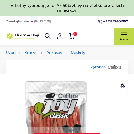
☀️ Letný výpredaj je tu! Až 50% zľavy na všetko pre vašich
miláčikov!
+421322601057
Zavolajte nám
(Po-Pi 7-15)
0
Menu
Úvod
Krmivo
Pre psov
Maškrty
Výrobca