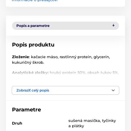
Popis a parametre
Popis produktu
Zloženie
: kačacie mäso, rastlinný proteín, glycerín,
kukuričný škrob.
Analytické zložky:
hrubý proteín 50%, obsah tukov 5%,
hrubá vláknina 3%, hrubý popol 5%, vlhkosť 20%.
Zobraziť celý popis
Parametre
sušená masíčka
,
tyčinky
Druh
a plátky