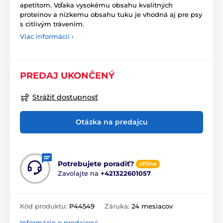
apetítom. Vďaka vysokému obsahu kvalitných
proteínov a nízkemu obsahu tuku je vhodná aj pre psy
s citlivým trávením.
Viac informácií ›
PREDAJ UKONČENÝ
Strážiť dostupnosť
Otázka na predajcu
Potrebujete poradiť?
offline
Zavolajte na
+421322601057
Kód produktu:
P44549
Záruka:
24 mesiacov
Informácie o predajcovi