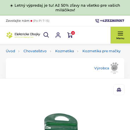
☀️ Letný výpredaj je tu! Až 50% zľavy na všetko pre vašich
miláčikov!
+421322601057
Zavolajte nám
(Po-Pi 7-15)
0
Menu
Úvod
Chovateľstvo
Kozmetika
Kozmetika pre mačky
Výrobca