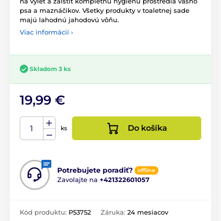
na výlet a zaistiť kompletnú hygienu prostredia vášho
psa a maznáčikov. Všetky produkty v toaletnej sade
majú lahodnú jahodovú vôňu.
Viac informácií ›
Skladom 3 ks
19,99 €
Do košíka
ks
Potrebujete poradiť?
offline
Zavolajte na
+421322601057
Kód produktu:
P53752
Záruka:
24 mesiacov