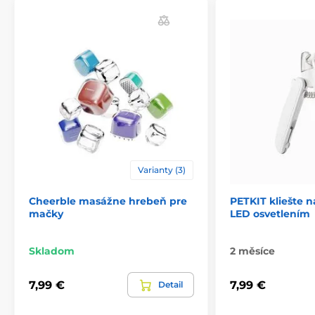
Pěnový šampon pro kočky proti hmyzu, 60 ml
Odstraňovač zápachu v okolí, 60 ml
Technické špecifikácie sa môžu zmeniť bez
predchádzajúceho upozornenia. Obrázky majú len
ilustračný charakter.
Produkt je zaradený v kategóriách
Chovateľstvo
Kozmetika
Varianty (3)
Kozmetika pre mačky
Cheerble masážne hrebeň pre
PETKIT kliešte n
Starostlivosť o kožu a srsť
Šampóny
mačky
LED osvetlením
Kondicionéry
Parfémy
Skladom
2 měsíce
Starostlivosť o oči a uši
Labky a pazúriky
Odpudzovače a čističe
Mačka
7,99 €
7,99 €
Detail