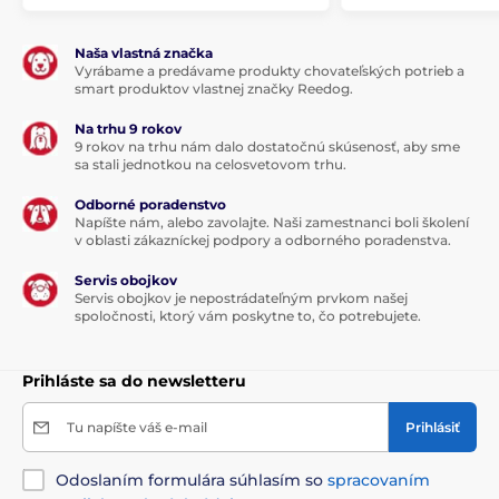
Naša vlastná značka
Vyrábame a predávame produkty chovateľských potrieb a
smart produktov vlastnej značky Reedog.
Na trhu 9 rokov
9 rokov na trhu nám dalo dostatočnú skúsenosť, aby sme
sa stali jednotkou na celosvetovom trhu.
Odborné poradenstvo
Napíšte nám, alebo zavolajte. Naši zamestnanci boli školení
v oblasti zákazníckej podpory a odborného poradenstva.
Servis obojkov
Servis obojkov je nepostrádateľným prvkom našej
spoločnosti, ktorý vám poskytne to, čo potrebujete.
Prihláste sa do newsletteru
Tu napíšte váš e-mail
Prihlásiť
Odoslaním formulára súhlasím so
spracovaním