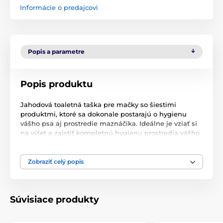
Informácie o predajcovi
Popis a parametre
Popis produktu
Jahodová toaletná taška pre mačky so šiestimi
produktmi, ktoré sa dokonale postarajú o hygienu
vášho psa aj prostredie maznáčika. Ideálne je vziať si
na výlet a zaistiť kompletnú hygienu prostredia vášho
psa a maznáčikov. Všetky produkty v toaletnej sade
majú lahodnú jahodovú vôňu.
Zobraziť celý popis
Jemný šampon pro kočky, 60 ml
Fresh parfém pro kočky, 60 ml
Súvisiace produkty
Gel na tlapky pro psy a kočky, 60 ml
Zklidňující sprej pro kočky, 60 ml