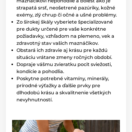
maznáčikovi nepohodlie a bolesť ako je
strapatá srsť, neošetrené pazúriky, kožné
exémy, zlý chrup či očné a ušné problémy.
Zo širokej škály vyberiete špecializované
pre dukty určené pre vaše konkrétne
požiadavky, vzhľadom na plemeno, vek a
zdravotný stav vašich maznáčikov.
Obstará ich zdravie aj krásu pre každú
situáciu vrátane zmeny ročných období.
Technické špecifikácie sa môžu zmeniť bez
predchádzajúceho upozornenia. Obrázky majú len
Dopraje vášmu zvieratku pocit sviežosti,
ilustračný charakter.
kondície a pohodlia.
Poskytne potrebné vitamíny, minerály,
prírodné výťažky a ďalšie prvky pre
Produkt je zaradený v kategóriách
dlhodobú krásu a skvalitnenie všetkých
nevyhnutností.
Kozmetika
Pre psov
Starostlivosť o kožu a srsť
Kefy a hrebene
Kozmetika pre mačky