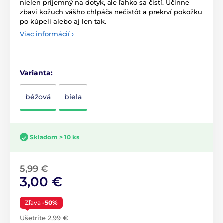
nielen príjemný na dotyk, ale ľahko sa čistí. Účinne
zbaví kožuch vášho chlpáča nečistôt a prekrví pokožku
po kúpeli alebo aj len tak.
Viac informácií ›
Varianta:
béžová
biela
Skladom > 10 ks
5,99 €
3,00 €
Zľava
-50%
Ušetríte 2,99 €