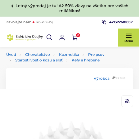
☀️ Letný výpredaj je tu! Až 50% zľavy na všetko pre vašich
miláčikov!
+421322601057
Zavolajte nám
(Po-Pi 7-15)
0
Menu
Úvod
Chovateľstvo
Kozmetika
Pre psov
Starostlivosť o kožu a srsť
Kefy a hrebene
Výrobca