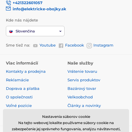
+421322601057
info@elektricke-obojky.sk
Kde nás nájdete
Slovenčina
Sme tiež na:
Youtube
Facebook
Instagram
Viac informácií
Naše služby
Kontakty a prodejna
Vrátenie tovaru
Reklamácie
Servis produktov
Doprava a platba
Bazárový tovar
O společnosti
Velkoobchod
Voľné pozície
Články a novinky
Obchodné podmienky
Hodnotenia a recenzie
Nastavenia súborov cookie
Na tejto webovej lokalite používame súbory cookie na
zabezpečenie jej správneho fungovania, analýzu návštevnosti,