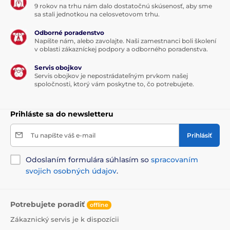
9 rokov na trhu nám dalo dostatočnú skúsenosť, aby sme
sa stali jednotkou na celosvetovom trhu.
Odborné poradenstvo
Napíšte nám, alebo zavolajte. Naši zamestnanci boli školení
v oblasti zákazníckej podpory a odborného poradenstva.
Servis obojkov
Servis obojkov je nepostrádateľným prvkom našej
spoločnosti, ktorý vám poskytne to, čo potrebujete.
Prihláste sa do newsletteru
Tu napíšte váš e-mail
Prihlásiť
Odoslaním formulára súhlasím so
spracovaním
svojich osobných údajov
.
Potrebujete poradiť
offline
Zákaznický servis je k dispozícii