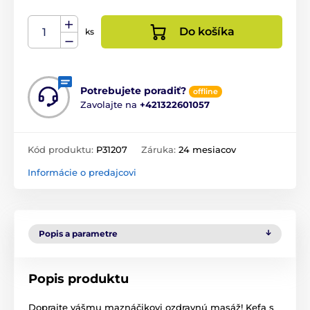
Do košíka
ks
Potrebujete poradiť?
offline
Zavolajte na
+421322601057
Kód produktu:
P31207
Záruka:
24 mesiacov
Informácie o predajcovi
Popis a parametre
Popis produktu
Doprajte vášmu maznáčikovi ozdravnú masáž! Kefa s