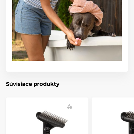
Starostlivosť o kožu a srsť
Kartáče a hřebeny pro kočky
Mačka
% Chovateľstvo
% Kozmetika a starostlivosť
Súvisiace produkty