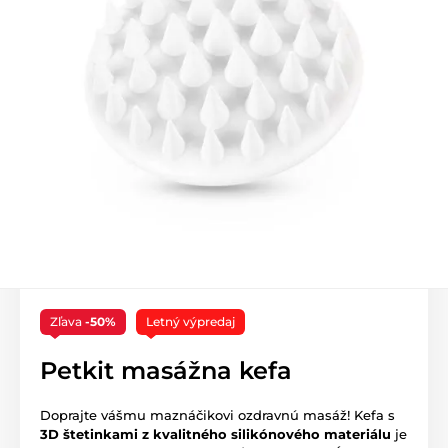
Zľava
-50%
Letný výpredaj
Petkit masážna kefa
Doprajte vášmu maznáčikovi ozdravnú masáž! Kefa s
3D štetinkami z kvalitného silikónového materiálu
je