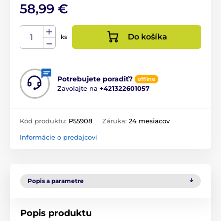
58,99 €
Do košíka
ks
Potrebujete poradiť?
offline
Zavolajte na
+421322601057
Kód produktu:
P55908
Záruka:
24 mesiacov
Informácie o predajcovi
Popis a parametre
Popis produktu