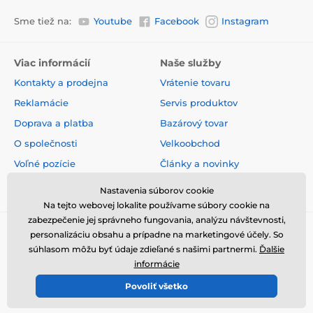
Sme tiež na:
Youtube
Facebook
Instagram
Viac informácií
Naše služby
Kontakty a prodejna
Vrátenie tovaru
Reklamácie
Servis produktov
Doprava a platba
Bazárový tovar
O společnosti
Velkoobchod
Voľné pozície
Články a novinky
Obchodné podmienky
Hodnotenia a recenzie
Nastavenia súborov cookie
Na tejto webovej lokalite používame súbory cookie na
zabezpečenie jej správneho fungovania, analýzu návštevnosti,
personalizáciu obsahu a prípadne na marketingové účely. So
súhlasom môžu byť údaje zdieľané s našimi partnermi.
Ďalšie
informácie
Povoliť všetko
© 2026 www.elektricke-obojky.sk ⦁ E-shop vytvorila
SIMPLIA.cz