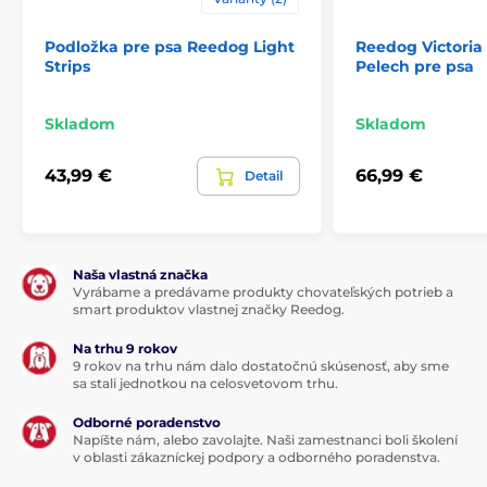
lôžko a búda v jednom
Podložka pre psa Reedog Light
Reedog Victoria
jedinečný dizajn
Strips
Pelech pre psa
Certifikát OEKO-TEX
Skladom
Skladom
Nevýhody
43,99 €
66,99 €
Detail
žiadne
Naša vlastná značka
Obsah balenia
Vyrábame a predávame produkty chovateľských potrieb a
smart produktov vlastnej značky Reedog.
Iglu pre mačky Reedog
Na trhu 9 rokov
9 rokov na trhu nám dalo dostatočnú skúsenosť, aby sme
Technické špecifikácie sa môžu zmeniť bez
sa stali jednotkou na celosvetovom trhu.
predchádzajúceho upozornenia. Obrázky majú len
ilustračný charakter.
Odborné poradenstvo
Napíšte nám, alebo zavolajte. Naši zamestnanci boli školení
v oblasti zákazníckej podpory a odborného poradenstva.
Produkt je zaradený v kategóriách