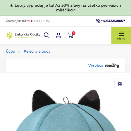
☀️ Letný výpredaj je tu! Až 50% zľavy na všetko pre vašich
miláčikov!
+421322601057
Zavolajte nám
(Po-Pi 7-15)
0
Menu
Úvod
Pelechy a búdy
Výrobca