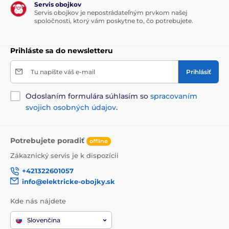
Servis obojkov
Servis obojkov je nepostrádateľným prvkom našej
Pelechy a búdy
Iglu
Pre mačky
spoločnosti, ktorý vám poskytne to, čo potrebujete.
Pelechy
Prihláste sa do newsletteru
Tu napíšte váš e-mail
Prihlásiť
Odoslaním formulára súhlasím so
spracovaním
svojich osobných údajov
.
Potrebujete poradiť
offline
Zákaznický servis je k dispozícii
+421322601057
info@elektricke-obojky.sk
Kde nás nájdete
Slovenčina