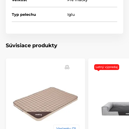
chráni pred vlhkosťou.
Tento domček na hranie je ideálny na relaxáciu,
Typ pelechu
Iglu
spánok a zábavu. Doprajte svojej mačke pohodlné a
útulné miesto, kde sa bude cítiť ako doma.
Súvisiace produkty
Letný výpredaj
Veľkosť si môžete vybrať podľa tabuľky: (*Naše postele
Reedog sú ručne šité, takže veľkosť sa môže mierne
líšiť, ale nie viac ako 2 - 4 cm.)
Výhody
Kvalitný a odolný materiál
Varianty (2)