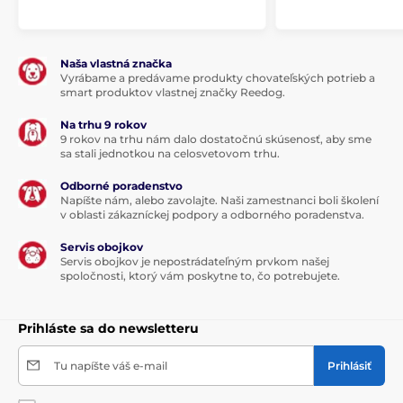
Produkt je zaradený v kategóriách
Pelechy a búdy
Iglu
Pre malé psy
Naša vlastná značka
Pre mačky
Pelechy
Vyrábame a predávame produkty chovateľských potrieb a
smart produktov vlastnej značky Reedog.
Na trhu 9 rokov
9 rokov na trhu nám dalo dostatočnú skúsenosť, aby sme
sa stali jednotkou na celosvetovom trhu.
Odborné poradenstvo
Napíšte nám, alebo zavolajte. Naši zamestnanci boli školení
v oblasti zákazníckej podpory a odborného poradenstva.
Servis obojkov
Servis obojkov je nepostrádateľným prvkom našej
spoločnosti, ktorý vám poskytne to, čo potrebujete.
Prihláste sa do newsletteru
Tu napíšte váš e-mail
Prihlásiť