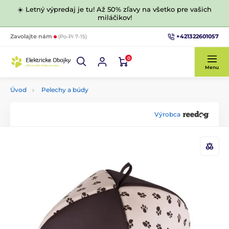
☀️ Letný výpredaj je tu! Až 50% zľavy na všetko pre vašich
miláčikov!
+421322601057
Zavolajte nám
(Po-Pi 7-15)
0
Menu
Úvod
Pelechy a búdy
Výrobca