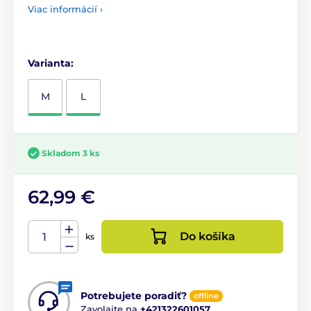
Viac informácií ›
Varianta:
M
L
Skladom 3 ks
62,99 €
Do košíka
ks
Potrebujete poradiť?
offline
Zavolajte na
+421322601057