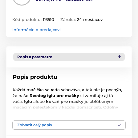
Kód produktu:
P3510
Záruka:
24 mesiacov
Informácie o predajcovi
Popis a parametre
Popis produktu
Každá mačička sa rada schováva, a tak nie je pochýb,
že naše
Reedog iglu pre mačky
si zamiluje aj tá
vaša.
Iglu
alebo
kukaň pre mačky
je obľúbeným
máčacím peleštekom v každej domácnosti. Odolný
materiál v spojení s príjemnou a mäkkou matracov,
ktorú ukrýva tento peleštek, sa zapáči vám, ale
predovšetkým aj vašej mačičke.
Zobraziť celý popis