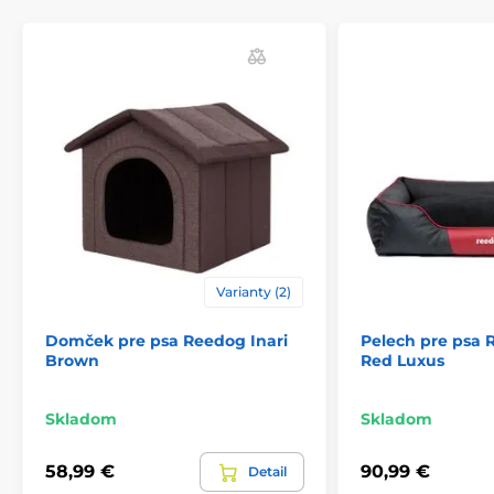
Iglu pre mačky môžete vyberať z niekoľkých variant a
veľkostí. (*Naše pelechy Reedog sú ručne šité, a tak sa
môže stať, že veľkosť sa bude mierne líšiť, maximálne
však o 2 - 4 cm.) Môžete prať v práčke pri 30° (režim
ručné pranie).
Varianty (2)
Domček pre psa Reedog Inari
Pelech pre psa 
Brown
Red Luxus
Technické špecifikácie sa môžu zmeniť bez
predchádzajúceho upozornenia. Obrázky majú len
Skladom
Skladom
ilustračný charakter.
58,99 €
90,99 €
Detail