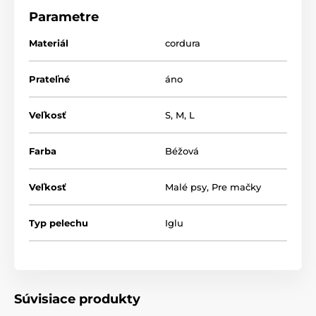
Parametre
Materiál
cordura
Prateľné
áno
Veľkosť
S
,
M
,
L
Vnútrajšok pelešteku je vystlaný príjemnou a
Farba
Béžová
teplou matracov pre ešte lepší spánok vašej mačičky.
Veľkosť
Malé psy
,
Pre mačky
Typ pelechu
Iglu
Súvisiace produkty