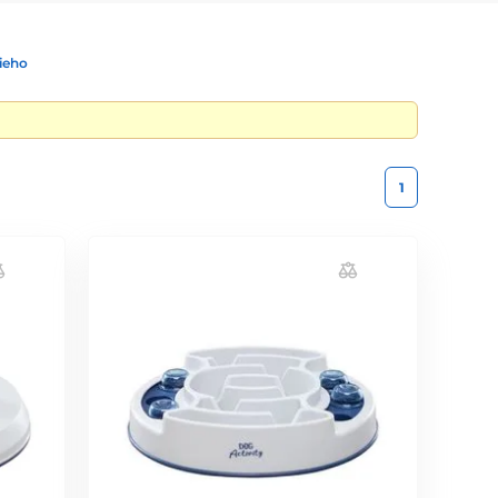
ieho
1