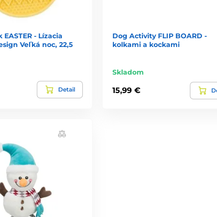
k EASTER - Lízacia
Dog Activity FLIP BOARD -
sign Veľká noc, 22,5
kolkami a kockami
Skladom
Detail
15,99 €
De