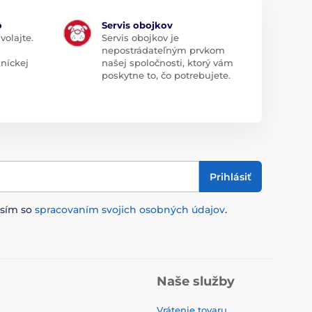
o
Servis obojkov
volajte.
Servis obojkov je
nepostrádateľným prvkom
zníckej
našej spoločnosti, ktorý vám
poskytne to, čo potrebujete.
Prihlásiť
asím so
spracovaním svojich osobných údajov
.
Naše služby
Vrátenie tovaru