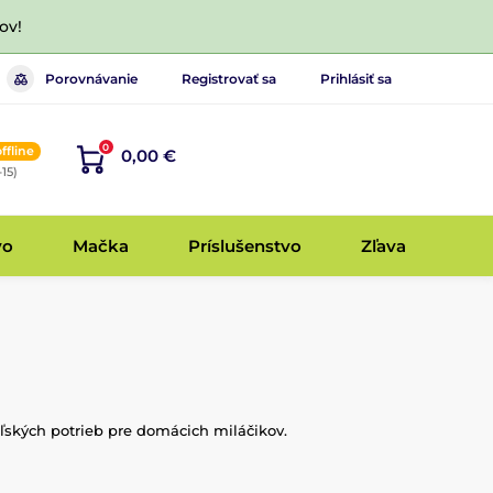
ov!
Porovnávanie
Registrovať sa
Prihlásiť sa
0
offline
0,00 €
-15)
vo
Mačka
Príslušenstvo
Zľava
ľských potrieb pre domácich miláčikov.