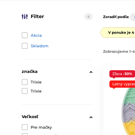
Filter
4
Zoradiť podľa:
V ponuke je 4
Akcia
Skladom
Zobrazujeme 1-4
značka
Zľava
-30%
Trixie
Letný výpre
Trixie
Veľkosť
Pre mačky