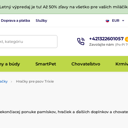
 Letný výpredaj je tu! Až 50% zľavy na všetko pre vašich miláčik
Doprava a platba
Služby
EUR
+421322601057
t, kategóriu
Zavolajte nám
(Po-Pi 7
hy a búdy
SmartPet
Chovateľstvo
Krmi
načky
Hračky pre psov Trixie
ekončiacej ponuke pamlskov, hračiek a ďalších doplnkov a chovate