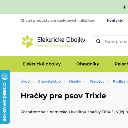
☀️
Chytré produkty pre spokojných miláčikov
Kontakty
Napr. produk
Elektrické obojky
Ohradníky
Pelec
Úvod
Chovateľstvo
Hračky
Pre psov
Podľa z
Hračky pre psov Trixie
Zoznámte sa s nemeckou kvalitou značky TRIXIE. V jej n