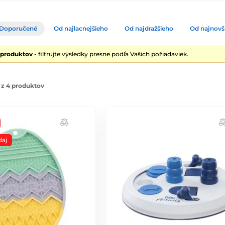
Doporučené
Od najlacnejšieho
Od najdražšieho
Od najnovš
 produktov
- filtrujte výsledky presne podľa Vašich požiadaviek.
 z 4 produktov
daj