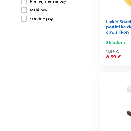
Pre nejmenšie psy
Malé psy
Stredné psy
Lick'n'Snac
podložka de
cm, silikón
Skladom
11,99 €
8,39 €