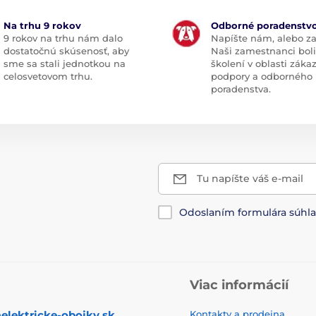
Na trhu 9 rokov
Odborné poradenstv
9 rokov na trhu nám dalo
Napíšte nám, alebo za
dostatočnú skúsenosť, aby
Naši zamestnanci boli
sme sa stali jednotkou na
školení v oblasti záka
celosvetovom trhu.
podpory a odborného
poradenstva.
Tu napíšte váš e-mail
Odoslaním formulára súhl
Viac informácií
elektricke-obojky.sk
Kontakty a prodejna