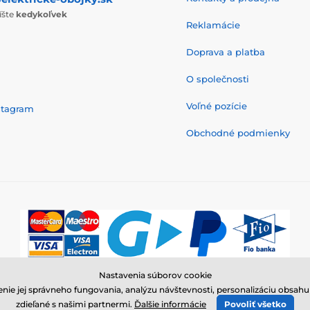
íšte
kedykoľvek
Reklamácie
Doprava a platba
O společnosti
Voľné pozície
stagram
Obchodné podmienky
Nastavenia súborov cookie
© 2026 www.elektricke-obojky.sk ⦁ E-shop vytvorila
SIMPLIA.cz
nie jej správneho fungovania, analýzu návštevnosti, personalizáciu obsa
zdieľané s našimi partnermi.
Ďalšie informácie
Povoliť všetko