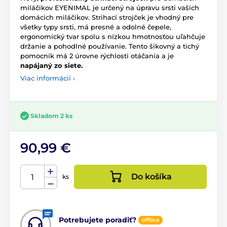
miláčikov EYENIMAL je určený na úpravu srsti vašich
domácich miláčikov. Strihací strojček je vhodný pre
všetky typy srsti, má presné a odolné čepele,
ergonomický tvar spolu s nízkou hmotnosťou uľahčuje
držanie a pohodlné používanie. Tento šikovný a tichý
pomocník má 2 úrovne rýchlosti otáčania a je
napájaný zo siete.
Viac informácií ›
Skladom 2 ks
90,99 €
Do košíka
ks
Potrebujete poradiť?
offline