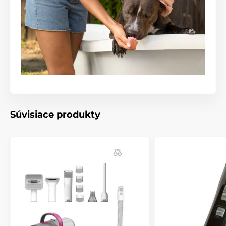
Produkt je zaradený v kategóriách
Chovateľstvo
Kozmetika
Pre psov
Starostlivosť o kožu a srsť
Holiace strojčeky
Kozmetika pre mačky
Starostlivosť o kožu a srsť
Strojky na kočky
Mačka
Súvisiace produkty