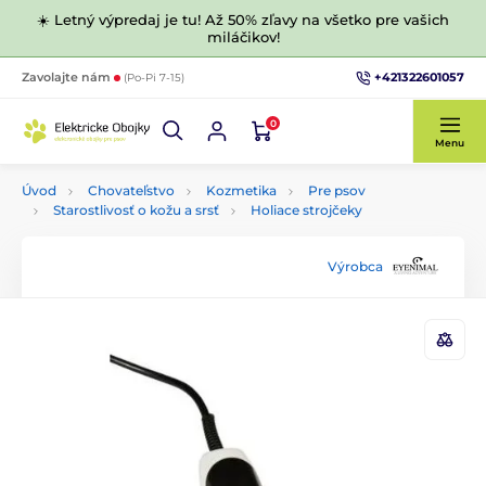
☀️ Letný výpredaj je tu! Až 50% zľavy na všetko pre vašich
miláčikov!
+421322601057
Zavolajte nám
(Po-Pi 7-15)
0
Menu
Úvod
Chovateľstvo
Kozmetika
Pre psov
Starostlivosť o kožu a srsť
Holiace strojčeky
Výrobca