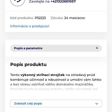
Zavolajte na
+421322601057
Kód produktu:
P52223
Záruka:
24 mesiacov
Informácie o predajcovi
Popis a parametre
Popis produktu
Tento
výkonný strihací strojček
na striedavý prúd
kombinuje účinnosť a robustnosť a umožní vám ľahko
a bez stresu ostrihať vášho domáceho maznáčika.
Strojček funguje naozaj potichu, takže nevystraší ani
citlivejšie zvieratá. Disponuje ergonomickým tvarom
na pohodlné používanie. Spoločne so zastrihávačom
obdržíte náhradnú čepeľ, 4 samostatné nadstavce
Zobraziť celý popis
prázdnu fľaštičku a čistiacu kefku.