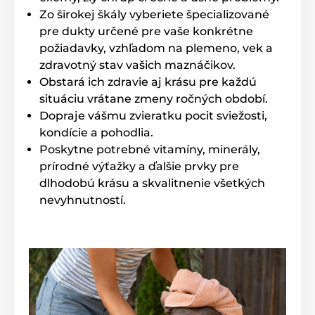
Ergonomický tvar
Zo širokej škály vyberiete špecializované
Tichá prevádzka
pre dukty určené pre vaše konkrétne
požiadavky, vzhľadom na plemeno, vek a
Nevýhody
zdravotný stav vašich maznáčikov.
žiadne
Obstará ich zdravie aj krásu pre každú
situáciu vrátane zmeny ročných období.
Obsah balení
Dopraje vášmu zvieratku pocit sviežosti,
EYENIMAL strihací strojček
kondície a pohodlia.
Poskytne potrebné vitamíny, minerály,
Náhradná čepeľ
prírodné výťažky a ďalšie prvky pre
4x nástavec
dlhodobú krásu a skvalitnenie všetkých
Prázdna fľaštička
nevyhnutností.
Čistiaca kefka
Návod
Technické špecifikácie sa môžu zmeniť bez
predchádzajúceho upozornenia. Obrázky majú len
ilustračný charakter.