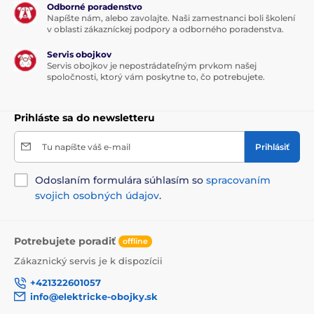
Odborné poradenstvo
Napíšte nám, alebo zavolajte. Naši zamestnanci boli školení
v oblasti zákazníckej podpory a odborného poradenstva.
Servis obojkov
Servis obojkov je nepostrádateľným prvkom našej
spoločnosti, ktorý vám poskytne to, čo potrebujete.
Prihláste sa do newsletteru
Tu napíšte váš e-mail
Prihlásiť
Odoslaním formulára súhlasím so
spracovaním
svojich osobných údajov
.
Potrebujete poradiť
offline
Zákaznický servis je k dispozícii
+421322601057
info@elektricke-obojky.sk