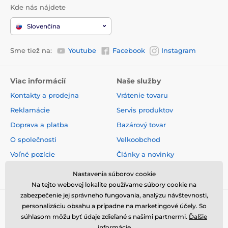
Kde nás nájdete
Slovenčina
Sme tiež na:
Youtube
Facebook
Instagram
Viac informácií
Naše služby
Kontakty a prodejna
Vrátenie tovaru
Reklamácie
Servis produktov
Doprava a platba
Bazárový tovar
O společnosti
Velkoobchod
Voľné pozície
Články a novinky
Obchodné podmienky
Hodnotenia a recenzie
Nastavenia súborov cookie
Na tejto webovej lokalite používame súbory cookie na
zabezpečenie jej správneho fungovania, analýzu návštevnosti,
personalizáciu obsahu a prípadne na marketingové účely. So
súhlasom môžu byť údaje zdieľané s našimi partnermi.
Ďalšie
informácie