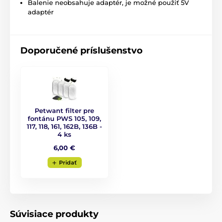
Balenie neobsahuje adaptér, je možné použiť 5V
adaptér
Doporučené príslušenstvo
Petwant filter pre
fontánu PWS 105, 109,
117, 118, 161, 162B, 136B -
4 ks
6,00 €
Pridať
Súvisiace produkty