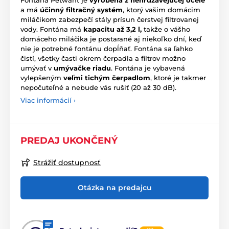
a má
účinný filtračný systém
, ktorý vašim domácim
miláčikom zabezpečí stály prísun čerstvej filtrovanej
vody. Fontána má
kapacitu až 3,2 l,
takže o vášho
domáceho miláčika je postarané aj niekoľko dní, keď
nie je potrebné fontánu dopĺňať. Fontána sa ľahko
čistí, všetky časti okrem čerpadla a filtrov možno
umývať v
umývačke riadu
. Fontána je vybavená
vylepšeným
veľmi tichým čerpadlom
, ktoré je takmer
nepočuteľné a nebude vás rušiť (20 až 30 dB).
Viac informácií ›
PREDAJ UKONČENÝ
Strážiť dostupnosť
Otázka na predajcu