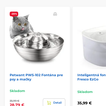
-20%
Petwant PWS-102 Fontána pre
Inteligentná fo
psy a mačky
Fresco EzGo
Skladom
Skladom
35,99 €
Detail
35,99 €
28,79 €