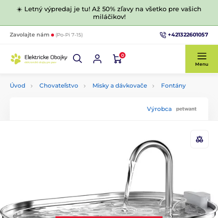
☀️ Letný výpredaj je tu! Až 50% zľavy na všetko pre vašich
miláčikov!
+421322601057
Zavolajte nám
(Po-Pi 7-15)
0
Menu
Úvod
Chovateľstvo
Misky a dávkovače
Fontány
Výrobca