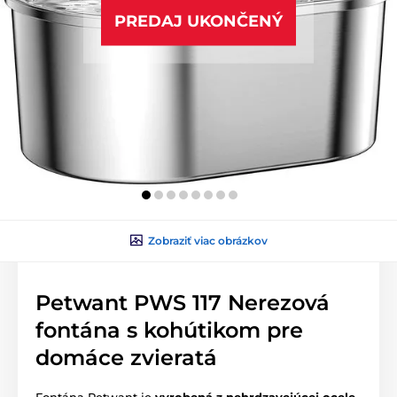
PREDAJ UKONČENÝ
Zobraziť viac obrázkov
Petwant PWS 117 Nerezová
fontána s kohútikom pre
domáce zvieratá
Fontána Petwant je
vyrobená z nehrdzavejúcej ocele