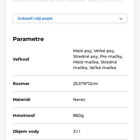
domácich zvierat veľkým lákadlom. Preto si zamilujú
túto fontánku s kohútikom z
nehrdzavejúcej ocele
,
vďaka ktorému
tečie čistá, filtrovaná voda
. Kohútik sa
Zobraziť celý popis
dá tiež ľahko odobrať. Prívod čistej vody chráni vašich
domácich miláčikov pred ochoreniami močových ciest
a obličiek. Nerezová oceľ, z ktorej je fontánka
vyrobená, prirodzene zabraňuje šíreniu baktérií. Ak
Parametre
nahradíte obyčajnú misku na vodu touto štýlovou a
funkčnou fontánou, urobíte radosť každej mačke
Malé psy
,
Veľké psy
,
alebo menšiemu psovi.
Stredné psy
,
Pre mačky
,
Veľkosť
Malá mačka
,
Stredná
mačka
,
Veľká mačka
Rozmer
25.5*19*12cm
Materiál
Nerez
Hmotnosť
860g
Objem vody
3.1 l