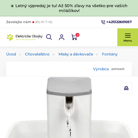
☀️ Letný výpredaj je tu! Až 50% zľavy na všetko pre vašich
miláčikov!
+421322601057
Zavolajte nám
(Po-Pi 7-15)
0
Menu
Úvod
Chovateľstvo
Misky a dávkovače
Fontány
Výrobca