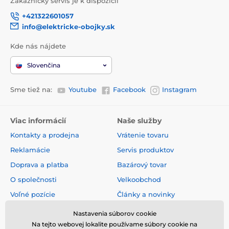
Zákaznický servis je k dispozícii
+421322601057
info@elektricke-obojky.sk
Kde nás nájdete
Slovenčina
Sme tiež na:
Youtube
Facebook
Instagram
Viac informácií
Naše služby
Kontakty a prodejna
Vrátenie tovaru
Reklamácie
Servis produktov
Doprava a platba
Bazárový tovar
O společnosti
Velkoobchod
Voľné pozície
Články a novinky
Obchodné podmienky
Hodnotenia a recenzie
Nastavenia súborov cookie
Na tejto webovej lokalite používame súbory cookie na