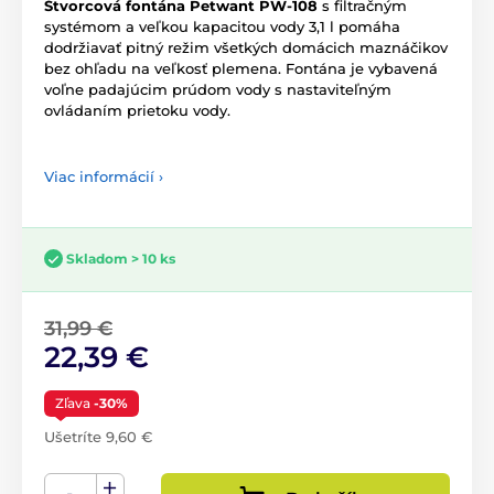
Štvorcová fontána Petwant PW-108
s filtračným
systémom a veľkou kapacitou vody 3,1 l pomáha
dodržiavať pitný režim všetkých domácich maznáčikov
bez ohľadu na veľkosť plemena. Fontána je vybavená
voľne padajúcim prúdom vody s nastaviteľným
ovládaním prietoku vody.
Viac informácií ›
Skladom > 10 ks
31,99 €
22,39 €
Zľava
-30%
Ušetríte 9,60 €