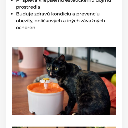
Prispieva k lepšiemu estetickému dojmu
prostredia
Buduje zdravú kondíciu a prevenciu
obezity, obličkových a iných závažných
ochorení