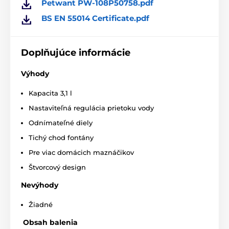
Petwant PW-108P50758.pdf
BS EN 55014 Certificate.pdf
Doplňujúce informácie
Technické špecifikácie sa môžu zmeniť bez
Výhody
predchádzajúceho upozornenia. Obrázky majú len
ilustračný charakter.
Kapacita 3,1 l
Nastaviteľná regulácia prietoku vody
Odnímateľné diely
Produkt je zaradený v kategóriách
Tichý chod fontány
Fontány
Plastové
Mačka
Pre viac domácich maznáčikov
Štvorcový design
Nevýhody
Žiadné
Obsah balenia