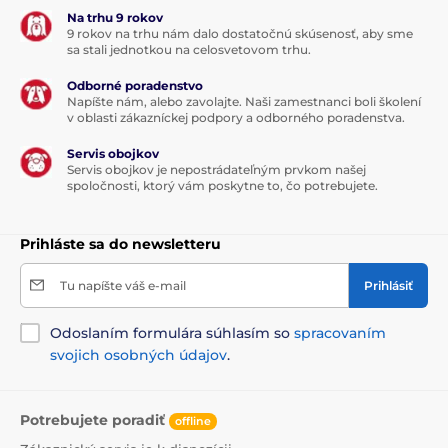
Na trhu 9 rokov
9 rokov na trhu nám dalo dostatočnú skúsenosť, aby sme
sa stali jednotkou na celosvetovom trhu.
Odborné poradenstvo
Napíšte nám, alebo zavolajte. Naši zamestnanci boli školení
v oblasti zákazníckej podpory a odborného poradenstva.
Servis obojkov
Servis obojkov je nepostrádateľným prvkom našej
spoločnosti, ktorý vám poskytne to, čo potrebujete.
Prihláste sa do newsletteru
Tu napíšte váš e-mail
Prihlásiť
Odoslaním formulára súhlasím so
spracovaním
svojich osobných údajov
.
Potrebujete poradiť
offline