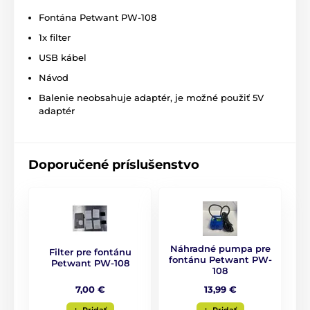
Fontána Petwant PW-108
1x filter
USB kábel
Návod
Balenie neobsahuje adaptér, je možné použiť 5V
adaptér
Doporučené príslušenstvo
Náhradné pumpa pre
Filter pre fontánu
fontánu Petwant PW-
Petwant PW-108
108
7,00 €
13,99 €
Pridať
Pridať