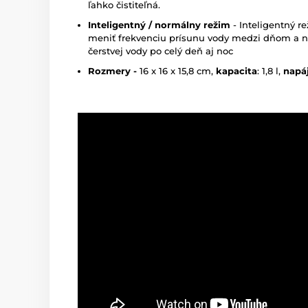
ľahko čistiteľná.
Inteligentný / normálny režim
- Inteligentný r
meniť frekvenciu prísunu vody medzi dňom a n
čerstvej vody po celý deň aj noc
Rozmery -
16 x 16 x 15,8 cm,
kapacita
: 1,8 l,
napá