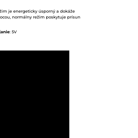
ežim je energeticky úsporný a dokáže
ocou, normálny režim poskytuje prísun
janie
: 5V