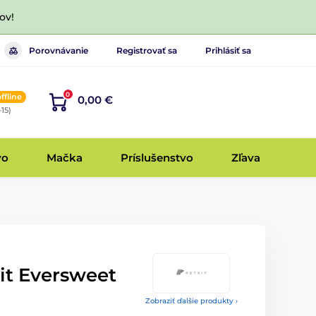
ov!
Porovnávanie
Registrovať sa
Prihlásiť sa
0
offline
0,00 €
-15)
vo
Mačka
Príslušenstvo
Zľava
it Eversweet
Zobraziť ďalšie produkty ›