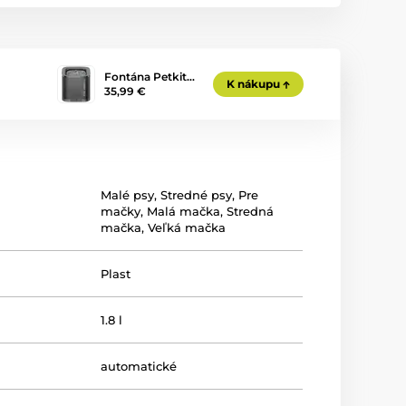
Fontána Petkit…
K nákupu
35,99 €
Malé psy
,
Stredné psy
,
Pre
mačky
,
Malá mačka
,
Stredná
mačka
,
Veľká mačka
Plast
1.8 l
automatické