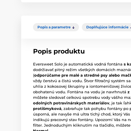
Popis a parametre
Doplňujúce informácie
Popis produktu
Eversweet Solo je automatická vodná fontána
s ka
dodržiavať pitný režim všetkých domácich mazná
(
odporúčame pre malé a stredné psy alebo mač
vždy čerstvú a čistú vodu. Štvor filtračný systém s
uhlia z kokosovej škrupiny a iontomeničovej živic
obohatenú vodu. Fontána na vodu je navrhnutá
z
môžete sledovať celkovú spotrebu vody vášho maz
odolných potravinárskych materiálov
, je tak ľah
protišmyková
, zabraňuje tak pohybu fontány po p
úsporná, ale navyše má ultra tichý chod, ktorý Vás
indikujú pracovný stav fontány. Upozorní Vás na 
filter. Jednoduchým kliknutím na tlačidlo, môžet
Normal.