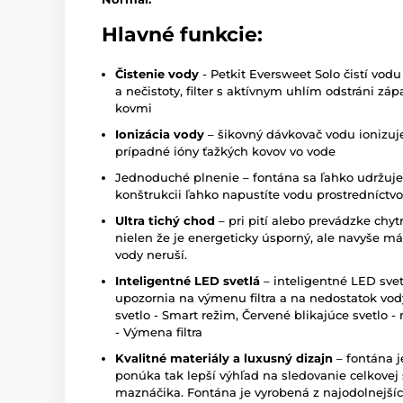
Hlavné funkcie:
Čistenie vody
- Petkit Eversweet Solo čistí vod
a nečistoty, filter s aktívnym uhlím odstráni záp
kovmi
Ionizácia vody
– šikovný dávkovač vodu ionizuj
prípadné ióny ťažkých kovov vo vode
Jednoduché plnenie – fontána sa ľahko udržuje
konštrukcii ľahko napustíte vodu prostredníctvo
Ultra tichý chod
– pri pití alebo prevádzke chy
nielen že je energeticky úsporný, ale navyše má ul
vody neruší.
Inteligentné LED svetlá
– inteligentné LED sve
upozornia na výmenu filtra a na nedostatok vod
svetlo - Smart režim, Červené blikajúce svetlo -
- Výmena filtra
Kvalitné materiály a luxusný dizajn
– fontána j
ponúka tak lepší výhľad na sledovanie celkove
maznáčika. Fontána je vyrobená z najodolnejšíc