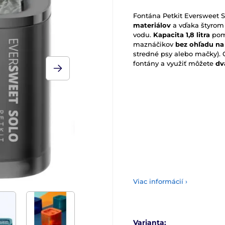
Fontána Petkit Eversweet S
materiálov
a vďaka štyrom 
vodu.
Kapacita 1,8 litra
pomá
maznáčikov
bez ohľadu na
stredné psy alebo mačky).
fontány a využiť môžete
dv
Viac informácií ›
Varianta: