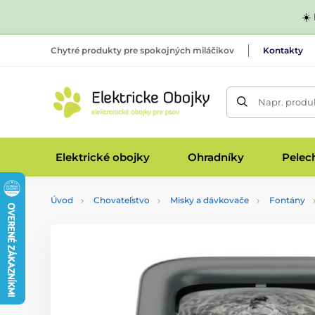
☀️
Chytré produkty pre spokojných miláčikov
Kontakty
Napr. produk
Elektrické obojky
Ohradníky
Pelec
Úvod
Chovateľstvo
Misky a dávkovače
Fontány