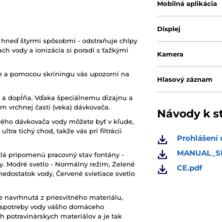
Mobilná aplikácia
Displej
u hneď štyrmi spôsobmi - odstraňuje chlpy
ach vody a ionizácia si poradí s ťažkými
Kamera
e a pomocou skríningu vás upozorní na
Hlasový záznam
 a dopĺňa. Vďaka špeciálnemu dizajnu a
m vrchnej časti (veka) dávkovača.
Návody k s
trého dávkovača vody môžete byť v kľude,
tra tichý chod, takže vás pri filtrácii
Prohlášení 
MANUAL_SK
tlá pripomenú pracovný stav fontány -
y. Modré svetlo - Normálny režim, Zelené
CE.pdf
 nedostatok vody, Červené svietiace svetlo
e navrhnutá z priesvitného materiálu,
j spotreby vody vášho domáceho
h potravinárskych materiálov a je tak