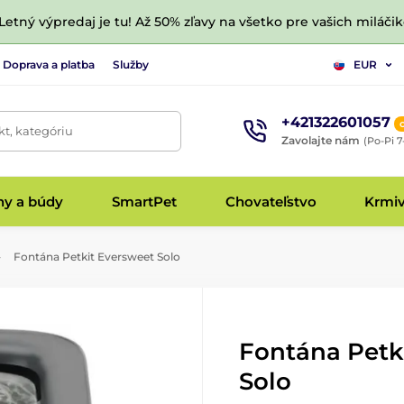
 Letný výpredaj je tu! Až 50% zľavy na všetko pre vašich miláčik
Doprava a platba
Služby
EUR
+421322601057
t, kategóriu
Zavolajte nám
(Po-Pi 7
hy a búdy
SmartPet
Chovateľstvo
Krmi
Fontána Petkit Eversweet Solo
Fontána Petk
Solo