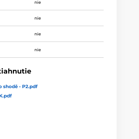
nie
nie
nie
nie
tiahnutie
o shodě - P2.pdf
.pdf