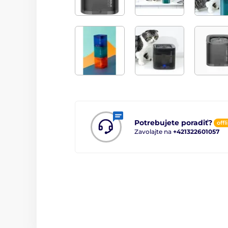
Potrebujete poradiť?
offl
Zavolajte na
+421322601057