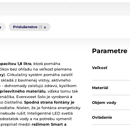
Príslušenstvo
(1)
Parametre
pacitou 1,8 litra
, ktorá pomáha
Veľkosť
čikov bez ohľadu na veľkosť plemena
ky
). Cirkulačný systém pomáha zaistiť
a skladá z bavlnenej vrstvy, aktívneho
e - dohromady zaisťujú zdravú, kyslíkom
Materiál
 priesvitného materiálu
, vďaka tomu tak
náčika. Eversweet Solo je vyrobená
z
ko čistiteľná.
Spodná strana fontány je
Objem vody
odlahe. Nielen, že je fontána energeticky
 nebude rušiť. Inteligentné LED svetlá
Ovládanie
nedostatok vody a na potrebu vymeniť
e prepínať medzi
režimom Smart a