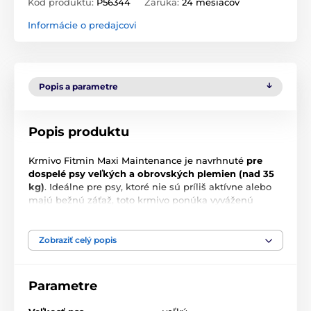
Kód produktu:
P56344
Záruka:
24 mesiacov
Informácie o predajcovi
Popis a parametre
Popis produktu
Krmivo Fitmin Maxi Maintenance je navrhnuté
pre
dospelé psy veľkých a obrovských plemien (nad 35
kg)
. Ideálne pre psy, ktoré nie sú príliš aktívne alebo
majú bežnú záťaž, toto krmivo ponúka vyváženú
stravu pre udržanie optimálnej kondície a zdravie.
Krmivo obsahuje
50 % čerstvého hydinového mäsa
a
Zobraziť celý popis
rybacieho mäsa
, čo zaisťuje vynikajúcu chuť a vysoko
stráviteľné zloženie, ktoré organismus zvieraťa
efektívne využije. Granule sú postavené na
ryži
a
Parametre
kukurici
, čo sú obilniny bez lepku, ktoré sú
hypoalergénne, a tým šetrné k citlivému tráveniu.