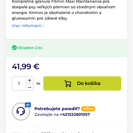
Kompletné granule Fitmin Maxi Maintenance pre
dospelé psy veľkých plemien so stredným obsahom
energie. Krmivo je obohatené o chondroitín a
glukosamín pre zdravé kĺby.
Viac informácií ›
Skladom 2 ks
41,99 €
Do košíka
ks
Potrebujete poradiť?
offline
Zavolajte na
+421322601057