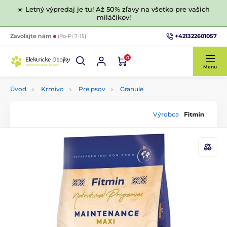
☀️ Letný výpredaj je tu! Až 50% zľavy na všetko pre vašich
miláčikov!
+421322601057
Zavolajte nám
(Po-Pi 7-15)
0
Menu
Úvod
Krmivo
Pre psov
Granule
Výrobca