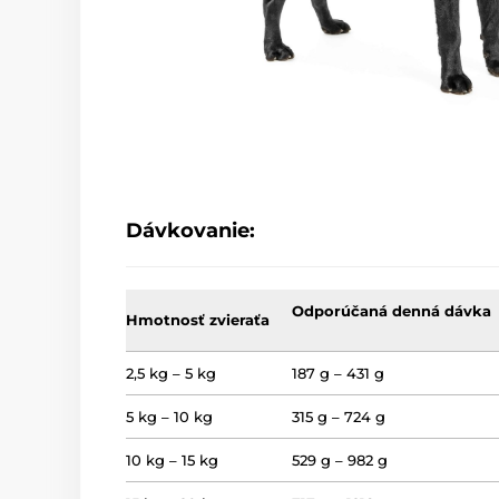
Dávkovanie:
Odporúčaná
denná dávka
Hmotnosť zvieraťa
2,5 kg – 5 kg
187 g – 431 g
5 kg – 10 kg
315 g – 724 g
10 kg – 15 kg
529 g – 982 g