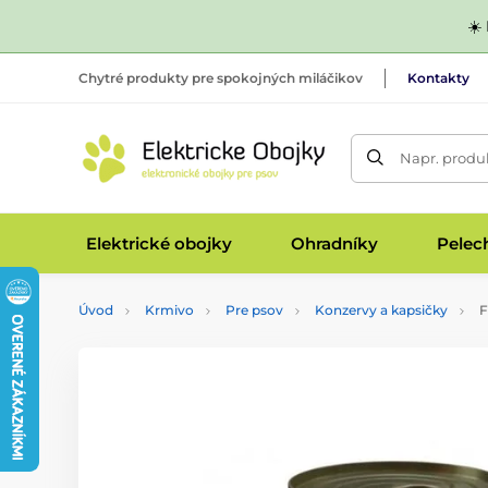
☀️
Chytré produkty pre spokojných miláčikov
Kontakty
Napr. produk
Elektrické obojky
Ohradníky
Pelec
Úvod
Krmivo
Pre psov
Konzervy a kapsičky
F