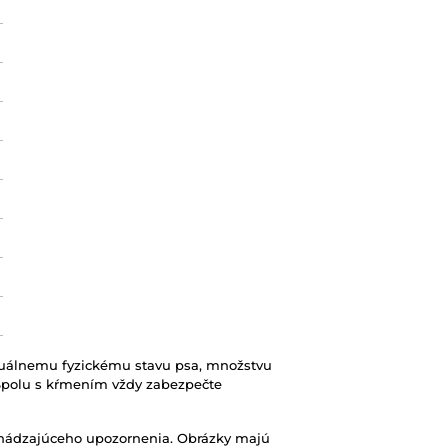
uálnemu fyzickému stavu psa, množstvu
 Spolu s kŕmením vždy zabezpečte
chádzajúceho upozornenia. Obrázky majú