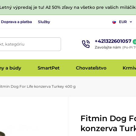
 Letný výpredaj je tu! Až 50% zľavy na všetko pre vašich miláčik
Doprava a platba
Služby
EUR
+421322601057
t, kategóriu
Zavolajte nám
(Po-Pi 7
hy a búdy
SmartPet
Chovateľstvo
Krmi
itmin Dog For Life konzerva Turkey 400 g
Fitmin Dog Fo
konzerva Tur