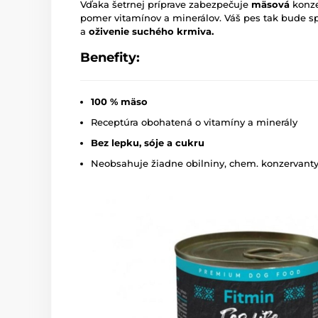
Vďaka šetrnej príprave zabezpečuje
mäsová
konze
pomer vitamínov a minerálov. Váš pes tak bude s
a
oživenie suchého krmiva.
Benefity:
100 % mäso
Receptúra obohatená o vitamíny a minerály
Bez lepku, sóje a cukru
Neobsahuje žiadne obilniny, chem. konzervanty