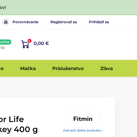
ov!
Porovnávanie
Registrovať sa
Prihlásiť sa
0
online
0,00 €
-15)
vo
Mačka
Príslušenstvo
Zľava
r Life
key 400 g
Zobraziť ďalšie produkty ›