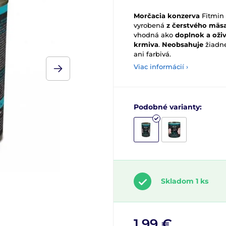
Morčacia konzerva
Fitmin 
vyrobená
z čerstvého mäs
vhodná ako
doplnok a oži
krmiva
.
Neobsahuje
žiadn
ani farbivá.
Viac informácií ›
Podobné varianty:
Skladom 1 ks
1,99 €