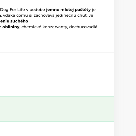
Dog For Life v podobe
jemne mletej paštéty
je
a
, vďaka čomu si zachováva jedinečnú chuť. Je
venie suchého
e
obilniny
, chemické konzervanty, dochucovadlá