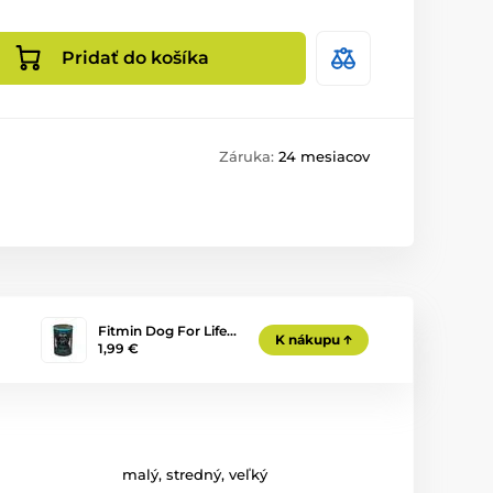
Pridať do košíka
Záruka:
24 mesiacov
Fitmin Dog For Life…
K nákupu
1,99 €
malý
,
stredný
,
veľký