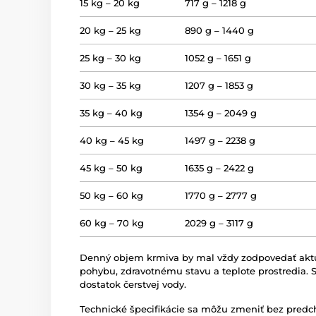
15 kg – 20 kg
717 g – 1218 g
20 kg – 25 kg
890 g – 1440 g
25 kg – 30 kg
1052 g – 1651 g
30 kg – 35 kg
1207 g – 1853 g
35 kg – 40 kg
1354 g – 2049 g
40 kg – 45 kg
1497 g – 2238 g
45 kg – 50 kg
1635 g – 2422 g
50 kg – 60 kg
1770 g – 2777 g
60 kg – 70 kg
2029 g – 3117 g
Denný objem krmiva by mal vždy zodpovedať akt
pohybu, zdravotnému stavu a teplote prostredia.
dostatok čerstvej vody.
Technické špecifikácie sa môžu zmeniť bez pred