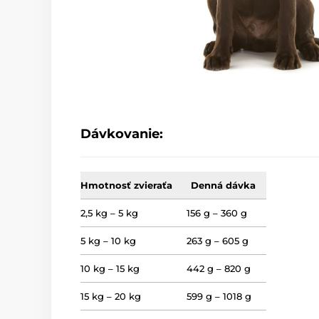
Dávkovanie:
Hmotnosť zvieraťa
Denná dávka
2,5 kg – 5 kg
156 g – 360 g
5 kg – 10 kg
263 g – 605 g
10 kg – 15 kg
442 g – 820 g
15 kg – 20 kg
599 g – 1018 g