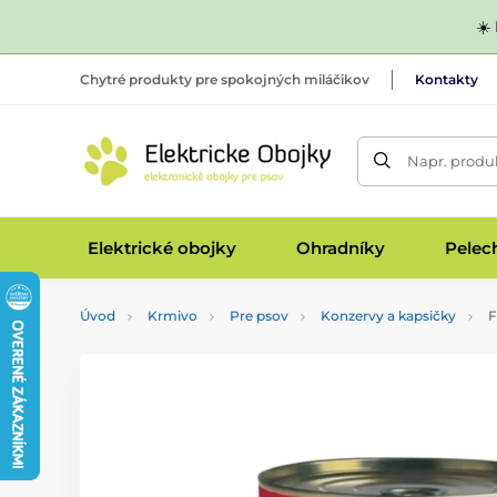
☀️
Chytré produkty pre spokojných miláčikov
Kontakty
Napr. produk
Elektrické obojky
Ohradníky
Pelec
Úvod
Krmivo
Pre psov
Konzervy a kapsičky
F