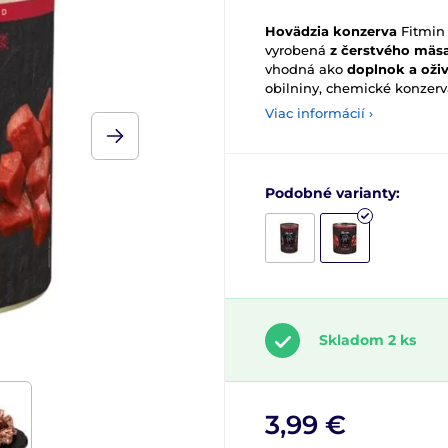
Hovädzia konzerva
Fitmin 
vyrobená
z čerstvého mäs
vhodná ako
doplnok a oži
obilniny, chemické konzerv
Viac informácií ›
Podobné varianty:
Skladom 2 ks
3,99 €