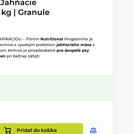
Jahňacie
 kg | Granule
XPIRÁCIOU – Fitmin
Nutritional
Programme je
 krmivo s vysokým podielom
jahňacieho mäsa
s
hom. Krmivo je prispôsobené
pre dospelé psy
ien
pri bežnej záťaži.
Pridať do košíka