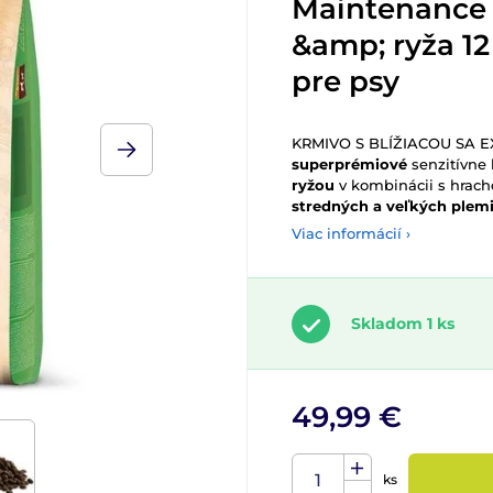
Maintenance 
&amp; ryža 12
pre psy
KRMIVO S BLÍŽIACOU SA E
superprémiové
senzitívne
ryžou
v kombinácii s hrac
stredných a veľkých plem
Viac informácií ›
Skladom 1 ks
49,99 €
ks