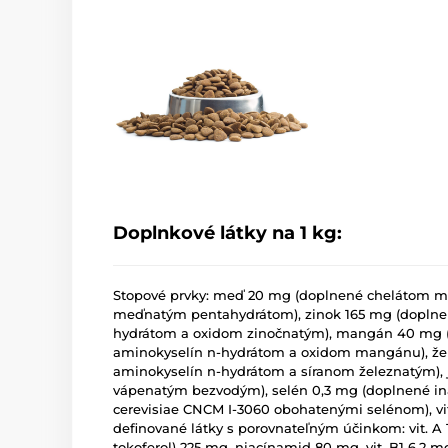
Doplnkové látky na 1 kg:
Stopové prvky: meď 20 mg (doplnené chelátom m
meďnatým pentahydrátom), zinok 165 mg (doplnen
hydrátom a oxidom zinočnatým), mangán 40 mg
aminokyselín n-hydrátom a oxidom mangánu), žel
aminokyselín n-hydrátom a síranom železnatým),
vápenatým bezvodým), selén 0,3 mg (doplnené i
cerevisiae CNCM I-3060 obohatenými selénom), vi
definované látky s porovnateľným účinkom: vit. A 16
tokoferol) 225 mg, niacínamid 80 mg, vit. B1 6,2 mg, 