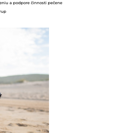
niu a podpore činnosti pečene
rup