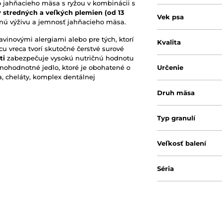
o jahňacieho mäsa s ryžou v kombinácii s
y stredných a veľkých plemien (od 13
Vek psa
itnú výživu a jemnosť jahňacieho mäsa.
avinovými alergiami alebo pre tých, ktorí
Kvalita
 vreca tvorí skutočné čerstvé surové
ti
zabezpečuje vysokú nutričnú hodnotu
lnohodnotné jedlo, ktoré je obohatené o
Určenie
a, cheláty, komplex dentálnej
Druh mäsa
Typ granulí
Veľkosť balení
Séria