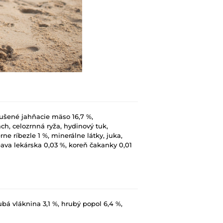
sušené jahňacie mäso 16,7 %,
ach, celozrnná ryža, hydinový tuk,
rne ríbezle 1 %, minerálne látky, juka,
ava lekárska 0,03 %, koreň čakanky 0,01
ubá vláknina 3,1 %, hrubý popol 6,4 %,