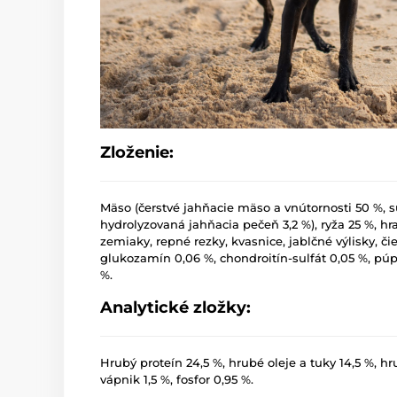
Zloženie:
Mäso (čerstvé jahňacie mäso a vnútornosti 50 %, 
hydrolyzovaná jahňacia pečeň 3,2 %), ryža 25 %, hr
zemiaky, repné rezky, kvasnice, jablčné výlisky, čie
glukozamín 0,06 %, chondroitín-sulfát 0,05 %, púp
%.
Analytické zložky:
Hrubý proteín 24,5 %, hrubé oleje a tuky 14,5 %, hr
vápnik 1,5 %, fosfor 0,95 %.