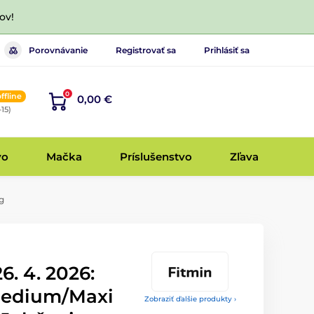
ov!
Porovnávanie
Registrovať sa
Prihlásiť sa
0
offline
0,00 €
-15)
vo
Mačka
Príslušenstvo
Zľava
g
6. 4. 2026:
Medium/Maxi
Zobraziť ďalšie produkty ›