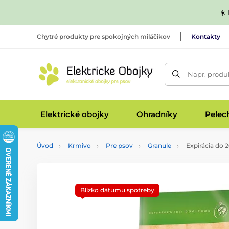
☀️
Chytré produkty pre spokojných miláčikov
Kontakty
Napr. produk
Elektrické obojky
Ohradníky
Pelec
Úvod
Krmivo
Pre psov
Granule
Expirácia do 
Blízko dátumu spotreby