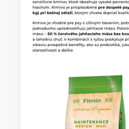
senzitívne krmivo, ktoré obsahuje vysoké percent
hrachom. Krmivo je prispôsobené
pre dospelé ps
kg) pri bežnej záťaži
, ktorým chcete dopriať kval
Krmivo je vhodné pre psy s citlivým trávením, potr
jednoducho uprednostňujú jahňacie mäso. Polovicu
mäso –
50 % čerstvého jahňacieho mäsa bez kos
a lahodnú chuť. V kombinácii s ryžou poskytuje p
zdraviu prospešné benefity, ako sú prebiotiká, juk
starostlivosti a ďalšie.