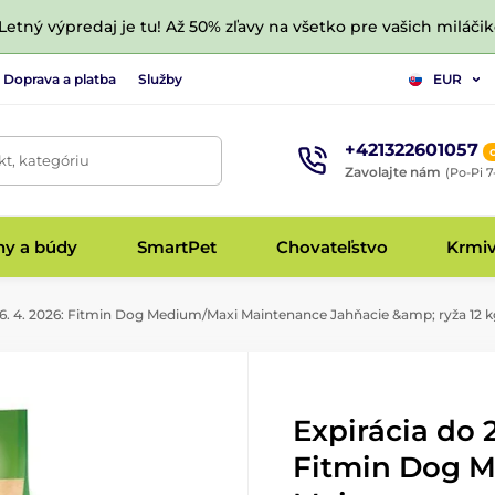
 Letný výpredaj je tu! Až 50% zľavy na všetko pre vašich miláčik
Doprava a platba
Služby
EUR
+421322601057
t, kategóriu
Zavolajte nám
(Po-Pi 7
hy a búdy
SmartPet
Chovateľstvo
Krmi
26. 4. 2026: Fitmin Dog Medium/Maxi Maintenance Jahňacie &amp; ryža 12 k
Expirácia do 2
Fitmin Dog 