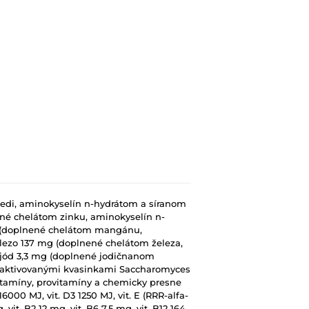
edi, aminokyselín n-hydrátom a síranom
é chelátom zinku, aminokyselín n-
 (doplnené chelátom mangánu,
ezo 137 mg (doplnené chelátom železa,
 jód 3,3 mg (doplnené jodičnanom
naktivovanými kvasinkami Saccharomyces
tamíny, provitamíny a chemicky presne
000 MJ, vit. D3 1250 MJ, vit. E (RRR-alfa-
vit. B2 12 mg, vit. B6 7,5 mg, vit. B12 164