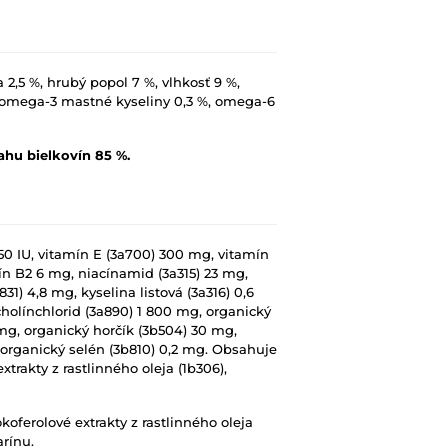
 2,5 %, hrubý popol 7 %, vlhkosť 9 %,
 %, omega-3 mastné kyseliny 0,3 %, omega-6
hu bielkovín 85 %.
650 IU, vitamín E (3a700) 300 mg, vitamín
mín B2 6 mg, niacínamid (3a315) 23 mg,
1) 4,8 mg, kyselina listová (3a316) 0,6
cholínchlorid (3a890) 1 800 mg, organický
mg, organický horčík (3b504) 30 mg,
 organický selén (3b810) 0,2 mg. Obsahuje
trakty z rastlinného oleja (1b306),
koferolové extrakty z rastlinného oleja
arínu.