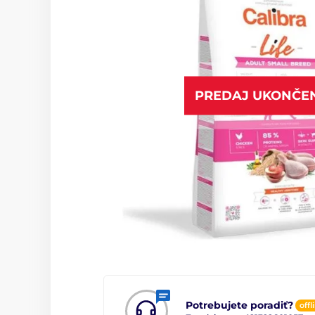
PREDAJ UKONČE
Potrebujete poradiť?
offl