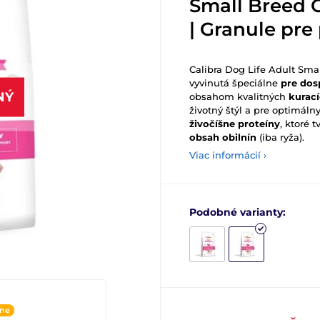
Small Breed C
| Granule pre
Calibra Dog Life Adult Sma
vyvinutá špeciálne
pre dos
NÝ
obsahom kvalitných
kurac
životný štýl a pre optimáln
živočíšne proteíny
, ktoré t
obsah obilnín
(iba ryža).
Viac informácií ›
Podobné varianty:
ine