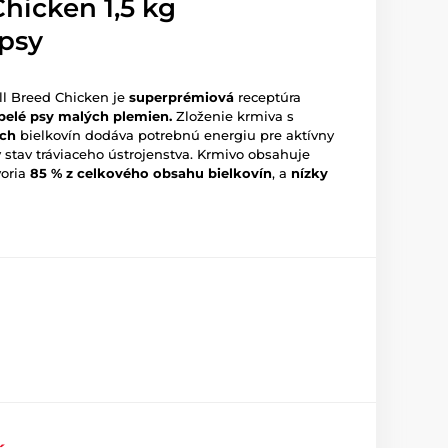
hicken 1,5 kg
 psy
ll Breed Chicken je
superprémiová
receptúra
pelé psy malých plemien.
Zloženie krmiva s
ích
bielkovín dodáva potrebnú energiu pre aktívny
y stav tráviaceho ústrojenstva. Krmivo obsahuje
voria
85 % z celkového obsahu bielkovín
, a
nízky