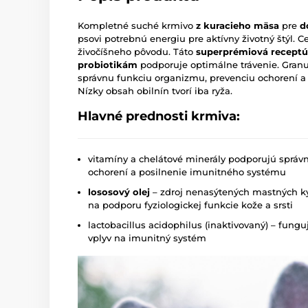
Kompletné suché krmivo
z kuracieho mäsa
pre
d
psovi potrebnú energiu pre aktívny životný štýl. C
živočíšneho pôvodu. Táto
superprémiová receptú
probiotikám
podporuje optimálne trávenie. Gran
správnu funkciu organizmu, prevenciu ochorení a
Nízky obsah obilnín tvorí iba ryža.
Hlavné prednosti krmiva:
vitamíny a chelátové minerály podporujú správ
ochorení a posilnenie imunitného systému
lososový olej
– zdroj nenasýtených mastných k
na podporu fyziologickej funkcie kože a srsti
lactobacillus acidophilus (inaktivovaný) – fung
vplyv na imunitný systém