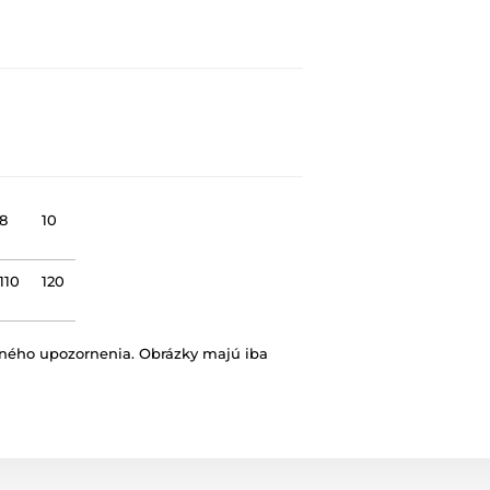
8
10
110
120
vného upozornenia. Obrázky majú iba