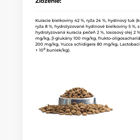
Zloženie:
Kuracie bielkoviny 42 %, ryža 24 %, hydinový tuk (
ryža 8 %, hydrolyzované hydinové bielkoviny 5 %, 
hydrolyzovaná kuracia pečeň 2 %, lososový olej 2 
mg/kg, β-glukány 100 mg/kg, frukto-oligosachari
200 mg/kg, Yucca schidigera 80 mg/kg, Lactobacill
9
× 10
buniek/kg).