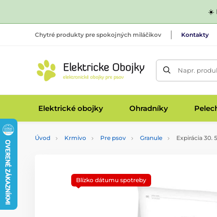
☀️
Chytré produkty pre spokojných miláčikov
Kontakty
Napr. produk
Elektrické obojky
Ohradníky
Pelec
Úvod
Krmivo
Pre psov
Granule
Expirácia 30. 
Blízko dátumu spotreby