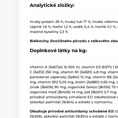
Analytické zložky:
Hrubý proteín 29 %, hrubý tuk 17 %, hrubá vláknina
vápnik 1,6 %, fosfor 1,2 %, sodík 0,4 %, horčík 0,1
mastné kyseliny 2,3 %
Bielkoviny živočíšneho pôvodu z celkového obsa
Doplnkové látky na kg:
Vitamín A (3a672a) 16 500 IU, vitamín D3 (E671) 1 
C (3a312) 250 mg, vitamín B1 (3a820) 4,8 mg, vita
pantotenát vápenatý (3a841) 12 mg, vitamín B6 (3a83
mg, vitamín B12 0,05 mg, biotín (3a880) 0,65 mg, 
zinok (3b606) 90 mg, organické železo (3b106) 75 
organická meď (3b406) 14 mg, jód (3b201) 0,7 mg,
prírodné antioxidanty schválené EÚ: tokoferolové ex
askorbyl palmitát (1b304) a extrakt z rozmarínu.
Obsahuje prírodné antioxidanty schválené EÚ:
to
(1b306), askorbyl palmitát (1b304) a extrakt z rozm