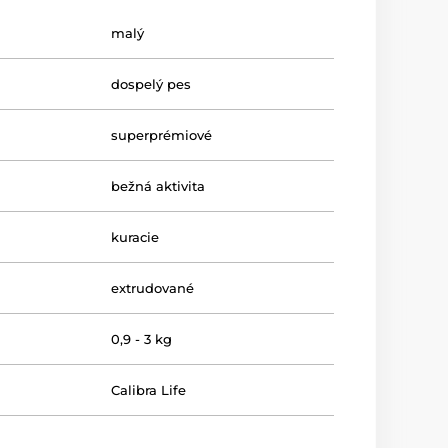
malý
dospelý pes
superprémiové
bežná aktivita
kuracie
extrudované
0,9 - 3 kg
Calibra Life