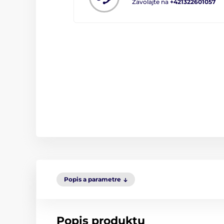
Zavolajte na
+421322601057
Popis a parametre
Popis produktu