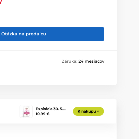
Ý
Otázka na predajcu
Záruka:
24 mesiacov
Expirácia 30. 5.…
K nákupu
10,99 €