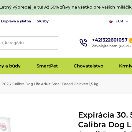
 Letný výpredaj je tu! Až 50% zľavy na všetko pre vašich miláčik
Doprava a platba
Služby
EUR
+421322601057
t, kategóriu
Zavolajte nám
(Po-Pi 7
hy a búdy
SmartPet
Chovateľstvo
Krmi
5. 2026: Calibra Dog Life Adult Small Breed Chicken 1,5 kg
Expirácia 30. 
Calibra Dog L