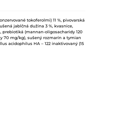
konzervované tokoferolmi) 11 %, pivovarská
sušená jablčná dužina 3 %, kvasnice,
%, prebiotiká (mannan-oligosacharidy 120
dy 70 mg/kg), sušený rozmarín a tymian
us acidophilus HA – 122 inaktivovaný (15