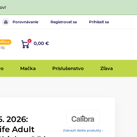
ov!
Porovnávanie
Registrovať sa
Prihlásiť sa
0
offline
0,00 €
-15)
vo
Mačka
Príslušenstvo
Zľava
5. 2026:
ife Adult
Zobraziť ďalšie produkty ›