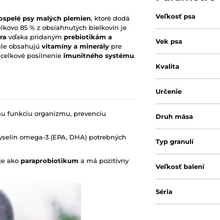
Veľkosť psa
ospelé psy malých plemien
, ktoré dodá
elkovo 85 % z obsiahnutých bielkovín je
ra
vďaka pridaným
prebiotikám a
Vek psa
ule obsahujú
vitamíny a minerály
pre
 celkové posilnenie
imunitného systému
.
Kvalita
Určenie
nu funkciu organizmu, prevenciu
Druh mäsa
yselín omega-3 (EPA, DHA) potrebných
Typ granulí
uje ako
paraprobiotikum
a má pozitívny
Veľkosť balení
Séria