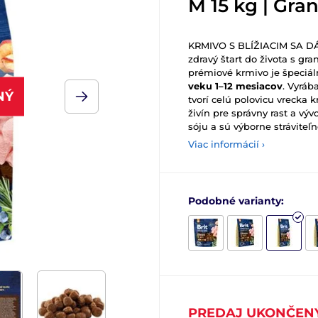
M 15 kg | Gra
KRMIVO S BLÍŽIACIM SA D
zdravý štart do života s gr
prémiové krmivo je špeciá
veku 1–12 mesiacov
. Vyráb
NÝ
tvorí celú polovicu vrecka
živín pre správny rast a v
sóju a sú výborne stráviteľn
Viac informácií ›
Podobné varianty:
PREDAJ UKONČEN