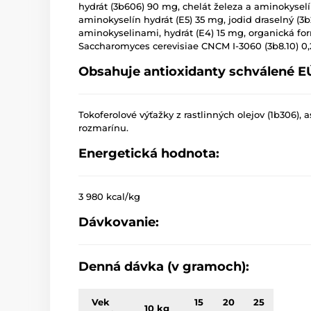
hydrát (3b606) 90 mg, chelát železa a aminokysel
aminokyselín hydrát (E5) 35 mg, jodid draselný (3b
aminokyselinami, hydrát (E4) 15 mg, organická
Saccharomyces cerevisiae CNCM I-3060 (3b8.10) 0
Obsahuje antioxidanty schválené E
Tokoferolové výťažky z rastlinných olejov (1b306), 
rozmarínu.
Energetická hodnota:
3 980 kcal/kg
Dávkovanie:
Denná dávka (v gramoch):
Vek
15
20
25
10 kg