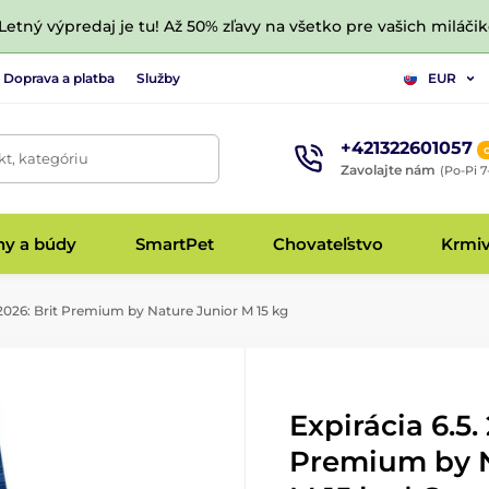
 Letný výpredaj je tu! Až 50% zľavy na všetko pre vašich miláčik
Doprava a platba
Služby
EUR
+421322601057
t, kategóriu
Zavolajte nám
(Po-Pi 7
hy a búdy
SmartPet
Chovateľstvo
Krmi
 2026: Brit Premium by Nature Junior M 15 kg
Expirácia 6.5.
Premium by N