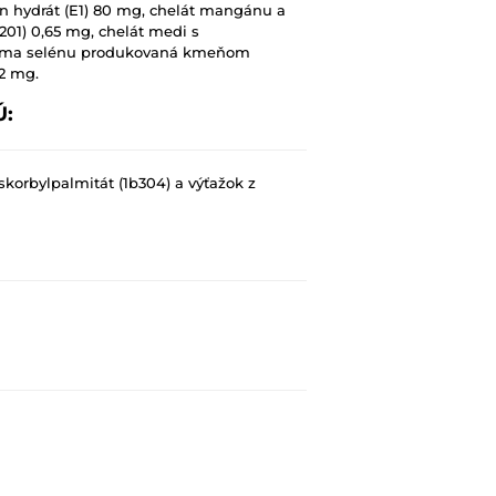
ín hydrát (E1) 80 mg, chelát mangánu a
201) 0,65 mg, chelát medi s
 forma selénu produkovaná kmeňom
,2 mg.
Ú:
askorbylpalmitát (1b304) a výťažok z