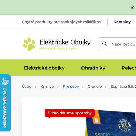
☀️
Chytré produkty pre spokojných miláčikov
Kontakty
Napr. produk
Elektrické obojky
Ohradníky
Pelec
Úvod
Krmivo
Pre psov
Granule
Expirácia 6.5.
Blízko dátumu spotreby