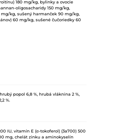
itínu) 180 mg/kg, bylinky a ovocie
 mannan-oligosacharidy 150 mg/kg,
00 mg/kg, sušený harmanček 90 mg/kg,
kánov) 60 mg/kg, sušené čučoriedky 60
 hrubý popol 6,8 %, hrubá vláknina 2 %,
,2 %.
00 IU, vitamín E (α-tokoferol) (3a700) 500
600 mg, chelát zinku a aminokyselín