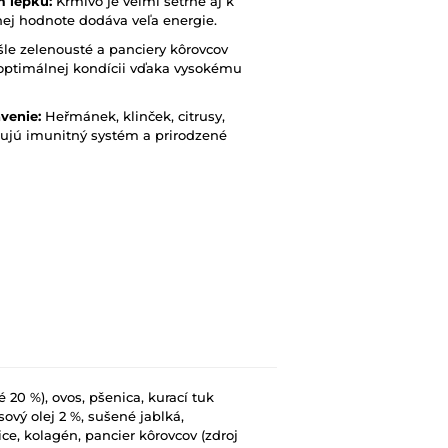
m lepku:
Krmivo je veľmi šetrné aj k
čnej hodnote dodáva veľa energie.
le zelenousté a panciery kôrovcov
 optimálnej kondícii vďaka vysokému
ávenie:
Heřmánek, klinček, citrusy,
ujú imunitný systém a prirodzené
20 %), ovos, pšenica, kurací tuk
ový olej 2 %, sušené jablká,
ce, kolagén, pancier kôrovcov (zdroj