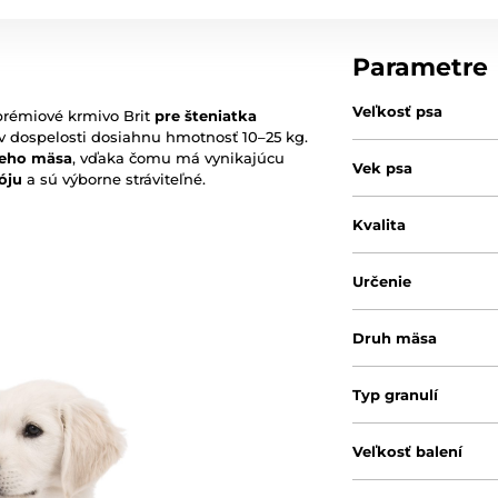
Parametre
Veľkosť psa
rémiové krmivo Brit
pre šteniatka
é v dospelosti dosiahnu hmotnosť 10–25 kg.
ieho mäsa
, vďaka čomu má vynikajúcu
Vek psa
óju
a sú výborne stráviteľné.
Kvalita
Určenie
Druh mäsa
Typ granulí
Veľkosť balení