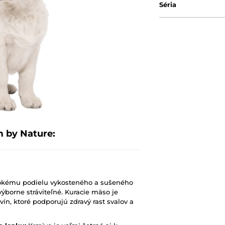
Séria
 by Nature:
kému podielu vykosteného a sušeného
výborne stráviteľné. Kuracie mäso je
ín, ktoré podporujú zdravý rast svalov a