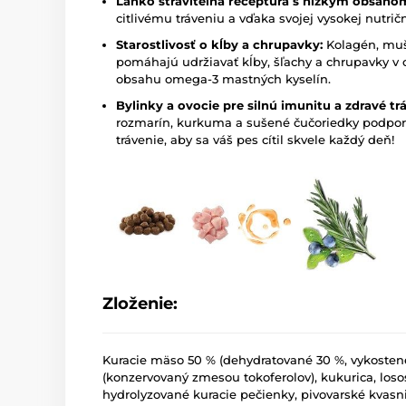
Ľahko stráviteľná receptúra s nízkym obsaho
citlivému tráveniu a vďaka svojej vysokej nutri
Starostlivosť o kĺby a chrupavky:
Kolagén, muš
pomáhajú udržiavať kĺby, šľachy a chrupavky v
obsahu omega-3 mastných kyselín.
Bylinky a ovocie pre silnú imunitu a zdravé tr
rozmarín, kurkuma a sušené čučoriedky podpor
trávenie, aby sa váš pes cítil skvele každý deň!
Zloženie:
Kuracie mäso 50 % (dehydratované 30 %, vykostené 
(konzervovaný zmesou tokoferolov), kukurica, losos
hydrolyzované kuracie pečienky, pivovarské kvasni