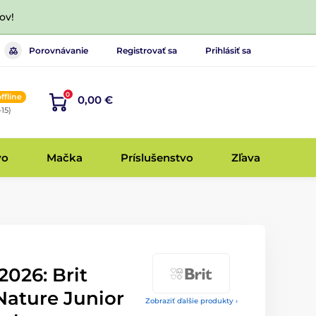
ov!
Porovnávanie
Registrovať sa
Prihlásiť sa
0
offline
0,00 €
-15)
vo
Mačka
Príslušenstvo
Zľava
 2026: Brit
ature Junior
Zobraziť ďalšie produkty ›