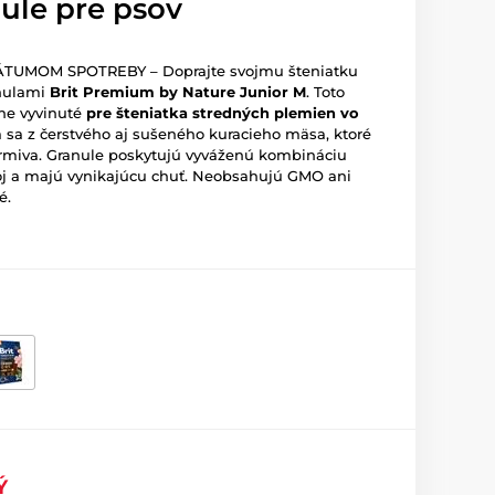
nule pre psov
ÁTUMOM SPOTREBY – Doprajte svojmu šteniatku
anulami
Brit Premium by Nature Junior M
. Toto
lne vyvinuté
pre šteniatka stredných plemien vo
a sa z čerstvého aj sušeného kuracieho mäsa, ktoré
 krmiva. Granule poskytujú vyváženú kombináciu
ývoj a majú vynikajúcu chuť. Neobsahujú GMO ani
é.
Ý