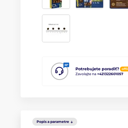
Potrebujete poradiť?
offl
Zavolajte na
+421322601057
Popis a parametre