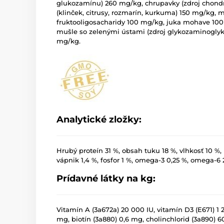
glukozamínu) 260 mg/kg, chrupavky (zdroj chondro
(klinček, citrusy, rozmarín, kurkuma) 150 mg/kg,
fruktooligosacharidy 100 mg/kg, juka mohave 1
mušle so zelenými ústami (zdroj glykozaminogly
mg/kg.
Analytické zložky:
Hrubý proteín 31 %, obsah tuku 18 %, vlhkosť 10 %,
vápnik 1,4 %, fosfor 1 %, omega-3 0,25 %, omega-6 2
Prídavné látky na kg:
Vitamín A (3a672a) 20 000 IU, vitamín D3 (E671) 1 2
mg, biotín (3a880) 0,6 mg, cholinchlorid (3a890) 