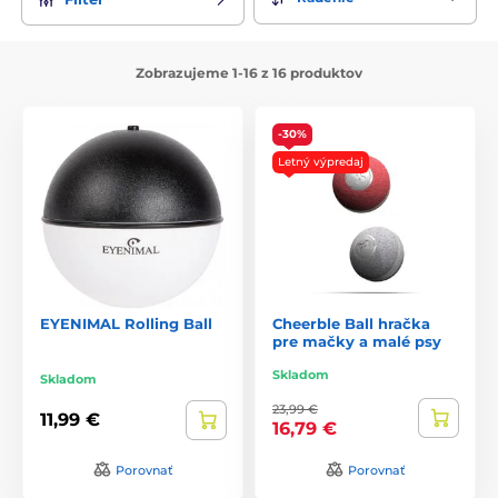
Zobrazujeme 1-16 z 16 produktov
-30%
Letný výpredaj
EYENIMAL Rolling Ball
Cheerble Ball hračka
pre mačky a malé psy
Skladom
Skladom
23,99 €
11,99 €
16,79 €
Porovnať
Porovnať