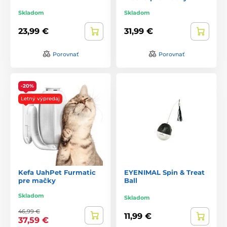
Skladom
Skladom
23,99 €
31,99 €
Porovnať
Porovnať
-20%
Letný výpredaj
Kefa UahPet Furmatic
EYENIMAL Spin & Treat
pre mačky
Ball
Skladom
Skladom
46,99 €
11,99 €
37,59 €