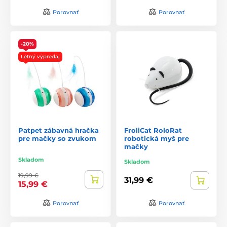
Porovnať
Porovnať
-20%
Letný výpredaj
Patpet zábavná hračka
FroliCat RoloRat
pre mačky so zvukom
robotická myš pre
mačky
Skladom
Skladom
19,99 €
31,99 €
15,99 €
Porovnať
Porovnať