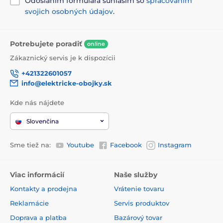
Odoslaním formulára súhlasím so
spracovaním
svojich osobných údajov
.
Potrebujete poradiť
online
Zákaznický servis je k dispozícii
+421322601057
info@elektricke-obojky.sk
Kde nás nájdete
Slovenčina
Sme tiež na:
Youtube
Facebook
Instagram
Viac informácií
Naše služby
Kontakty a prodejna
Vrátenie tovaru
Reklamácie
Servis produktov
Doprava a platba
Bazárový tovar