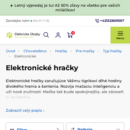
☀️ Letný výpredaj je tu! Až 50% zľavy na všetko pre vašich
miláčikov!
+421322601057
Zavolajte nám
(Po-Pi 7-15)
0
Menu
Úvod
Chovateľstvo
Hračky
Pre mačky
Typ hračky
Elektronické
Elektronické hračky
Elektronické hračky zaručujúce Vášmu tigrikovi dlhé hodiny
divokého hrania a šantenia. Rozvíja mačaciu inteligenciu a
učí nové zručnosti. Mačka tak bude spokojnejšia, ale zároveň
aj múdrejšia.
Zobraziť celý popis
›
Radenie
Filter