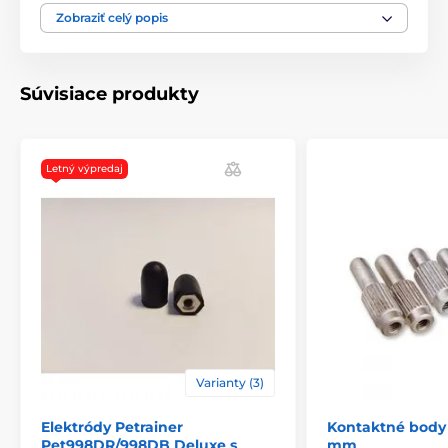
ilustračný charakter.
Zobraziť celý popis
Súvisiace produkty
Letný výpredaj
Varianty (3)
Elektródy Petrainer
Kontaktné body -
Pet998DR/998DB Deluxe s
mm