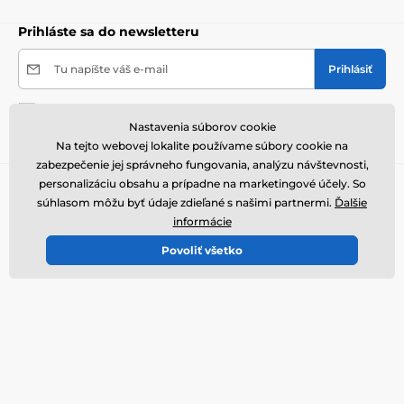
Prihláste sa do newsletteru
Tu napíšte váš e-mail
Prihlásiť
Odoslaním formulára súhlasím so
spracovaním
Nastavenia súborov cookie
svojich osobných údajov
.
Na tejto webovej lokalite používame súbory cookie na
zabezpečenie jej správneho fungovania, analýzu návštevnosti,
personalizáciu obsahu a prípadne na marketingové účely. So
Potrebujete poradiť
offline
súhlasom môžu byť údaje zdieľané s našimi partnermi.
Ďalšie
Zákaznický servis je k dispozícii
informácie
+421322601057
Povoliť všetko
info@elektricke-obojky.sk
Kde nás nájdete
Slovenčina
Sme tiež na:
Youtube
Facebook
Instagram