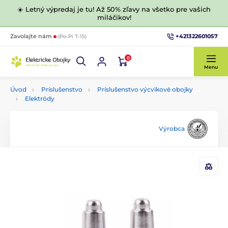
☀️ Letný výpredaj je tu! Až 50% zľavy na všetko pre vašich
miláčikov!
+421322601057
Zavolajte nám
(Po-Pi 7-15)
0
Menu
Úvod
Príslušenstvo
Príslušenstvo výcvikové obojky
Elektródy
Výrobca