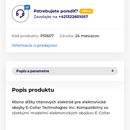
Potrebujete poradiť?
offline
Zavolajte na
+421322601057
Kód produktu:
P51607
Záruka:
24 mesiacov
Informácie o predajcovi
Popis a parametre
Popis produktu
Rôzne dĺžky titánových elektród pre elektronické
obojky E-Collar Technologies Inc. Kompatibilný so
všetkými modelmi elektronických obojkov E-Collar
Technické špecifikácie sa môžu zmeniť bez
predchádzajúceho upozornenia. Obrázky majú len