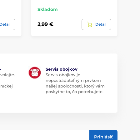
Skladom
Sk
2,99 €
5,
Detail
Detail
o
Servis obojkov
volajte.
Servis obojkov je
nepostrádateľným prvkom
zníckej
našej spoločnosti, ktorý vám
poskytne to, čo potrebujete.
Prihlásiť