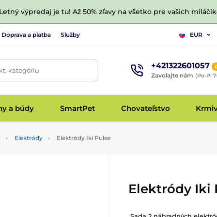
 Letný výpredaj je tu! Až 50% zľavy na všetko pre vašich miláčik
Doprava a platba
Služby
EUR
+421322601057
t, kategóriu
Zavolajte nám
(Po-Pi 7
hy a búdy
SmartPet
Chovateľstvo
Krmi
y
Elektródy
Elektródy Iki Pulse
Elektródy Iki
Sada 2 náhradných elektród 