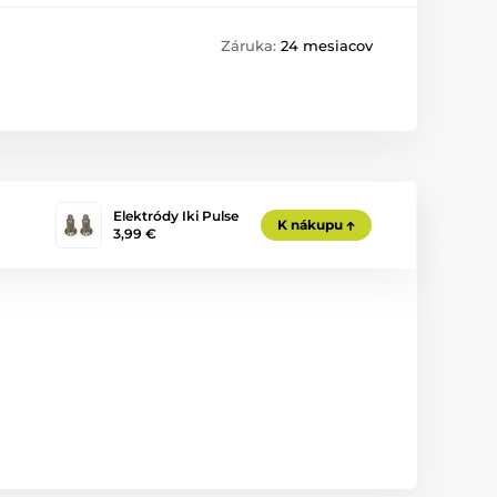
Záruka:
24 mesiacov
Elektródy Iki Pulse
K nákupu
3,99 €