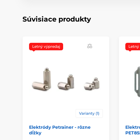
Súvisiace produkty
Letný výpredaj
Letný
Varianty (1)
Elektródy Petrainer - rôzne
Elektr
dĺžky
PET85