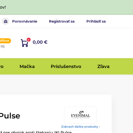
ov!
Porovnávanie
Registrovať sa
Prihlásiť sa
0
offline
0,00 €
-15)
vo
Mačka
Príslušenstvo
Zľava
 Pulse
Zobraziť ďalšie produkty ›
pre obojok proti štekaniu IKI Pulse.