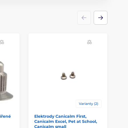
L
Varianty (2)
šířené
Elektrody Canicalm First,
El
Canicalm Excel, Pet at School,
Canicalm small