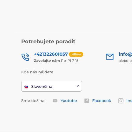
Potrebujete poradiť
+421322601057
info@
offline
Zavolajte nám
Po-Pi 7-15
alebo p
Kde nás nájdete
Slovenčina
Sme tiež na:
Youtube
Facebook
In