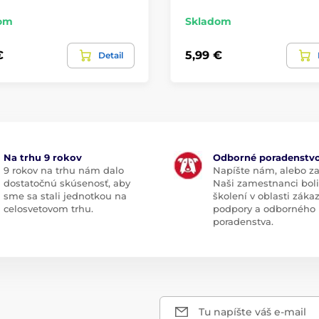
om
Skladom
€
5,99 €
Detail
Na trhu 9 rokov
Odborné poradenstv
9 rokov na trhu nám dalo
Napíšte nám, alebo za
dostatočnú skúsenosť, aby
Naši zamestnanci boli
sme sa stali jednotkou na
školení v oblasti záka
celosvetovom trhu.
podpory a odborného
poradenstva.
Tu napíšte váš e-mail