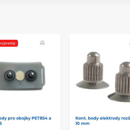
 výpredaj
ody pro obojky PET854 a
Kont. body elektrody roz
5
10 mm