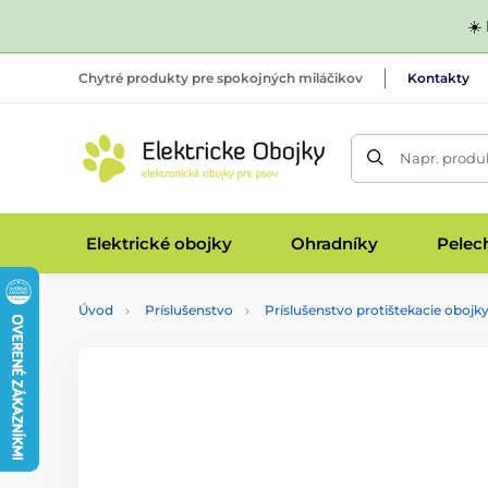
☀️
Chytré produkty pre spokojných miláčikov
Kontakty
Napr. produk
Elektrické obojky
Ohradníky
Pelec
Úvod
Príslušenstvo
Príslušenstvo protištekacie obojk