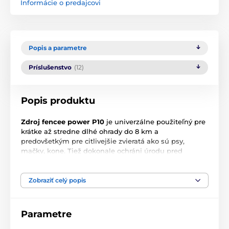
Informácie o predajcovi
Popis a parametre
Príslušenstvo
(12)
Popis produktu
Zdroj fencee power P10
je univerzálne použiteľný pre
krátke až stredne dlhé ohrady do 8 km a
predovšetkým pre citlivejšie zvieratá ako sú psy,
mačky, kone. Tiež dokonale ochráni úrodu pred
vysokou zverou, srnčej a diviačej zveri. Kompaktný
moderný konštrukcia ohradníka s vypínačom a
najnovšie mikroprocesorovou technológiou vnútri
Zobraziť celý popis
ponúka praktické riešenia a umožňuje jednoduchú
inštaláciu. LED kontrolka na prednej strane signalizuje
prevádzku zdroja. Inteligentná elektronika s
Parametre
technológiou SafeShock umožňuje obzvlášť bezpečné
ohradenie so špeciálne zníženým výstupným napätím.