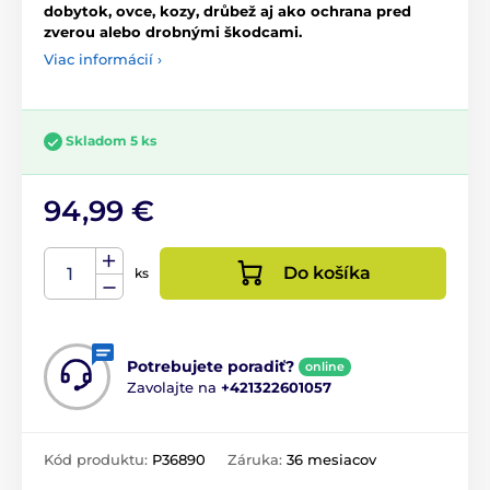
dobytok, ovce, kozy, drůbež aj ako ochrana pred
zverou alebo drobnými škodcami.
Viac informácií ›
Skladom 5 ks
94,99 €
Do košíka
ks
Potrebujete poradiť?
online
Zavolajte na
+421322601057
Kód produktu:
P36890
Záruka:
36 mesiacov