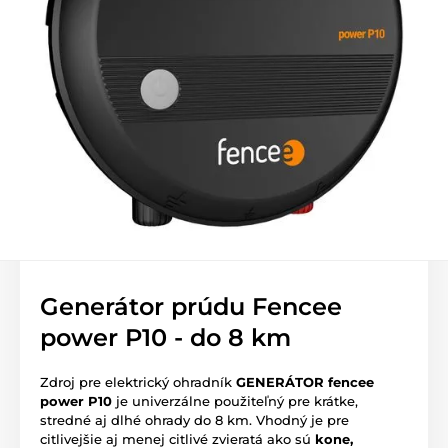
Generátor prúdu Fencee
power P10 - do 8 km
Zdroj pre elektrický ohradník
GENERÁTOR fencee
power P10
je univerzálne použiteľný pre krátke,
stredné aj dlhé ohrady do 8 km. Vhodný je pre
citlivejšie aj menej citlivé zvieratá ako sú
kone,