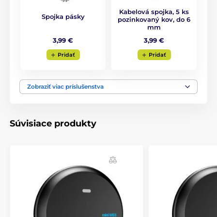
Kabelová spojka, 5 ks
Spojka pásky
Obsah balení
pozinkovaný kov, do 6
mm
Generátor fencee power P10
3,99 €
3,99 €
Zemniaci kábel 150 cm (očko-očko)
Pridať
Pridať
Pripojovací kábel 100 cm (očko-srdiečko)
Výstražná tabuľka fencee
Zobraziť viac príslušenstva
Návod na obsluhu
Technické špecifikácie sa môžu zmeniť bez
predchádzajúceho upozornenia. Obrázky majú len
Súvisiace produkty
ilustračný charakter.