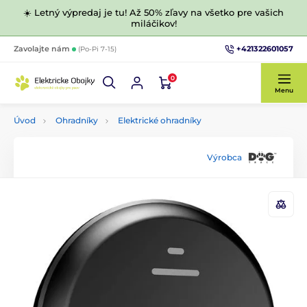
☀️ Letný výpredaj je tu! Až 50% zľavy na všetko pre vašich
miláčikov!
+421322601057
Zavolajte nám
(Po-Pi 7-15)
0
Menu
Úvod
Ohradníky
Elektrické ohradníky
Výrobca