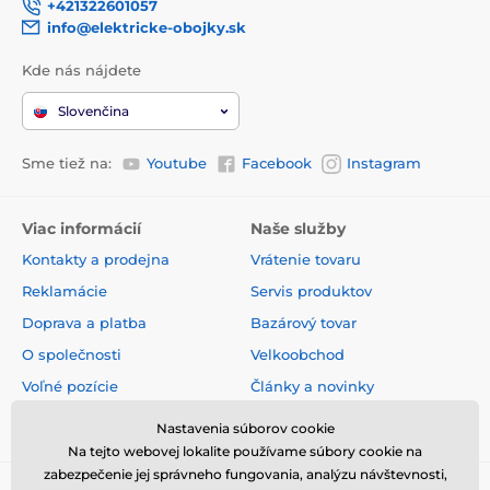
+421322601057
info@elektricke-obojky.sk
Kde nás nájdete
Slovenčina
Sme tiež na:
Youtube
Facebook
Instagram
Viac informácií
Naše služby
Kontakty a prodejna
Vrátenie tovaru
Reklamácie
Servis produktov
Doprava a platba
Bazárový tovar
O společnosti
Velkoobchod
Voľné pozície
Články a novinky
Obchodné podmienky
Hodnotenia a recenzie
Nastavenia súborov cookie
Na tejto webovej lokalite používame súbory cookie na
zabezpečenie jej správneho fungovania, analýzu návštevnosti,