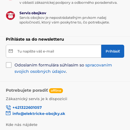
v oblasti zákazníckej podpory a odborného poradenstva.
Servis obojkov
Servis obojkov je nepostrádateľným prvkom našej
spoločnosti, ktorý vám poskytne to, čo potrebujete.
Prihláste sa do newsletteru
Tu napíšte váš e-mail
Prihlásiť
Odoslaním formulára súhlasím so
spracovaním
svojich osobných údajov
.
Potrebujete poradiť
offline
Zákaznický servis je k dispozícii
+421322601057
info@elektricke-obojky.sk
Kde nás nájdete