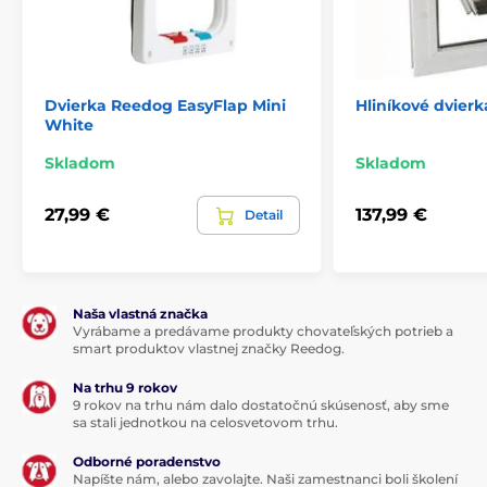
Technické špecifikácie sa môžu zmeniť bez
predchádzajúceho upozornenia. Obrázky majú len
ilustračný charakter.
Dvierka Reedog EasyFlap Mini
Hliníkové dvierk
White
Produkt je zaradený v kategóriách
Skladom
Skladom
Chovateľstvo
Dvierka
27,99 €
137,99 €
Detail
Podľa plemena
Pre mačky
Pre malé psy
Podľa funkcií
Naša vlastná značka
Dvierka na čip
Vyrábame a predávame produkty chovateľských potrieb a
smart produktov vlastnej značky Reedog.
Na trhu 9 rokov
9 rokov na trhu nám dalo dostatočnú skúsenosť, aby sme
sa stali jednotkou na celosvetovom trhu.
Odborné poradenstvo
Napíšte nám, alebo zavolajte. Naši zamestnanci boli školení