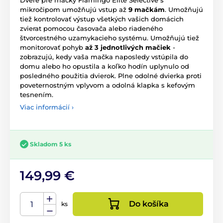
mikročipom umožňujú vstup až
9 mačkám
. Umožňujú
tiež kontrolovať výstup všetkých vašich domácich
zvierat pomocou časovača alebo riadeného
štvorcestného uzamykacieho systému. Umožňujú tiež
monitorovať pohyb
až 3 jednotlivých mačiek
-
zobrazujú, kedy vaša mačka naposledy vstúpila do
domu alebo ho opustila a koľko hodín uplynulo od
posledného použitia dvierok. Plne odolné dvierka proti
poveternostným vplyvom a odolná klapka s kefovým
tesnením.
Viac informácií ›
Skladom 5 ks
149,99 €
Do košíka
ks