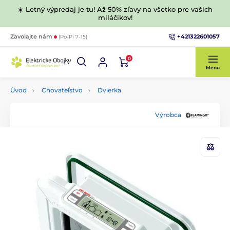
☀️ Letný výpredaj je tu! Až 50% zľavy na všetko pre vašich
miláčikov!
+421322601057
Zavolajte nám
(Po-Pi 7-15)
0
Menu
Úvod
Chovateľstvo
Dvierka
Výrobca