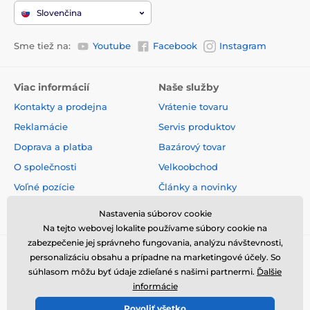
Slovenčina
Sme tiež na:
Youtube
Facebook
Instagram
Viac informácií
Naše služby
Kontakty a prodejna
Vrátenie tovaru
Reklamácie
Servis produktov
Doprava a platba
Bazárový tovar
O společnosti
Velkoobchod
Voľné pozície
Články a novinky
Obchodné podmienky
Hodnotenia a recenzie
Nastavenia súborov cookie
Na tejto webovej lokalite používame súbory cookie na
zabezpečenie jej správneho fungovania, analýzu návštevnosti,
personalizáciu obsahu a prípadne na marketingové účely. So
súhlasom môžu byť údaje zdieľané s našimi partnermi.
Ďalšie
informácie
Povoliť všetko
© 2026 www.elektricke-obojky.sk ⦁ E-shop vytvorila
SIMPLIA.cz