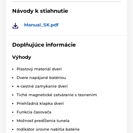
vnútri alebo vonku. Môžete tiež vidieť, kedy vaša
mačka naposledy prešla cez klapku. Klapka pre mačky
Návody k stiahnutie
je odolná voči prievanu a poveternostným vplyvom
vďaka stabilnému, vysokokvalitnému polyméru a
Manual_SK.pdf
kefkou utesnenej klapke. Dvere Cat Mate s
mikročipom možno naprogramovať až
pre 9 mačiek a
možno ich namontovať do dverí s hrúbkou do 10
cm.
Doplňujúce informácie
Výhody
Plastový materiál dverí
Dvere napájané batériou
4-cestné zamykanie dverí
Tiché magnetické zatváranie s tesnením
Priehľadná klapka dverí
Funkcia časovača
Možnosť predĺženia tunela
Indikátor úrovne nabitia batérie