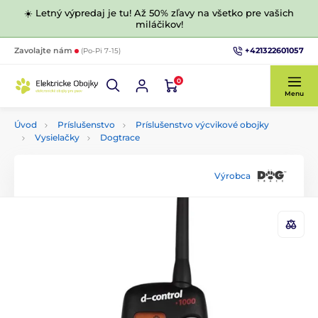
☀️ Letný výpredaj je tu! Až 50% zľavy na všetko pre vašich
miláčikov!
+421322601057
Zavolajte nám
(Po-Pi 7-15)
0
Menu
Úvod
Príslušenstvo
Príslušenstvo výcvikové obojky
Vysielačky
Dogtrace
Výrobca