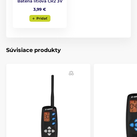
Batéria lítiová CR2 3V
3,99 €
Pridať
Súvisiace produkty