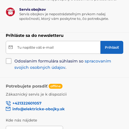
Servis obojkov
Servis obojkov je nepostrádateľným prvkom našej
spoločnosti, ktorý vám poskytne to, čo potrebujete.
Prihláste sa do newsletteru
Tu napíšte váš e-mail
Prihlásiť
Odoslaním formulára súhlasím so
spracovaním
svojich osobných údajov
.
Potrebujete poradiť
offline
Zákaznický servis je k dispozícii
+421322601057
info@elektricke-obojky.sk
Kde nás nájdete