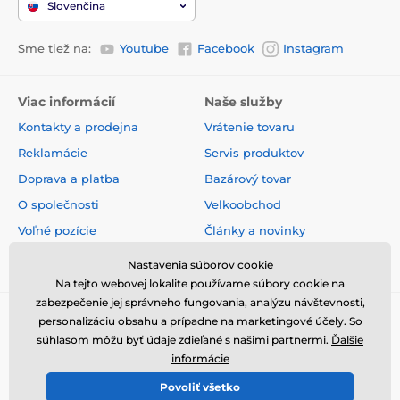
Slovenčina
Sme tiež na:
Youtube
Facebook
Instagram
Viac informácií
Naše služby
Kontakty a prodejna
Vrátenie tovaru
Reklamácie
Servis produktov
Doprava a platba
Bazárový tovar
O společnosti
Velkoobchod
Voľné pozície
Články a novinky
Obchodné podmienky
Hodnotenia a recenzie
Nastavenia súborov cookie
Na tejto webovej lokalite používame súbory cookie na
zabezpečenie jej správneho fungovania, analýzu návštevnosti,
personalizáciu obsahu a prípadne na marketingové účely. So
súhlasom môžu byť údaje zdieľané s našimi partnermi.
Ďalšie
informácie
Povoliť všetko
© 2026 www.elektricke-obojky.sk ⦁ E-shop vytvorila
SIMPLIA.cz