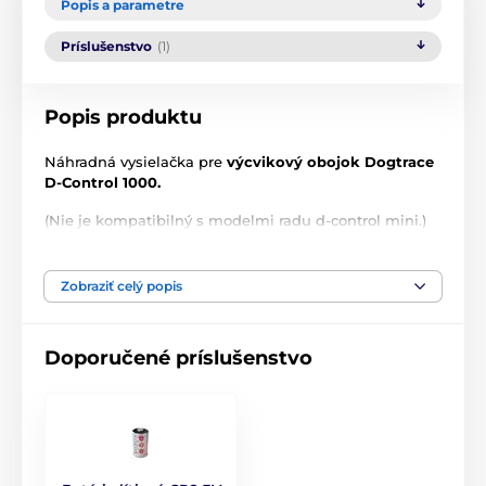
Popis a parametre
Príslušenstvo
(1)
Popis produktu
Náhradná vysielačka pre
výcvikový obojok Dogtrace
D-Control 1000.
(Nie je kompatibilný s modelmi radu d-control mini.)
Technické špecifikácie sa môžu zmeniť bez
predchádzajúceho upozornenia. Obrázky majú len
Zobraziť celý popis
ilustračný charakter.
Doporučené príslušenstvo
Produkt je zaradený v kategóriách
Príslušenstvo výcvikové obojky
Vysielačky
Dogtrace